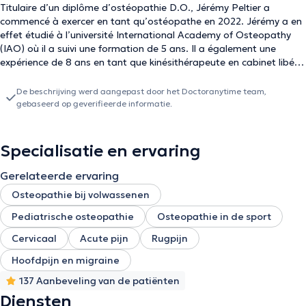
Titulaire d’un diplôme d’ostéopathie D.O., Jérémy Peltier a
commencé à exercer en tant qu’ostéopathe en 2022. Jérémy a en
effet étudié à l’université International Academy of Osteopathy
(IAO) où il a suivi une formation de 5 ans. Il a également une
expérience de 8 ans en tant que kinésithérapeute en cabinet libéral
avec une prise en charge très diversifiée et une connaissance
pointue des troubles orthopédiques. L’ostéopathe Jérémy Peltier
De beschrijving werd aangepast door het Doctoranytime team,
est spécialisé dans le domaine sportif, l’ostéoarticulaire,
gebaseerd op geverifieerde informatie.
l’ostéopathie pédiatrique. Il est capable de prendre en charge les
différentes pathologies et plaintes chez le nourrisson, l’adulte, la
femme enceinte, ou le sportif. Il propose ainsi différents types de
Specialisatie en ervaring
consultations et vous réserve un accueil chaleureux dans son
cabinet à Florenville. Les rendez-vous chez l’ostéopathe Jérémy
Gerelateerde ervaring
Peltier durent en moyenne 45 minutes.
Osteopathie bij volwassenen
Pediatrische osteopathie
Osteopathie in de sport
Cervicaal
Acute pijn
Rugpijn
Hoofdpijn en migraine
137 Aanbeveling van de patiënten
Diensten