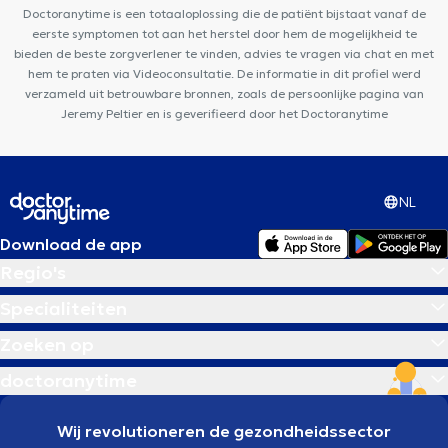
Doctoranytime is een totaaloplossing die de patiënt bijstaat vanaf de
eerste symptomen tot aan het herstel door hem de mogelijkheid te
bieden de beste zorgverlener te vinden, advies te vragen via chat en met
hem te praten via Videoconsultatie. De informatie in dit profiel werd
verzameld uit betrouwbare bronnen, zoals de persoonlijke pagina van
Jeremy Peltier en is geverifieerd door het Doctoranytime
NL
Download de app
Regio's
Specialiteiten
Zoeken op
doctoranytime
Wij revolutioneren de gezondheidssector