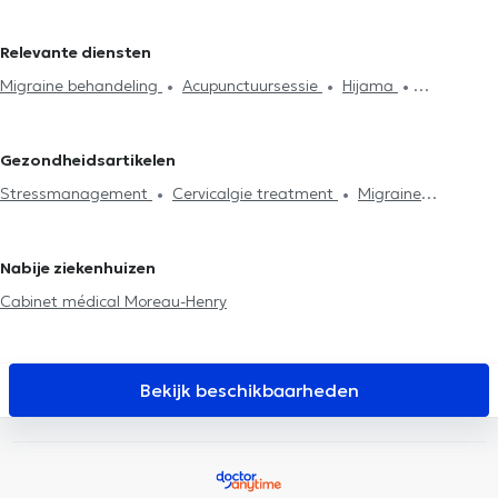
Osteopaten in Bertrix
Osteopaten in Neufchâteau Luxemburg
Relevante diensten
Migraine behandeling
Acupunctuursessie
Hijama
Lymfedrainage
Cervicalgie treatment
Stressmanagement
Spijsvertering probleem
Rugproblemen
Lumbago behandeling
Gezondheidsartikelen
Huisbezoek
Articulatieproblemen
Sportletsels behandeling
Stressmanagement
Cervicalgie treatment
Migraine
Kaakproblemen
Consultatie zuigelingen
Consultatie
behandeling
zwangere vrouwen
Ribbenklachten
Vakbekwaamheidsexamen
Postpartum consultatie
Kniepijn
Heuppijn
Nabije ziekenhuizen
Cabinet médical Moreau-Henry
Bekijk beschikbaarheden