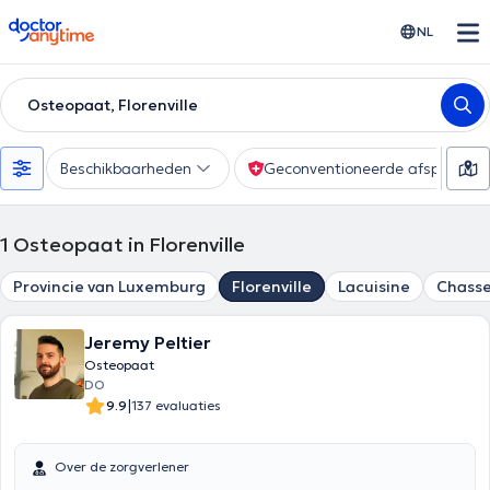
doctoranytime
NL
Osteopaat, Florenville
Beschikbaarheden
Geconventioneerde afspraak
1
Osteopaat in Florenville
Provincie van Luxemburg
Florenville
Lacuisine
Chasse
Jeremy Peltier
Osteopaat
DO
|
9.9
137 evaluaties
Over de zorgverlener