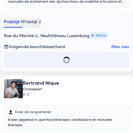
manuelle de traitement des dysfonctions de mobilité articulaire et
tissulaire en général, dans le cadre de leur participation à
l’apparition des maladies. (Académie d’Ostéopathie de Belgique).
Elle vise à restaurer la bonne mobilité des articulations du corps en
Praktijk 1
Praktijk 2
travaillant sur les 3 grands systèmes du corps : le système
structurel, le système viscéral et le système cranio-sacré. Et ce,
dans le but de permettre au corps une auto guérison. Vous trouverez
Rue du Marché 4, Neufchâteau Luxemburg
18,3 km
les indications de traitement dans l’onglet type de consultation. En
cas de contre-indication à un traitement ostéopathique, vous serez
Volgende beschikbaarheid
Alles zien
renvoyé vers votre médecin traitant. Si vous avez réalisé des
examens complémentaires (IRM, scanner, …), vous pouvez vous
munir de vos protocoles d’examens pour la consultation, ainsi que
de votre carte d’identité. Merci
Bertrand Nique
Osteopaat
D.O.
Over de zorgverlener
Ik ben opgeleid in sportfysiotherapie, vestibulaire en manuele
therapie.