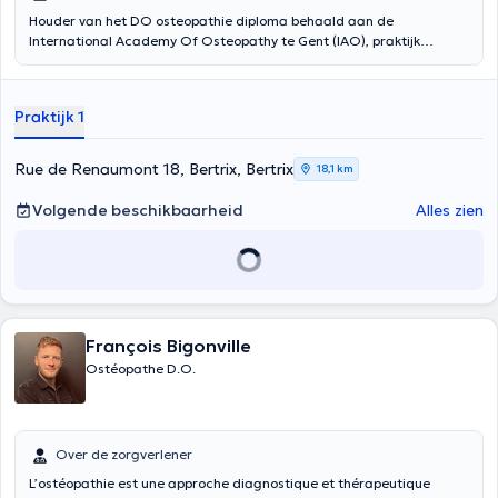
Houder van het DO osteopathie diploma behaald aan de
International Academy Of Osteopathy te Gent (IAO), praktijk
Thomson David praktijk in Libramont-Chevigny, maar ook in Bertrix.
Hij behandelt noodgevallen, ribpijn, nekaandoeningen,
stressmanagement, lumbago, rugklachten, migraine, kaak- en
Praktijk 1
gewrichtsproblemen. Hij ziet kinderen, zwangere vrouwen,
zuigelingen, ouderen en sporters in de context van sportblessures.
Na een opleiding in fysiotherapie in 1999, studeerde hij in 2003 af in
Rue de Renaumont 18, Bertrix, Bertrix
18,1 km
DO-osteopathie aan de IAO (International Academy of
Osteopathy). Hij is lid van het register van Belgische osteopaten
Volgende beschikbaarheid
Alles zien
(ROB), momenteel Ostéopathie.be. Hij consulteert zowel in het
Frans, als in het Nederlands.
François Bigonville
Ostéopathe D.O.
Over de zorgverlener
L’ostéopathie est une approche diagnostique et thérapeutique