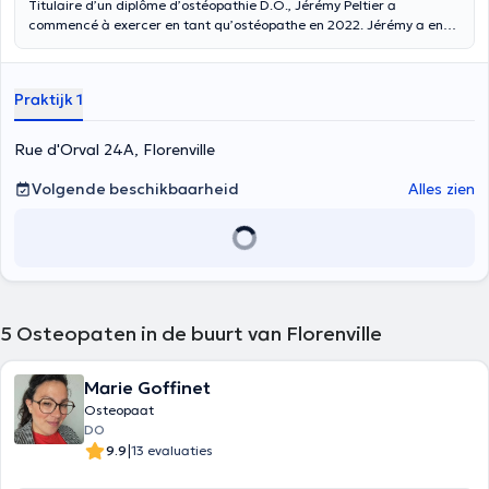
Titulaire d’un diplôme d’ostéopathie D.O., Jérémy Peltier a
commencé à exercer en tant qu’ostéopathe en 2022. Jérémy a en
effet étudié à l’université International Academy of Osteopathy
(IAO) où il a suivi une formation de 5 ans. Il a également une
expérience de 8 ans en tant que kinésithérapeute en cabinet libéral
Praktijk 1
avec une prise en charge très diversifiée et une connaissance
pointue des troubles orthopédiques. L’ostéopathe Jérémy Peltier est
spécialisé dans le domaine sportif, l’ostéoarticulaire, l’ostéopathie
Rue d'Orval 24A, Florenville
pédiatrique. Il est capable de prendre en charge les différentes
pathologies et plaintes chez le nourrisson, l’adulte, la femme
Volgende beschikbaarheid
Alles zien
enceinte, ou le sportif. Il propose ainsi différents types de
consultations et vous réserve un accueil chaleureux dans son
cabinet à Florenville. Les rendez-vous chez l’ostéopathe Jérémy
Peltier durent en moyenne 45 minutes.
5
Osteopaten in de buurt van Florenville
Marie Goffinet
Osteopaat
DO
|
9.9
13 evaluaties