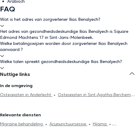
Arabisch
FAQ
Wat is het adres van zorgverlener Ilias Benalyech?
Het adres van gezondheidsdeskundige Ilias Benalyech is Square
Edmond Machtens 17 in Sint-Jans-Molenbeek.
Welke betalingswijzen worden door zorgverlener Ilias Benalyech
aanvaard ?
Welke talen spreekt gezondheidsdeskundige Ilias Benalyech?
Nuttige links
In de omgeving
Osteopaten in Anderlecht
Osteopaten in Sint-Agatha-Berchem
Osteopaten in Koekelberg
Osteopaten in Jette
Osteopaten
in Ganshoren
Osteopaten in Brussel
Osteopaten in Dilbeek
Relevante diensten
Osteopaten in Vorst
Osteopaten in Sint-Gillis
Osteopaten in
Migraine behandeling
Acupunctuursessie
Hijama
Sint-Genesius-Rode
Osteopaten in Laken
Osteopaten in
Lymfedrainage
Cervicalgie treatment
Stressmanagement
Groot-Bijgaarden
Osteopaten in Schaerbeek
Osteopaten in