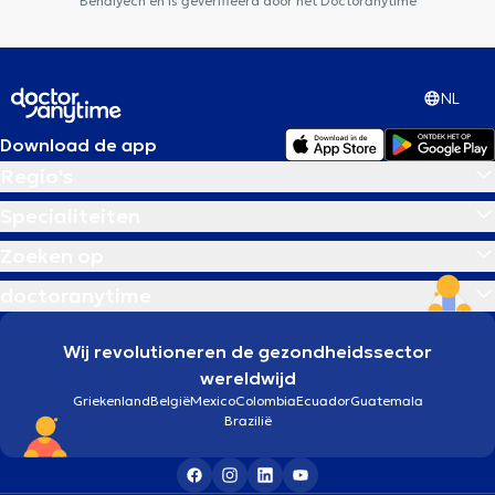
Benalyech en is geverifieerd door het Doctoranytime
NL
Download de app
Regio's
Specialiteiten
Zoeken op
doctoranytime
Wij revolutioneren de gezondheidssector
wereldwijd
Griekenland
België
Mexico
Colombia
Ecuador
Guatemala
Brazilië