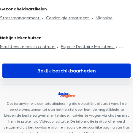
Spijsvertering probleem
Rugproblemen
Lumbago behandeling
Ixelles
Osteopaten in Sint-Joost-ten-Node
Osteopaten in Zellik
Gezondheidsartikelen
Huisbezoek
Articulatieproblemen
Sportletsels behandeling
Osteopaten in Etterbeek
Osteopaten in Uccle
Osteopaten
Stressmanagement
Cervicalgie treatment
Migraine
Kaakproblemen
Consultatie zuigelingen
Consultatie
in Wemmel
Osteopaten in Ath
behandeling
zwangere vrouwen
Ribbenklachten
Vakbekwaamheidsexamen
Postpartum consultatie
Kniepijn
Heuppijn
Nabije ziekenhuizen
Machtens medisch centrum
Espace Dentaire Machtens
Systema Ortho
Cabinet dentaire des Tamaris
Centre Médical
De Smet
Molencare
Centre médico-dentaire Ambre
Centre
Dental Family
JUMANJI DENTAL
Centre Moveo Clinic
Paro
Bekijk beschikbaarheden
Karreveld
MOLART Cabinet Dentaire
Clinique du Prince
Centre médical General Family
VOCLIdental BASILIQUE
Top
Health & Care Center
Centre Médical Bénès
KBS Medical
Centre Paramédical BMD
Dental Family Anderlecht
Doctoranytime is een totaaloplossing die de patiënt bijstaat vanaf de
eerste symptomen tot aan het herstel door hem de mogelijkheid te
bieden de beste zorgverlener te vinden, advies te vragen via chat en met
hem te praten via Videoconsultatie. De informatie in dit profiel werd
verzameld uit betrouwbare bronnen, zoals de persoonlijke pagina van Ilias