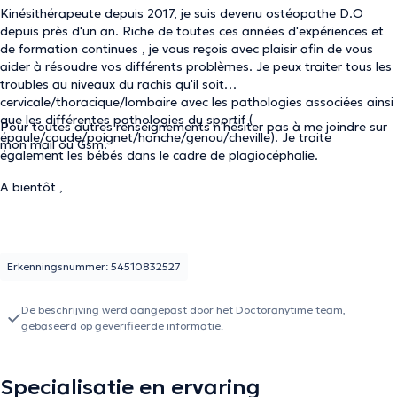
Kinésithérapeute depuis 2017, je suis devenu ostéopathe D.O
depuis près d'un an. Riche de toutes ces années d'expériences et
de formation continues , je vous reçois avec plaisir afin de vous
aider à résoudre vos différents problèmes. Je peux traiter tous les
troubles au niveaux du rachis qu'il soit
cervicale/thoracique/lombaire avec les pathologies associées ainsi
que les différentes pathologies du sportif (
Pour toutes autres renseignements n'hésiter pas à me joindre sur
épaule/coude/poignet/hanche/genou/cheville). Je traite
mon mail ou Gsm.
également les bébés dans le cadre de plagiocéphalie.
A bientôt ,
Erkenningsnummer: 54510832527
De beschrijving werd aangepast door het Doctoranytime team,
gebaseerd op geverifieerde informatie.
Specialisatie en ervaring