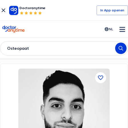
Doctoranytime
In App openen
doctoranytime
NL
Osteopaat