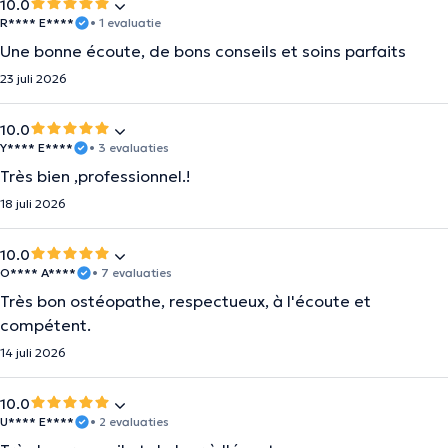
10.0
R**** E****
• 1 evaluatie
Une bonne écoute, de bons conseils et soins parfaits
23 juli 2026
10.0
Y**** E****
• 3 evaluaties
Très bien ,professionnel.!
18 juli 2026
10.0
O**** A****
• 7 evaluaties
Très bon ostéopathe, respectueux, à l'écoute et
compétent.
14 juli 2026
10.0
U**** E****
• 2 evaluaties