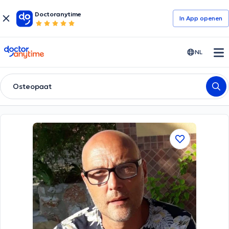
Doctoranytime
In App openen
doctoranytime
NL
Osteopaat