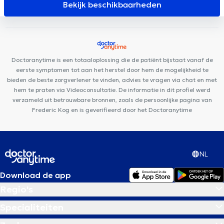
Cabinet du Docteur Tichoux
Cabinet de médecine générale du
Bekijk beschikbaarheden
Dr Ph Tassart
Yoganaissance
Dentius Fleurus
Centre Epione
Maison Médicale du Biéreau
Cabinet Privé Dr Lemajeur
Centre Kinos
Kiné Sport Namur
Louvain-la-Kiné
Anima
Corpus
L'Arche de Noé, maison de naissance
Centre Medical
Doctoranytime is een totaaloplossing die de patiënt bijstaat vanaf de
Le Cèdre Bousval
eerste symptomen tot aan het herstel door hem de mogelijkheid te
bieden de beste zorgverlener te vinden, advies te vragen via chat en met
hem te praten via Videoconsultatie. De informatie in dit profiel werd
verzameld uit betrouwbare bronnen, zoals de persoonlijke pagina van
Frederic Kog en is geverifieerd door het Doctoranytime
NL
Download de app
Regio's
Specialiteiten