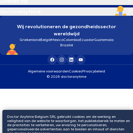
Zoeken op
doctoranytime
Wij revolutioneren de gezondheidssector
wereldwijd
Griekenland
België
Mexico
Colombia
Ecuador
Guatemala
Brazilië
Algemene voorwaarden
Cookies
Privacybeleid
© 2026 doctoranytime
Doctor Anytime Belgium SRL gebruikt cookies om de werking en
veiligheid van de website te waarborgen, het publieksbereik te meten en
de prestaties te verbeteren, uw ervaring te personaliseren,
gepersonaliseerde advertenties aan te bieden en inhoud of diensten