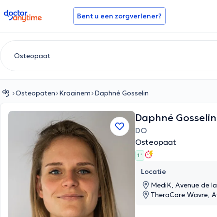
doctoranytime
Bent u een zorgverlener?
Osteopaten
Kraainem
Daphné Gosselin
Daphné Gosselin
DO
Osteopaat
1 '
Locatie
MediK, Avenue de la
TheraCore Wavre, A