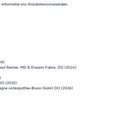
r informatie ons
Annulatievoorwaarden
.
19)
-Paul Renner, MD & Erwann Fabre, DO (2024)
)
 DO (2025)
tagne ostéopathie-Bruno Diolot DO (2026)