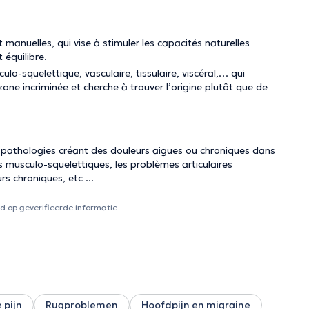
manuelles, qui vise à stimuler les capacités naturelles
 équilibre.
o-squelettique, vasculaire, tissulaire, viscéral,… qui
one incriminée et cherche à trouver l’origine plutôt que de
s pathologies créant des douleurs aigues ou chroniques dans
s musculo-squelettiques, les problèmes articulaires
s chroniques, etc ...
 op geverifieerde informatie.
 pijn
Rugproblemen
Hoofdpijn en migraine