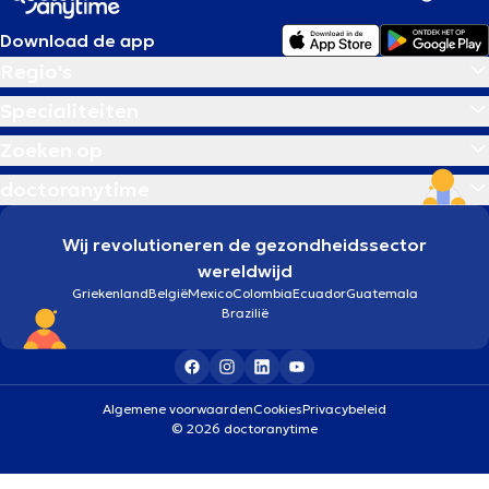
Download de app
Regio's
Specialiteiten
Zoeken op
doctoranytime
Wij revolutioneren de gezondheidssector
wereldwijd
Griekenland
België
Mexico
Colombia
Ecuador
Guatemala
Brazilië
Algemene voorwaarden
Cookies
Privacybeleid
© 2026 doctoranytime