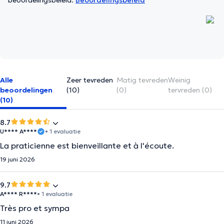
beoordelingsbeleid.
Beoordelingsbeleid
Alle
Zeer tevreden
Matig tevreden
Weinig
beoordelingen
(10)
(0)
tervreden (0)
(10)
8.7
U**** A****
• 1 evaluatie
La praticienne est bienveillante et à l'écoute.
19 juni 2026
9.7
A**** R****
• 1 evaluatie
Très pro et sympa
11 juni 2026