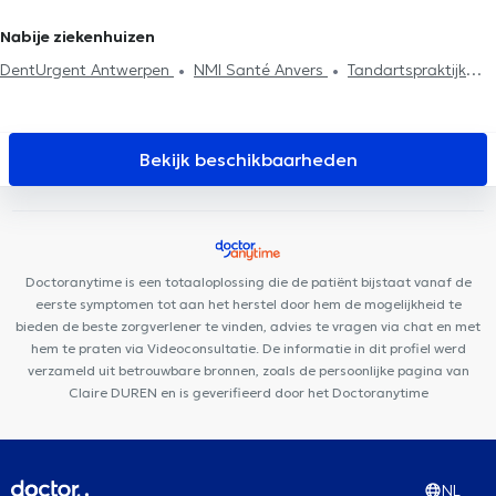
Postpartum consultatie
Kniepijn
Heuppijn
Nabije ziekenhuizen
DentUrgent Antwerpen
NMI Santé Anvers
Tandartspraktijk
Artes
EL NABIL DENTAL CENTER
Lazeo Antwerpen
Mediport
De Kinesisten
Dieetcentrum Antwerpen
DentUrgent
Antwerpen Centrum
My Smile tandartsenpraktijk
Ora-Tand
Bekijk beschikbaarheden
Global Smile Care
Vident Clinic
SMILES Antwerpen
(SmilesByMaria)
Euro Dent Mortsel
Huis Zuidrand
Amidentis
Radiologie Temse Dr. Van Laere & Dr. Cruz Conde
DentUrgent
Mechelen
Doctoranytime is een totaaloplossing die de patiënt bijstaat vanaf de
eerste symptomen tot aan het herstel door hem de mogelijkheid te
bieden de beste zorgverlener te vinden, advies te vragen via chat en met
hem te praten via Videoconsultatie. De informatie in dit profiel werd
verzameld uit betrouwbare bronnen, zoals de persoonlijke pagina van
Claire DUREN en is geverifieerd door het Doctoranytime
NL