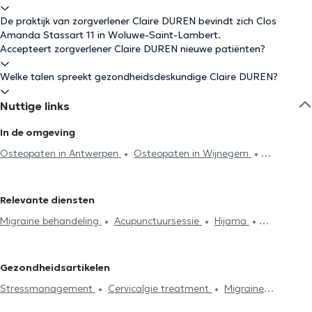
De praktijk van zorgverlener Claire DUREN bevindt zich Clos
Amanda Stassart 11 in Woluwe-Saint-Lambert.
Accepteert zorgverlener Claire DUREN nieuwe patiënten?
Welke talen spreekt gezondheidsdeskundige Claire DUREN?
Nuttige links
In de omgeving
Osteopaten in Antwerpen
Osteopaten in Wijnegem
Osteopaten in Mortsel
Osteopaten in Rumst
Relevante diensten
Migraine behandeling
Acupunctuursessie
Hijama
Lymfedrainage
Cervicalgie treatment
Stressmanagement
Spijsvertering probleem
Rugproblemen
Lumbago behandeling
Gezondheidsartikelen
Huisbezoek
Articulatieproblemen
Sportletsels behandeling
Stressmanagement
Cervicalgie treatment
Migraine
Kaakproblemen
Consultatie zuigelingen
Consultatie
behandeling
zwangere vrouwen
Ribbenklachten
Vakbekwaamheidsexamen