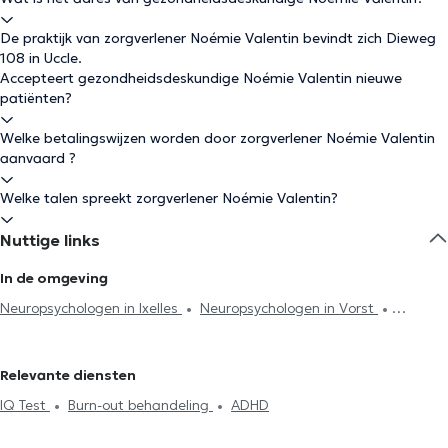
De praktijk van zorgverlener Noémie Valentin bevindt zich Dieweg
108 in Uccle.
Accepteert gezondheidsdeskundige Noémie Valentin nieuwe
patiënten?
Welke betalingswijzen worden door zorgverlener Noémie Valentin
aanvaard ?
Welke talen spreekt zorgverlener Noémie Valentin?
Nuttige links
In de omgeving
Neuropsychologen in Ixelles
Neuropsychologen in Vorst
Neuropsychologen in Brussel
Neuropsychologen in Woluwe-Saint-
Lambert
Neuropsychologen in Sint-Gillis
Neuropsychologen in
Relevante diensten
Watermaal-Bosvoorde
Neuropsychologen in Etterbeek
IQ Test
Burn-out behandeling
ADHD
Neuropsychologen in Oudergem
Neuropsychologen in Woluwe-
Saint-Pierre
Neuropsychologen in Sint-Genesius-Rode