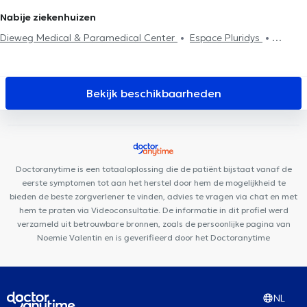
Neuropsychologen in Anderlecht
Neuropsychologen in Schaerbeek
Nabije ziekenhuizen
Neuropsychologen in Sint-Agatha-Berchem
Neuropsychologen
Dieweg Medical & Paramedical Center
Espace Pluridys
in Evere
Neuropsychologen in Sint-Stevens-Woluwe
Pediatrics Uccle
Maison Médicale Les Peupliers
Médi Uccle
Neuropsychologen in Laken
Neuropsychologen in Lasne
Centre de diététique NaturHouse Uccle
CENTRE MÉDICAL - Globe
Neuropsychologen in Eigenbrakel
Neuropsychologen in Genval
Centre Médical Brugmann
Key to Perform
Centre médical
Bekijk beschikbaarheden
La Sauvagère
Cabinet Carsoel
Kio Medical Center Uccle
CENTRE DENTAIRE UCCLE
K-Therapy
Lazeo Uccle
Centre de
Médecine et d'Etudes
Maison médicale la Renaissance
Allard
Centre Médical Uccle
PRISMA Eye Institute
KIPSI Centre
Doctoranytime is een totaaloplossing die de patiënt bijstaat vanaf de
paramédical périnatal & pédiatrique
eerste symptomen tot aan het herstel door hem de mogelijkheid te
bieden de beste zorgverlener te vinden, advies te vragen via chat en met
hem te praten via Videoconsultatie. De informatie in dit profiel werd
verzameld uit betrouwbare bronnen, zoals de persoonlijke pagina van
Noemie Valentin en is geverifieerd door het Doctoranytime
NL