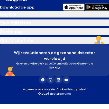
Download de app
Regio's
Specialiteiten
Zoeken op
doctoranytime
Wij revolutioneren de gezondheidssector
wereldwijd
Griekenland
België
Mexico
Colombia
Ecuador
Guatemala
Brazilië
Algemene voorwaarden
Cookies
Privacybeleid
© 2026 doctoranytime