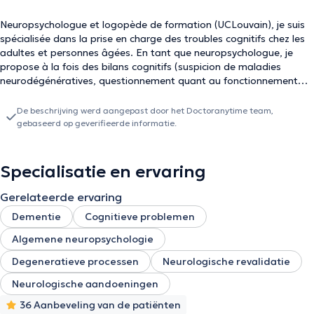
Neuropsychologue et logopède de formation (UCLouvain), je suis
spécialisée dans la prise en charge des troubles cognitifs chez les
adultes et personnes âgées. En tant que neuropsychologue, je
propose à la fois des bilans cognitifs (suspicion de maladies
neurodégénératives, questionnement quant au fonctionnement
cognitif, suspicion d'un trouble attentionnel*) ainsi que de la prise
en charge adaptée selon les difficultés mises en évidence et le
De beschrijving werd aangepast door het Doctoranytime team,
projet de vie de la personne. Je suis membre de la Commission
gebaseerd op geverifieerde informatie.
des Psychologues et exerce également à l'hôpital Delta (Chirec) en
parallèle de ma pratique privée. *Diagnostic toujours posé par un
médecin spécialiste.
Specialisatie en ervaring
Gerelateerde ervaring
Dementie
Cognitieve problemen
Algemene neuropsychologie
Degeneratieve processen
Neurologische revalidatie
Neurologische aandoeningen
36 Aanbeveling van de patiënten