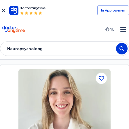
Doctoranytime
In App openen
doctoranytime
NL
Neuropsycholoog