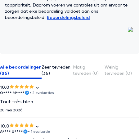
topprioriteit. Daarom voeren we controles uit om ervoor te
zorgen dat elke beoordeling voldoet aan ons
beoordelingsbeleid.
Beoordelingsbeleid
Alle beoordelingen
Zeer tevreden
Matig
Weinig
(36)
(36)
tevreden (0)
tervreden (0)
10.0
O**** M****
• 2 evaluaties
Tout très bien
28 mei 2026
10.0
A**** U****
• 1 evaluatie