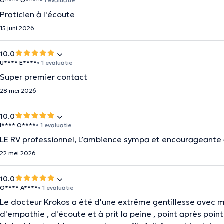
O**** O****
• 1 evaluatie
Praticien à l'écoute
15 juni 2026
10.0
U**** E****
• 1 evaluatie
Super premier contact
28 mei 2026
10.0
I**** O****
• 1 evaluatie
LE RV professionnel, L’ambience sympa et encourageante 
22 mei 2026
10.0
O**** A****
• 1 evaluatie
Le docteur Krokos a été d'une extrême gentillesse avec m
d'empathie , d'écoute et à prit la peine , point après poi