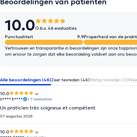
Beoordelingen van patiënten
10.0
O.b.v. 46 evaluaties
Punctualiteit
9.9
Properheid van de prakti
Vertrouwen en transparantie in beoordelingen zijn onze topprior
om ervoor te zorgen dat elke beoordeling voldoet aan ons beoo
Alle beoordelingen (46)
Zeer tevreden (46)
Matig tevreden (0)
Wein
10.0
U**** E****
• 7 evaluaties
Un praticien très soigneux et compétent
07 augustus 2026
10.0