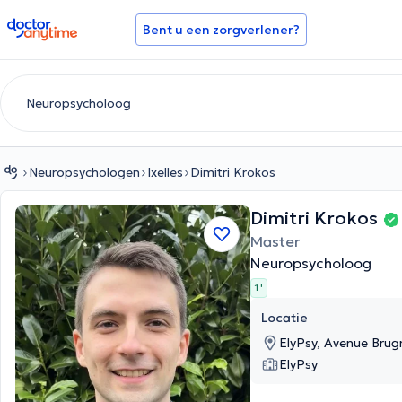
doctoranytime
Bent u een zorgverlener?
Neuropsychologen
Ixelles
Dimitri Krokos
Dimitri Krokos
Master
Neuropsycholoog
1 '
Locatie
ElyPsy, Avenue Brug
ElyPsy