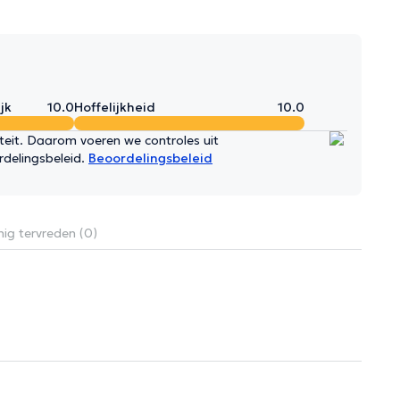
jk
10.0
Hoffelijkheid
10.0
iteit. Daarom voeren we controles uit
rdelingsbeleid.
Beoordelingsbeleid
ig tervreden (0)