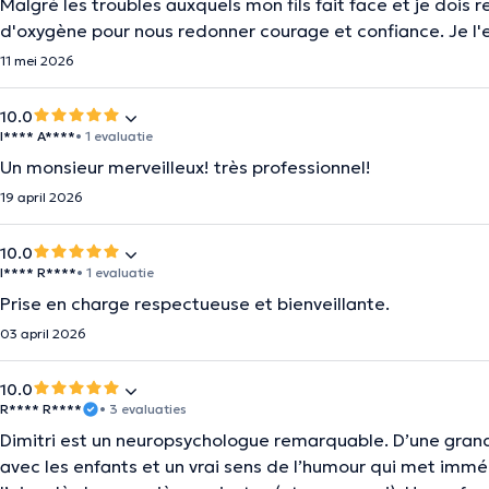
Malgré les troubles auxquels mon fils fait face et je dois 
d'oxygène pour nous redonner courage et confiance. Je l
11 mei 2026
10.0
I**** A****
• 1 evaluatie
Un monsieur merveilleux! très professionnel!
19 april 2026
10.0
I**** R****
• 1 evaluatie
Prise en charge respectueuse et bienveillante.
03 april 2026
10.0
R**** R****
• 3 evaluaties
Dimitri est un neuropsychologue remarquable. D’une grande
avec les enfants et un vrai sens de l’humour qui met imméd