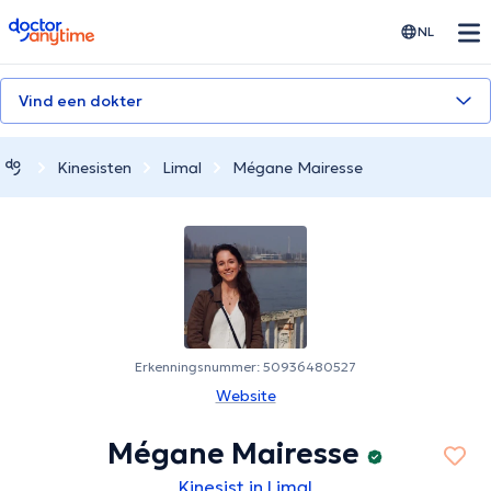
doctoranytime
NL
Vind een dokter
Kinesisten
Limal
Mégane Mairesse
Erkenningsnummer: 50936480527
Website
Mégane Mairesse
Kinesist in Limal