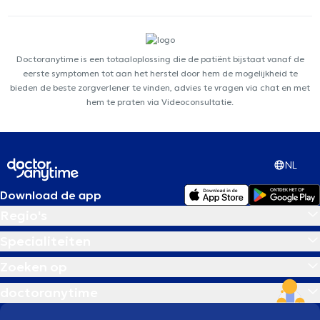
Doctoranytime is een totaaloplossing die de patiënt bijstaat vanaf de
eerste symptomen tot aan het herstel door hem de mogelijkheid te
bieden de beste zorgverlener te vinden, advies te vragen via chat en met
hem te praten via Videoconsultatie.
NL
Download de app
Regio's
Specialiteiten
Zoeken op
doctoranytime