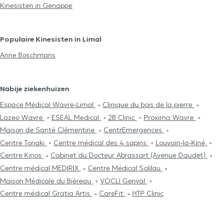
Kinesisten in Genappe
Populaire Kinesisten in Limal
Anne Boschmans
Nabije ziekenhuizen
Espace Médical Wavre-Limal
Clinique du bois de la pierre
Lazeo Wavre
ESEAL Medical
2B Clinic
Proxima Wavre
Maison de Santé Clémentine
CentrEmergences
Centre Tonaki
Centre médical des 4 sapins
Louvain-la-Kiné
Centre Kinos
Cabinet du Docteur Abrassart (Avenue Daudet)
Centre médical MEDIRIX
Centre Médical Solilau
Maison Médicale du Biéreau
VOCLI Genval
Centre médical Gratia Artis
CareFit
HTP Clinic