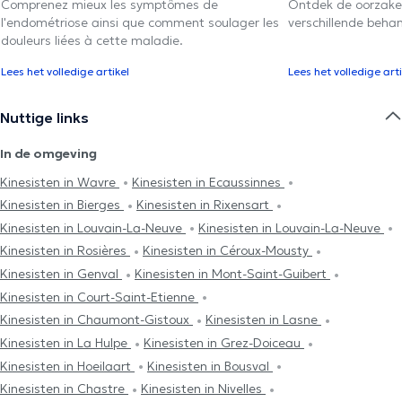
Comprenez mieux les symptômes de
Ontdek de oorzake
l'endométriose ainsi que comment soulager les
verschillende beha
douleurs liées à cette maladie.
Lees het volledige artikel
Lees het volledige arti
Nuttige links
In de omgeving
Kinesisten in Wavre
Kinesisten in Ecaussinnes
Kinesisten in Bierges
Kinesisten in Rixensart
Kinesisten in Louvain-La-Neuve
Kinesisten in Louvain-La-Neuve
Kinesisten in Rosières
Kinesisten in Céroux-Mousty
Kinesisten in Genval
Kinesisten in Mont-Saint-Guibert
Kinesisten in Court-Saint-Etienne
Kinesisten in Chaumont-Gistoux
Kinesisten in Lasne
Kinesisten in La Hulpe
Kinesisten in Grez-Doiceau
Kinesisten in Hoeilaart
Kinesisten in Bousval
Kinesisten in Chastre
Kinesisten in Nivelles