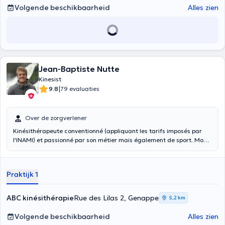
Volgende beschikbaarheid
Alles zien
Jean-Baptiste Nutte
Kinesist
|
9.8
79 evaluaties
Over de zorgverlener
Kinésithérapeute conventionné (appliquant les tarifs imposés par
l'INAMI) et passionné par son métier mais également de sport. Mon
objectif est de vous, sportifs et moins sportifs, aider, de vous
accompagner et de vous guider tout au long de votre parcours
thérapeutique, que ce soit pour une rééducation ou une
Praktijk 1
réathlétisation ou les 2.
ABC kinésithérapie
Rue des Lilas 2, Genappe
5,2 km
Volgende beschikbaarheid
Alles zien