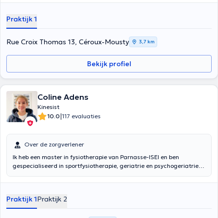
Toegepaste Kinesiologie, Luxotherapie, Welzijnsmassage,
Energetische Therapieën, Psycho-energetische Therapieën,
Praktijk 1
Biologische Decodering, NLP, Quantum Etherische Oliën,... We zijn
niet alleen lichaam of alleen geest, we zijn een geheel.
Rue Croix Thomas 13, Céroux-Mousty
3,7 km
Bekijk profiel
Coline Adens
Kinesist
|
10.0
117 evaluaties
Over de zorgverlener
Ik heb een master in fysiotherapie van Parnasse-ISEI en ben
gespecialiseerd in sportfysiotherapie, geriatrie en psychogeriatrie.
Jong en dynamisch, ik verzorg patiënten voor sport en
musculoskeletale pathologieën in het algemeen.
Praktijk 1
Praktijk 2