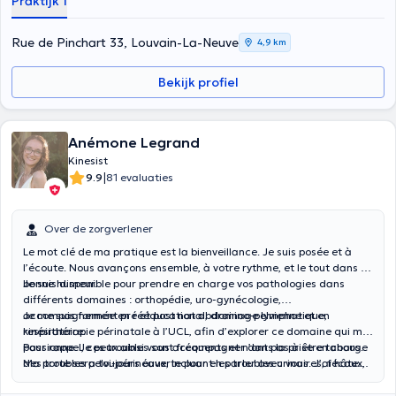
Praktijk 1
Rue de Pinchart 33, Louvain-La-Neuve
4,9 km
Bekijk profiel
Anémone Legrand
Kinesist
|
9.9
81 evaluaties
Over de zorgverlener
Le mot clé de ma pratique est la bienveillance. Je suis posée et à
l’écoute. Nous avançons ensemble, à votre rythme, et le tout dans la
bonne humeur.
Je suis disponible pour prendre en charge vos pathologies dans
différents domaines : orthopédie, uro-gynécologie,
accompagnement pré et post natal, drainage lymphatique,
Je me suis formée en rééducation abdomino-pelvienne et en
respiratoire.
kinésithérapie périnatale à l’UCL, afin d’explorer ce domaine qui me
passionne. Je peux ainsi vous accompagner dans la prise en charge
Pour rappel, ces troubles sont fréquents et n’ont pas à être tabous.
des troubles pelvi-périnéaux, incluant les troubles urinaires, fécaux,
Ma porte sera toujours ouverte pour en parler avec vous. J’ai hâte
gynécologiques, ainsi que les difficultés pouvant impacter la sphère
de vous rencontrer et de vous accompagner afin d’atteindre vos
intime, chez les femmes, les hommes et les enfants.
objectifs.