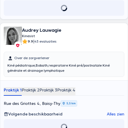
Audrey Lauwagie
Kinesist
|
9.9
43 evaluaties
Over de zorgverlener
Kiné pédiatrique,Bobath,respiratoire Kiné pré/postnatale Kiné
générale et drainage lymphatique
Praktijk 1
Praktijk 2
Praktijk 3
Praktijk 4
Rue des Griottes 4, Baisy-Thy
5,5 km
Volgende beschikbaarheid
Alles zien