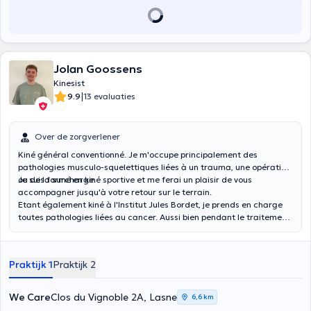
plaisir sur Mont-Saint-Guibert ou Ixelles.
Jolan Goossens
Kinesist
|
9.9
13 evaluaties
Over de zorgverlener
Kiné général conventionné. Je m'occupe principalement des
pathologies musculo-squelettiques liées à un trauma, une opération
ou de la surcharge.
Je suis formé en kiné sportive et me ferai un plaisir de vous
accompagner jusqu'à votre retour sur le terrain.
Etant également kiné à l'Institut Jules Bordet, je prends en charge
toutes pathologies liées au cancer. Aussi bien pendant le traitement
qu'après une opération.
Praktijk 1
Praktijk 2
We Care
Clos du Vignoble 2A, Lasne
6,6 km