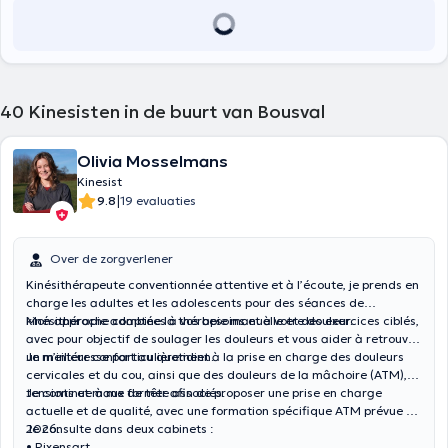
40
Kinesisten in de buurt van Bousval
Olivia Mosselmans
Kinesist
|
9.8
19 evaluaties
Over de zorgverlener
Kinésithérapeute conventionnée attentive et à l’écoute, je prends en
charge les adultes et les adolescents pour des séances de
kinésithérapie adaptées à vos besoins et à votre douleur.
Mon approche combine la thérapie manuelle et des exercices ciblés,
avec pour objectif de soulager les douleurs et vous aider à retrouver
un meilleur confort au quotidien.
Je m’intéresse particulièrement à la prise en charge des douleurs
cervicales et du cou, ainsi que des douleurs de la mâchoire (ATM),
tensions et maux de tête associés.
Je continue à me former afin de proposer une prise en charge
actuelle et de qualité, avec une formation spécifique ATM prévue en
2026.
Je consulte dans deux cabinets :
• Rixensart