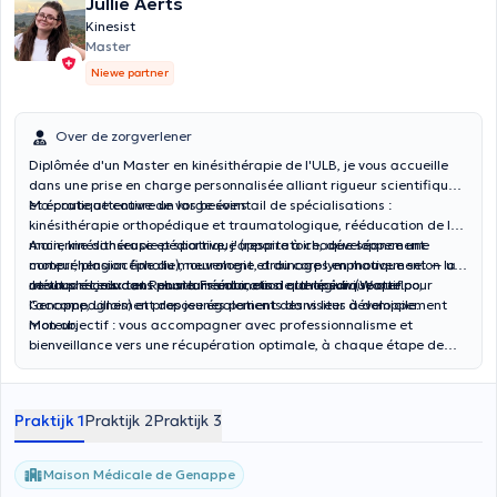
Jullie Aerts
Kinesist
Master
Niewe partner
Over de zorgverlener
Diplômée d'un Master en kinésithérapie de l'ULB, je vous accueille
dans une prise en charge personnalisée alliant rigueur scientifique
et écoute attentive de vos besoins.
Ma pratique couvre un large éventail de spécialisations :
kinésithérapie orthopédique et traumatologique, rééducation de la
main, kinésithérapie pédiatrique (respiratoire, développement
Ancienne danseuse et sportive, j'apporte à chaque séance une
moteur, plagiocéphalie), neurologie, drainage lymphatique selon la
compréhension fine du mouvement et du corps en mouvement — un
méthode Leduc et Renata Franca, ainsi que le suivi sportif.
atout précieux tant pour la rééducation orthopédique que pour
Je vous reçois dans plusieurs cabinets de la région (Waterloo,
l'accompagnement des jeunes patients dans leur développement
Genappe, Lillois) et propose également des visites à domicile.
moteur.
Mon objectif : vous accompagner avec professionnalisme et
bienveillance vers une récupération optimale, à chaque étape de
votre parcours de soins.
Praktijk 1
Praktijk 2
Praktijk 3
Maison Médicale de Genappe