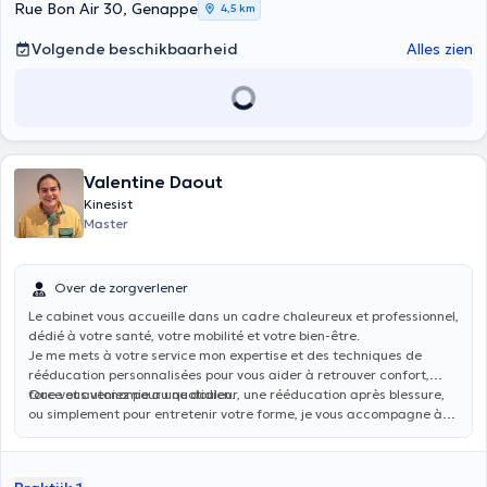
Rue Bon Air 30, Genappe
4,5 km
Volgende beschikbaarheid
Alles zien
Valentine Daout
Kinesist
Master
Over de zorgverlener
Le cabinet vous accueille dans un cadre chaleureux et professionnel,
dédié à votre santé, votre mobilité et votre bien-être.
Je me mets à votre service mon expertise et des techniques de
rééducation personnalisées pour vous aider à retrouver confort,
force et autonomie au quotidien.
Que vous veniez pour une douleur, une rééducation après blessure,
ou simplement pour entretenir votre forme, je vous accompagne à
chaque étape de votre parcours de soin, avec une approche
humaine et à l’écoute de vos besoins.