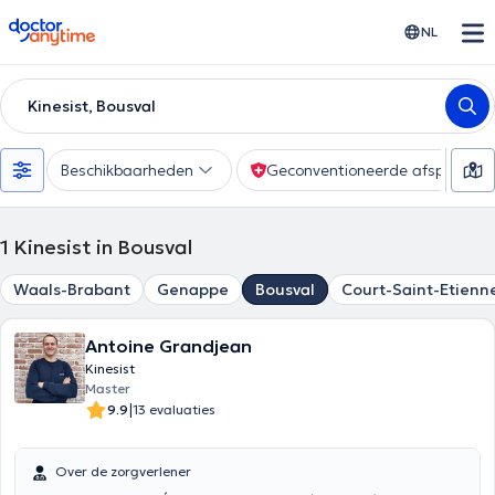
doctoranytime
NL
Kinesist, Bousval
Beschikbaarheden
Geconventioneerde afspraak
1
Kinesist in Bousval
Waals-Brabant
Genappe
Bousval
Court-Saint-Etienn
Antoine Grandjean
Kinesist
Master
|
9.9
13 evaluaties
Over de zorgverlener