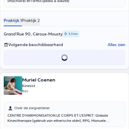
(mâchoire) et l'ortho (pédia & adulte)
Praktijk 1
Praktijk 2
Grand'Rue 90, Céroux-Mousty
3,3 km
Volgende beschikbaarheid
Alles zien
Muriel Coenen
Kinesist
Bac
Over de zorgverlener
CENTRE D'HARMONISATION LE CORPS ET L'ESPRIT: Globale
Kinesitherapie (gebruik van etherische oliën), RPG, Manuele
Lymfedrainage, Endermologie (specialisatie in littekens), Niromathé,