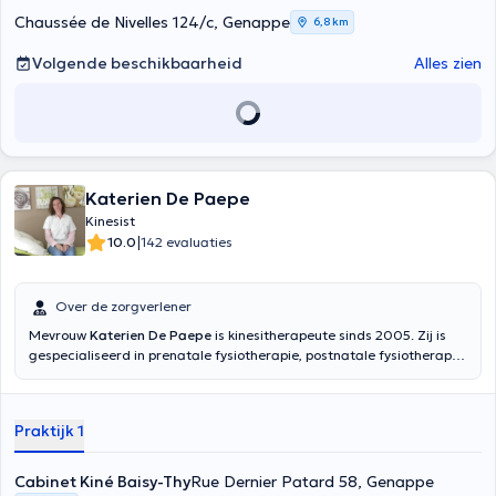
Chaussée de Nivelles 124/c, Genappe
6,8 km
Volgende beschikbaarheid
Alles zien
Katerien De Paepe
Kinesist
|
10.0
142 evaluaties
Over de zorgverlener
Mevrouw
Katerien De Paepe
is kinesitherapeute sinds 2005. Zij is
gespecialiseerd in prenatale fysiotherapie, postnatale fysiotherapie
en perineale revalidatie na het behalen van haar diploma
fysiotherapie in perineologie aan de UCL in 2008. Zij heet u welkom
in haar praktijk in Genappe voor uw consultaties. Aarzel niet langer
Praktijk 1
en maak een afspraak!
Cabinet Kiné Baisy-Thy
Rue Dernier Patard 58, Genappe