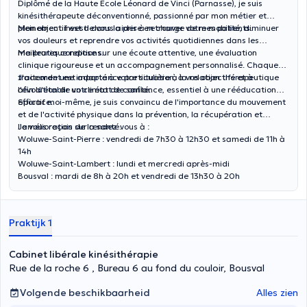
Diplômé de la Haute École Léonard de Vinci (Parnasse), je suis
kinésithérapeute déconventionné, passionné par mon métier et
pleinement investi dans la prise en charge de mes patients.
Mon objectif est de vous aider à retrouver votre mobilité, diminuer
vos douleurs et reprendre vos activités quotidiennes dans les
meilleures conditions.
Ma pratique repose sur une écoute attentive, une évaluation
clinique rigoureuse et un accompagnement personnalisé. Chaque
traitement est adapté à votre situation, à vos objectifs et à
J'accorde une importance particulière à la relation thérapeutique
l'évolution de votre état de santé.
afin d'établir un climat de confiance, essentiel à une rééducation
efficace.
Sportif moi-même, je suis convaincu de l'importance du mouvement
et de l'activité physique dans la prévention, la récupération et
l'amélioration de la santé.
Je vous reçois sur rendez-vous à :
Woluwe-Saint-Pierre : vendredi de 7h30 à 12h30 et samedi de 11h à
14h
Woluwe-Saint-Lambert : lundi et mercredi après-midi
Bousval : mardi de 8h à 20h et vendredi de 13h30 à 20h
Praktijk 1
Cabinet libérale kinésithérapie
Rue de la roche 6 , Bureau 6 au fond du couloir, Bousval
Volgende beschikbaarheid
Alles zien