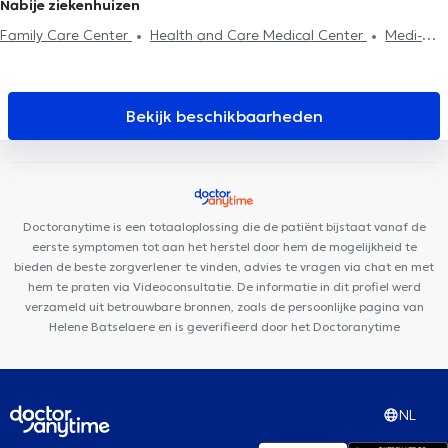
Nabije ziekenhuizen
behandeling
Family Care Center
Health and Care Medical Center
Medi-
team
Medistockel
GLOBAL CLINIC
Cabinet Woluwe-Saint-
Pierre
Stockel Medical Center
FUNMEDDEV Bruxelles
Centre
Mimosa Stockel
Clinique 53
Clinique des Courses
The
Bekijk beschikbaarheden
French Consultant
Clinique 27
Centre médical du Val
Ostéo
Stockel
Clinique Dentaire Vandervelde
Optima Care
CIRCAE - Sleep and Lifestyle Medical Care
Amimo Lenneke
Curenest
Doctoranytime is een totaaloplossing die de patiënt bijstaat vanaf de
eerste symptomen tot aan het herstel door hem de mogelijkheid te
bieden de beste zorgverlener te vinden, advies te vragen via chat en met
hem te praten via Videoconsultatie. De informatie in dit profiel werd
verzameld uit betrouwbare bronnen, zoals de persoonlijke pagina van
Helene Batselaere en is geverifieerd door het Doctoranytime
NL