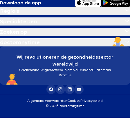
Download de app
Regio's
Specialiteiten
Zoeken op
doctoranytime
Wij revolutioneren de gezondheidssector
wereldwijd
Griekenland
België
Mexico
Colombia
Ecuador
Guatemala
Brazilië
Algemene voorwaarden
Cookies
Privacybeleid
© 2026 doctoranytime