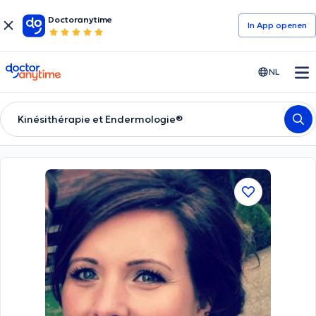
Doctoranytime
In App openen
doctoranytime
NL
Kinésithérapie et Endermologie®