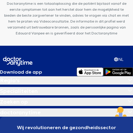
Doctoranytime is een totaaloplossing die de patiënt bijstaat vanaf de
eerste symptomen tot aan het herstel door hem de mogelijkheid te
bieden de beste zorgverlener te vinden, advies te vragen via chat en met
hem te praten via Videoconsultatie. De informatie in dit profiel werd
verzameld uit betrouwbare bronnen, zoals de persoonlijke pagina van
Edouard Vanpee en is geverifieerd door het Doctoranytime
NL
Download de app
Regio's
Specialiteiten
Zoeken op
doctoranytime
Wij revolutioneren de gezondheidssector