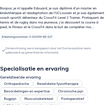
Bonjour, je m’appelle Edouard, je suis diplômé d’un master en
kinésithérapie et réadaptation de l’UCLouvain et je suis également
coach sportif, détenteur du CrossFit Level 2 Trainer. Pratiquant de
tennis et de rugby dans ma jeunesse, j’ai découvert la course à
pied, le fitness et le CrossFit dans le but de compléter ma
préparation physique. Lors de mes 2 années d’études en
éducation physique j’ai également pratiqué une multitude d’autres
Erkenningsnummer: 5-50099-85-527
sports comme la natation, l’athlétisme, des sports ballons et
autres. Au cours de ces pratiques sportives, quelques blessures
De beschrijving werd aangepast door het Doctoranytime team,
m’ont conduit vers des kinésithérapeutes qui m’ont donné goût à
gebaseerd op geverifieerde informatie.
ce métier. Dès lors j’ai pris pour passion le mouvement, la
physiologie, la nutrition, la santé et le bien-être en général. Au long
de mon parcours professionnel, j’ai pratiqué la kinésithérapie
Specialisatie en ervaring
général et je me suis spécialisé dans la prise en charge des
atteintes musculosquelettiques (fracture, entorse, tendinopathie,
Gerelateerde ervaring
blessure musculaire,…) et en particulier des pathologies du sportif
grâce à la formation KinéSport Expert. Au cours de cette
Orthopedische
Revalidatie fysiotherapie
formation, je me suis également formé de façon plus approfondie
Beoordelingen en expertise
Chronische pijn
en thérapie manuelle. Je consulte en cabinet ainsi qu’à domicile..
Je me ferai un plaisir de vous maintenir en mouvement grâce à un
Rugpijn
Musculoskeletaal
Postoperatief
bilan précis et un traitement de kinésithérapie adapté à vos