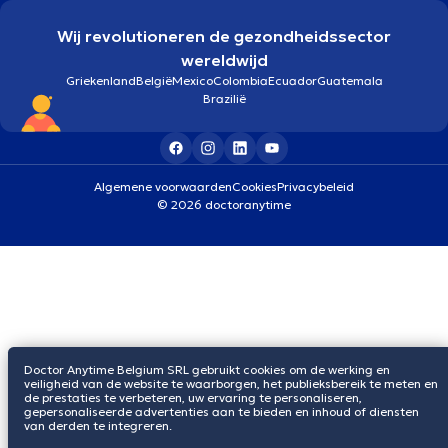
Wij revolutioneren de gezondheidssector
wereldwijd
Griekenland
België
Mexico
Colombia
Ecuador
Guatemala
Brazilië
Algemene voorwaarden
Cookies
Privacybeleid
© 2026 doctoranytime
Doctor Anytime Belgium SRL gebruikt cookies om de werking en
veiligheid van de website te waarborgen, het publieksbereik te meten en
de prestaties te verbeteren, uw ervaring te personaliseren,
gepersonaliseerde advertenties aan te bieden en inhoud of diensten
van derden te integreren.