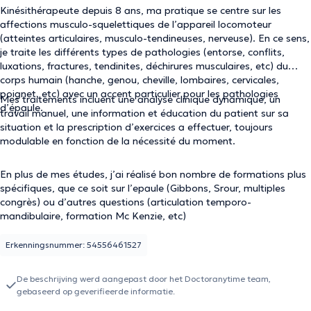
Kinésithérapeute depuis 8 ans, ma pratique se centre sur les
affections musculo-squelettiques de l’appareil locomoteur
(atteintes articulaires, musculo-tendineuses, nerveuse). En ce sens,
je traite les différents types de pathologies (entorse, conflits,
luxations, fractures, tendinites, déchirures musculaires, etc) du
corps humain (hanche, genou, cheville, lombaires, cervicales,
poignet, etc) avec un accent particulier pour les pathologies
Mes traitements incluent une analyse clinique dynamique, un
d’épaule.
travail manuel, une information et éducation du patient sur sa
situation et la prescription d’exercices a effectuer, toujours
modulable en fonction de la nécessité du moment.
En plus de mes études, j’ai réalisé bon nombre de formations plus
spécifiques, que ce soit sur l’epaule (Gibbons, Srour, multiples
congrès) ou d’autres questions (articulation temporo-
mandibulaire, formation Mc Kenzie, etc)
Erkenningsnummer: 54556461527
De beschrijving werd aangepast door het Doctoranytime team,
gebaseerd op geverifieerde informatie.