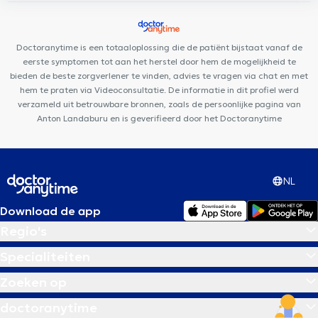
Medeortho David-Lloyd
Centre Médical du Col Vert
Uclinic
Medical Corner
Hälsa Medical Health Center
Cabinet du
martin pêcheur
Smiles By Maria Uccle
Centre Mimosa Uccle
Doctoranytime is een totaaloplossing die de patiënt bijstaat vanaf de
eerste symptomen tot aan het herstel door hem de mogelijkheid te
bieden de beste zorgverlener te vinden, advies te vragen via chat en met
hem te praten via Videoconsultatie. De informatie in dit profiel werd
verzameld uit betrouwbare bronnen, zoals de persoonlijke pagina van
Anton Landaburu en is geverifieerd door het Doctoranytime
NL
Download de app
Regio's
Specialiteiten
Zoeken op
doctoranytime