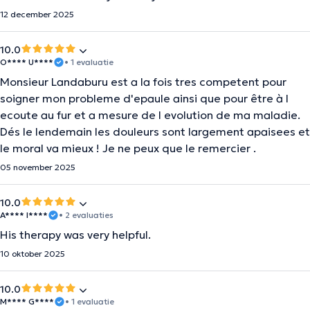
12 december 2025
10.0
O**** U****
• 1 evaluatie
Monsieur Landaburu est a la fois tres competent pour
soigner mon probleme d'epaule ainsi que pour être à l
ecoute au fur et a mesure de l evolution de ma maladie.
Dés le lendemain les douleurs sont largement apaisees et
le moral va mieux ! Je ne peux que le remercier .
05 november 2025
10.0
A**** I****
• 2 evaluaties
His therapy was very helpful.
10 oktober 2025
10.0
M**** G****
• 1 evaluatie