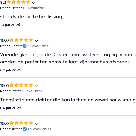
9.3
E**** H****
• 1 evaluatie
steeds de juiste beslissing ,
10 juli 2026
10.0
E**** E****
• 1 evaluatie
Vriendelijke en goede Dokter soms wat vertraging in haar
omdat de patiënten soms te laat zijn voor hun afspraak.
08 juli 2026
10.0
R**** I****
• 1 evaluatie
Tenminste een dokter die kan lachen en zowel nauwkeurig als
04 juli 2026
10.0
H**** A****
• 5 evaluaties