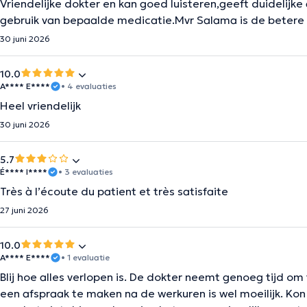
Vriendelijke dokter en kan goed luisteren,geeft duidelijke
gebruik van bepaalde medicatie.Mvr Salama is de betere
30 juni 2026
10.0
A**** E****
• 4 evaluaties
Heel vriendelijk
30 juni 2026
5.7
É**** I****
• 3 evaluaties
Très à l’écoute du patient et très satisfaite
27 juni 2026
10.0
A**** E****
• 1 evaluatie
Blij hoe alles verlopen is. De dokter neemt genoeg tijd om
een afspraak te maken na de werkuren is wel moeilijk. Ko