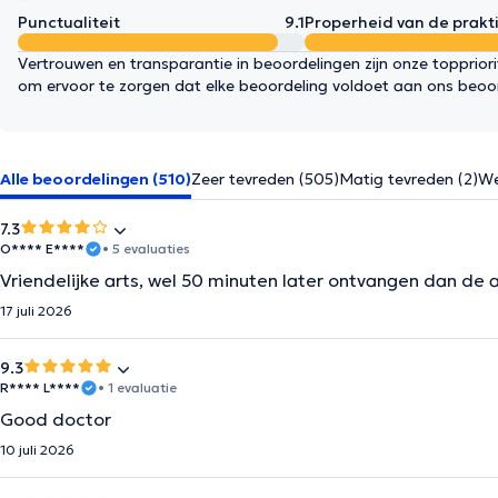
Punctualiteit
9.1
Properheid van de prakti
Vertrouwen en transparantie in beoordelingen zijn onze topprior
om ervoor te zorgen dat elke beoordeling voldoet aan ons beoo
Alle beoordelingen (510)
Zeer tevreden (505)
Matig tevreden (2)
We
7.3
O**** E****
• 5 evaluaties
Vriendelijke arts, wel 50 minuten later ontvangen dan de 
17 juli 2026
9.3
R**** L****
• 1 evaluatie
Good doctor
10 juli 2026