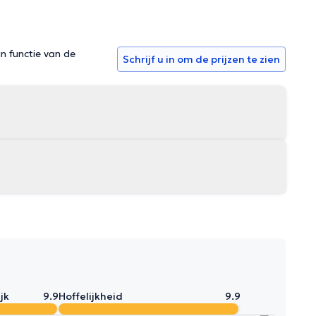
in functie van de
Schrijf u in om de prijzen te zien
jk
9.9
Hoffelijkheid
9.9