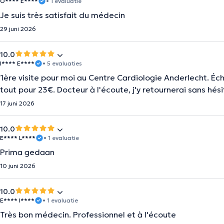
O**** E****
• 1 evaluatie
Je suis très satisfait du médecin
29 juni 2026
10.0
I**** E****
• 5 evaluaties
1ère visite pour moi au Centre Cardiologie Anderlecht. Écho
tout pour 23€. Docteur à l'écoute, j'y retournerai sans hési
17 juni 2026
10.0
E**** L****
• 1 evaluatie
Prima gedaan
10 juni 2026
10.0
E**** I****
• 1 evaluatie
Très bon médecin. Professionnel et à l'écoute