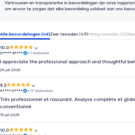
Vertrouwen en transparantie in beoordelingen zijn onze topprior
om ervoor te zorgen dat elke beoordeling voldoet aan ons beoo
Alle beoordelingen (49)
Zeer tevreden (49)
Matig tevreden (0)
Wein
10.0
O**** A****
• 1 evaluatie
I appreciate the professional approach and thoughtful beha
26 juli 2026
9.3
S**** U****
• 17 evaluaties
Très professionnel et rassurant. Analyse complète et globa
conventionné
15 juli 2026
10.0