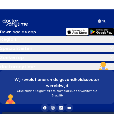
NL
Download de app
Regio's
Specialiteiten
Zoeken op
doctoranytime
Wij revolutioneren de gezondheidssector
wereldwijd
Griekenland
België
Mexico
Colombia
Ecuador
Guatemala
Brazilië