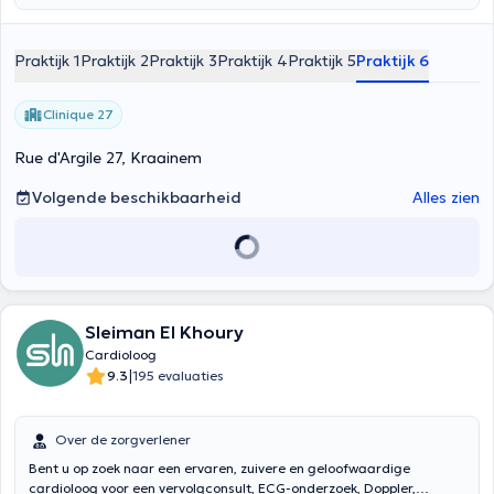
algemene cardiologische raadplegingen uit en biedt u een globale
zorg. Hij biedt u een gepersonaliseerde en kwaliteitsvolle verzorging.
Dr Awada werkt ook in het universitaire milieu en zal u indien nodig
Praktijk 1
Praktijk 2
Praktijk 3
Praktijk 4
Praktijk 5
Praktijk 6
ook na de consultatie volgen in het management. Hij is actief op het
gebied van medisch onderzoek en bestudeert de invloed van
vervuiling op bepaalde cardiovasculaire pathologieën. Hij zal u
Clinique 27
graag ontvangen op donderdagochtend in de Edith Cavell Kliniek in
Ukkel.
Rue d'Argile 27, Kraainem
Volgende beschikbaarheid
Alles zien
Sleiman El Khoury
Cardioloog
|
9.3
195 evaluaties
Over de zorgverlener
Bent u op zoek naar een ervaren, zuivere en geloofwaardige
cardioloog voor een vervolgconsult, ECG-onderzoek, Doppler,