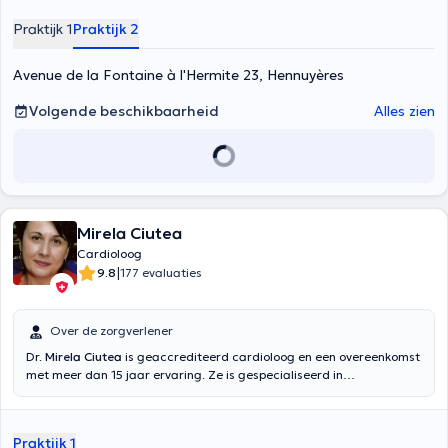
Praktijk 1
Praktijk 2
Avenue de la Fontaine à l'Hermite 23, Hennuyères
Volgende beschikbaarheid
Alles zien
Mirela Ciutea
Cardioloog
|
9.8
177 evaluaties
Over de zorgverlener
Dr.
Mirela Ciutea
is geaccrediteerd cardioloog en een overeenkomst
met meer dan 15 jaar ervaring. Ze is gespecialiseerd in
echocardiografie, intensive care, EKG, pacemaker controles, en vele
andere raadplegingen. Mirela Ciutea is rustig, luisteren, menselijke
en open-minded. Ze werkt in het ziekenhuis en is verantwoordelijk
Praktijk 1
voor consultatie in de kliniek. Het heeft ook activiteiten in het