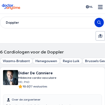
doctoranytime
NL
Doppler
6
Cardiologen voor de Doppler
Vlaams-Brabant
Henegouwen
Regio Luik
Brussels Ge
Didier De Canniere
Médecine cardio-vasculaire
MD, PhD
|
10.0
17 evaluaties
Over de zorgverlener