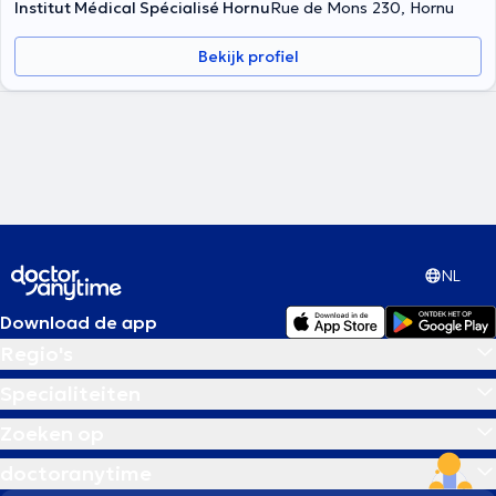
Institut Médical Spécialisé Hornu
Rue de Mons 230, Hornu
Bekijk profiel
NL
Download de app
Regio's
Specialiteiten
Zoeken op
doctoranytime