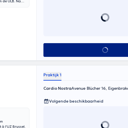
an de ULB. Na
nterventionele
che activiteiten
adpleging
 van coronair
 ULB. Hij is
in Acute
3 en 2016. Hij
ijn
Alles zien
de autonome
de
atie tussen
tfalen.
Praktijk 1
Cardio Nostra
Avenue Blücher 16, Eigenbrak
Volgende beschikbaarheid
en
 à l'UZ Brussel.