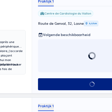
Praktijk 1
Centre de Cardiologie du Vallon
Route de Genval, 32, Lasne
4,4 km
Volgende beschikbaarheid
 après une
 périphériques.
laire, j’accorde
 plaçant
’hui mon
pitalière aux
 hôpital Necker
a fois de
Alles zien
Praktijk 1