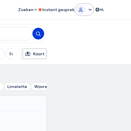
Zoeken
Instant gesprek
NL
Betaalmethode
Kaart
Extra filters
e
Limelette
Wavre
Ohain
Céroux-Mousty
Couture