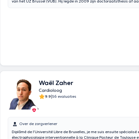
van het UZ Brussel (VUB). Hij legde in 2009 zijn doctoraatsthesis af a
een opleiding in Clinique Pasteur van Toulouse, werd hij in 2009 in de i
cardiologie gecertifieerd door de Université Paris Descartes. Zijn klinis
zijn geconcentreerd rond de acuut coronaire zorg en de algemene ra
cardiologie. Zijn technische activiteiten zijn de percutane behandeling
lijden en aortakleplijden (TAVI). Dr. Jean-François Argacha is ook academisch
professor (ZAP)aan de VUB en sinds 2010 ‘maître de conférence’ aan de
een actief bestuurslid van de ‘Belgium Interdisciplinary Working Group 
Cardiac Care (BIWAC)’ en was de secretaris van deze groep tussen 201
publiceerde al 40 artikels in nationale en internationale tijdschriften. Z
wetenschappelijke expertisedomeinen zijn de coronaire fysiologie en 
regulatie van het cardiovasculair systeem. Momenteel onderzoekt hij 
cardiovasculaire gevolgen van luchtvervuilingen en meer precies de rel
stofpartikels en stikstofdioxide (NO2) op het risico van infarcten en har
Waël Zaher
Cardioloog
|
9.9
56 evaluaties
Over de zorgverlener
Diplômé de l’Université Libre de Bruxelles, je me suis ensuite spécialisé 
électrophysiologie interventionnelle à la Clinique Pasteur de Toulouse et