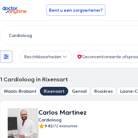
doctoranytime
Bent u een zorgverlener?
Beschikbaarheden
Geconventioneerde afspra
1
Cardioloog in Rixensart
Waals-Brabant
Rixensart
Genval
Rosières
Lasne-C
Carlos Martinez
Cardioloog
|
9.8
272 evaluaties