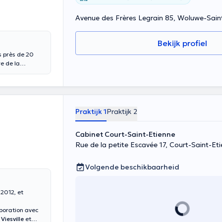
Avenue des Frères Legrain 85, Woluwe-Saint
Bekijk profiel
s près de 20
e de la
les que le prix
si que le prix
uvain. Il vous
Etterbeek, à
Praktijk 1
Praktijk 2
Cabinet Court-Saint-Etienne
Rue de la petite Escavée 17, Court-Saint-Et
Volgende beschikbaarheid
 2012, et
aboration avec
,
Viesville
et