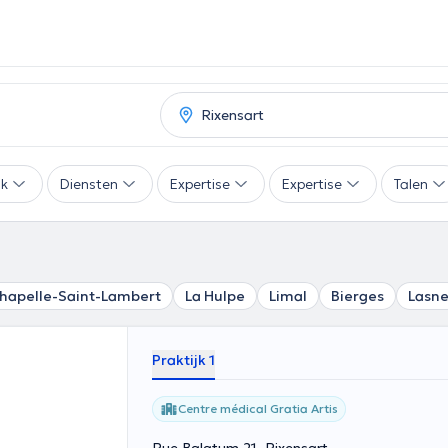
ak
Diensten
Expertise
Expertise
Talen
hapelle-Saint-Lambert
La Hulpe
Limal
Bierges
Lasn
Praktijk 1
Centre médical Gratia Artis