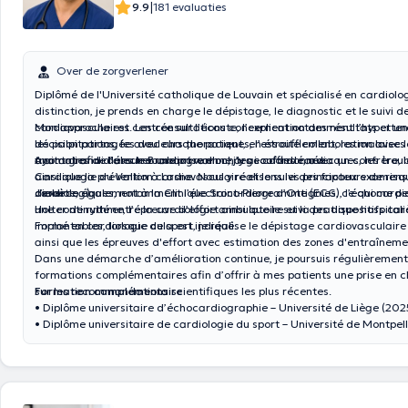
|
9.9
181 evaluaties
Over de zorgverlener
Diplômé de l'Université catholique de Louvain et spécialisé en cardiol
distinction, je prends en charge le dépistage, le diagnostic et le suivi 
cardiovasculaires. Les consultations concernent notamment l’hypertensi
Mon approche est centrée sur l’écoute, l’explication des résultats et un
les palpitations, les douleurs thoraciques, l’essoufflement, les malaises 
décision partagée avec chaque patient, en étroite collaboration avec 
anomalies de l’électrocardiogramme, les souffles cardiaques, les trou
traitant afin d’assurer une prise en charge coordonnée.
Ayant grandi dans le Brabant wallon, j’y ai cofondé, avec un confrère, 
ainsi que la prévention cardiovasculaire et le suivi des facteurs de risq
Cardiologie du Vallon à Lasne. Nous y réalisons les principaux examens
diabète,...).
cardiologiques, notamment l’électrocardiogramme (ECG), l’échocardio
J’exerce également à la Clinique Saint-Pierre d’Ottignies, ce qui me p
Holter de rythme, l’épreuve d’effort ainsi que le suivi des dispositifs ca
une continuité entre la cardiologie ambulatoire et la pratique hospitali
implantables, lorsque cela est indiqué.
Formé en cardiologie du sport, je réalise le dépistage cardiovasculaire
ainsi que les épreuves d'effort avec estimation des zones d'entraîneme
Dans une démarche d’amélioration continue, je poursuis régulièrement
formations complémentaires afin d’offrir à mes patients une prise en 
sur les recommandations scientifiques les plus récentes.
Formation complémentaire
• Diplôme universitaire d’échocardiographie – Université de Liège (202
• Diplôme universitaire de cardiologie du sport – Université de Montpel