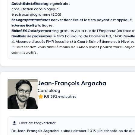
Court-Saint-Étienne
Activité de cardiologie générale :
.
consultation cardiologique
électrocardiogramme (ECG)
échographie cardiaque
Les consultations sont
conventionnées
et le
tiers payant
est appliqué.
épreuve d’effort
Informations pratiques :
Holter ECG du rythme
Thiméon
: accès et parking gratuits via la rue de l’Empereur (en face d
contrôle de pacemaker
Nivelles
:
encoder dans le GPS Faubourg de Charleroi 80, 1400 Nivelle
⚠️ Absence d’accès PMR (escaliers) à Court-Saint-Étienne et à Nivelles
⚠️
Tout rendez-vous annulé moins de 24hoo avant pourra faire l’object
administratifs .
Jean-François Argacha
Cardioloog
|
9.8
392 evaluaties
Over de zorgverlener
Dr.
Jean-François Argacha
is sinds oktober 2013 kliniekhoofd op de di