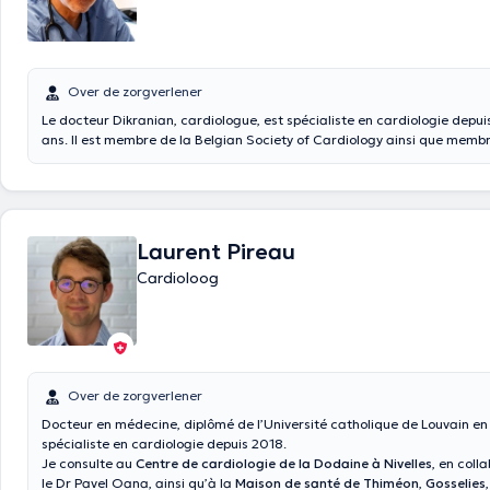
Over de zorgverlener
Le docteur Dikranian, cardiologue, est spécialiste en cardiologie depui
ans. Il est membre de la Belgian Society of Cardiology ainsi que membr
European Society of Cardiology. Il a reçu de nombreuses distinctions tel
du Young Cardiologists Club, le prix du Belgian Society of Cardiology ain
de l'Association des Médecins Internistes à l'Université Catholique de Lo
accueille dans ses différents cabinets situés à Woluwe-Saint-Pierre, à 
Wavre ainsi qu'à Omal.
Laurent Pireau
Cardioloog
Over de zorgverlener
Docteur en médecine, diplômé de l’Université catholique de Louvain en
spécialiste en cardiologie depuis 2018.
Je consulte au
Centre de cardiologie de la Dodaine à Nivelles
, en coll
le Dr Pavel Oana, ainsi qu’à la
Maison de santé de Thiméon
,
Gosselies