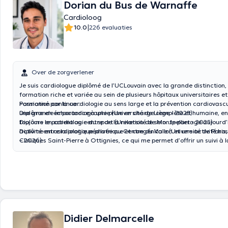
Dorian du Bus de Warnaffe
Cardioloog
|
10.0
226 evaluaties
Over de zorgverlener
Je suis cardiologue diplômé de l’UCLouvain avec la grande distinction,
formation riche et variée au sein de plusieurs hôpitaux universitaires et
Passionné par la cardiologie au sens large et la prévention cardiovascu
Formation continue :
une grande importance à une prise en charge complète et humaine, en
Diplôme en échocardiographie (Université de Liège - 2025)
toujours le patient au centre de la relation de soin. Je partage aujourd
Diplôme en cardiologie du sport (Université de Montpellier - 2025)
activité entre la pratique privée au Centre du Vallon et une activité hos
Diplôme en cardiologie pédiatrique et congénitale (Université de Paris,
Cliniques Saint-Pierre à Ottignies, ce qui me permet d’offrir un suivi à l
– 2026)
proximité et hautement spécialisé.
Didier Delmarcelle