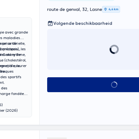
route de genval, 32, Lasne
4,4 km
Volgende beschikbaarheid
ogie avec grande
des maladies
on artérielle,
e prise de
(syncopes), les
le médecin
bles du rythme,
le Centre de
ue (cholestérol,
graphie, le
ermet d’assurer
rdiaques
ère.
 des sportifs
nt.
Alles zien
 des
charge fondée
5)
lier (2026)