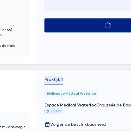
Alles zien
u n° 55).
s
.
.
 de frais
Praktijk 1
Espace Médical Waterloo
Espace Médical Waterloo
Chaussée de Brux
9,2 km
Volgende beschikbaarheid
enst Cardiologie