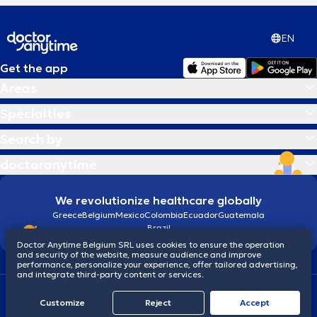
EN
Get the app
Areas
Specialties
Search by
doctoranytime
We revolutionize healthcare globally
Greece
Belgium
Mexico
Colombia
Ecuador
Guatemala
Brazil
Doctor Anytime Belgium SRL uses cookies to ensure the operation
and security of the website, measure audience and improve
performance, personalize your experience, offer tailored advertising,
and integrate third-party content or services.
Terms and conditions
Cookies
Privacy policy
Customize
Reject
Accept
© 2026 doctoranytime