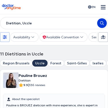
doctoranytime
EN
Dietitian, Uccle
Availability
Available Convention
Services
11
Dietitians in Uccle
Region Brussels
Uccle
Forest
Saint-Gilles
Ixelles
Pauline Brouez
Dietitian
|
9.9
336 reviews
About the specialist
Pauline is BROUEZ dietician with more experience, she is expert in