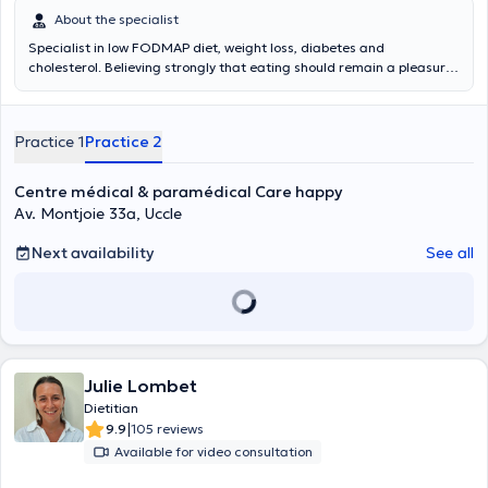
About the specialist
Specialist in low FODMAP diet, weight loss, diabetes and
cholesterol. Believing strongly that eating should remain a pleasure,
I am not a fan of restrictive diets. Contrary to popular belief, a
restrictive diet is not the solution to losing weight, lowering
cholesterol levels, or lowering blood sugar levels in diabetes. This is
Practice 1
Practice 2
not the solution in most illnesses. The solution lies in a balanced diet.
Take care of your body, this is the only place you have to live. I
accompany you throughout the process. We will work together to
Centre médical & paramédical Care happy
achieve an optimal result. The goal is not to impose a strict diet on
Av. Montjoie 33a, Uccle
you but rather a gradual adaptation of your diet and your lifestyle.
The goal is, for you, to manage yourself a healthy diet adapted to
Next availability
See all
your body and your needs and this for a lifetime. Thanks to
nutrigenetics, you can ask for custom-made nutritional advice,
based on your genetic profile.
Julie Lombet
Dietitian
|
9.9
105 reviews
Available for video consultation