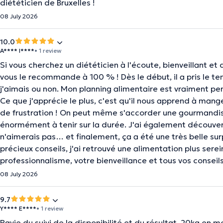
diététicien de Bruxelles !
08 July 2026
10.0
A**** I****
• 1 review
Si vous cherchez un diététicien à l'écoute, bienveillant et q
vous le recommande à 100 % ! Dès le début, il a pris le 
j'aimais ou non. Mon planning alimentaire est vraiment pers
Ce que j'apprécie le plus, c'est qu'il nous apprend à mange
de frustration ! On peut même s'accorder une gourmandise
énormément à tenir sur la durée. J'ai également découvert
n'aimerais pas… et finalement, ça a été une très belle s
précieux conseils, j'ai retrouvé une alimentation plus sere
professionnalisme, votre bienveillance et tous vos consei
08 July 2026
9.7
Y**** E****
• 1 review
Ravie du suivi de la disponibilité et du résultat, 20kg en m