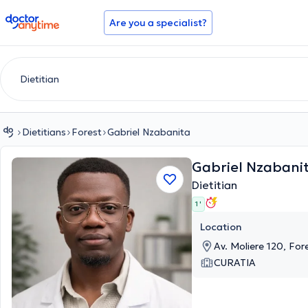
doctoranytime
Are you a specialist?
Dietitians
Forest
Gabriel Nzabanita
Gabriel Nzabani
Dietitian
1 '
Location
Av. Moliere 120, For
CURATIA