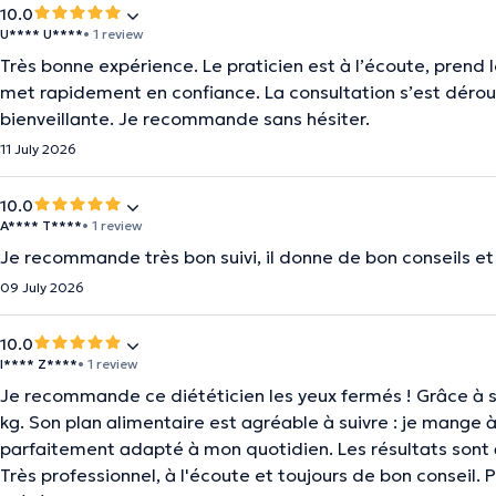
10.0
U**** U****
• 1 review
Très bonne expérience. Le praticien est à l’écoute, prend 
met rapidement en confiance. La consultation s’est déro
bienveillante. Je recommande sans hésiter.
11 July 2026
10.0
A**** T****
• 1 review
Je recommande très bon suivi, il donne de bon conseils et i
09 July 2026
10.0
I**** Z****
• 1 review
Je recommande ce diététicien les yeux fermés ! Grâce à 
kg. Son plan alimentaire est agréable à suivre : je mange à
parfaitement adapté à mon quotidien. Les résultats sont 
Très professionnel, à l'écoute et toujours de bon conseil. 