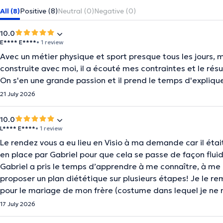
All (8)
Positive (8)
Neutral (0)
Negative (0)
10.0
E**** E****
• 1 review
Avec un métier physique et sport presque tous les jours, ma
construite avec moi, il a écouté mes contraintes et le rés
On s'en une grande passion et il prend le temps d'expliqu
21 July 2026
10.0
L**** E****
• 1 review
Le rendez vous a eu lieu en Visio à ma demande car il étai
en place par Gabriel pour que cela se passe de façon flui
Gabriel a pris le temps d’apprendre à me connaître, à me
proposer un plan diététique sur plusieurs étapes! Je le rem
pour le mariage de mon frère (costume dans lequel je ne 
17 July 2026