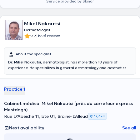
Service provided by Skindr
Mikel Nakoutsi
Dermatologist
|
9.7
1596 reviews
About the specialist
Dr.
Mikel Nakoutsi
, dermatologist, has more than 18 years of
experience. He specializes in general dermatology and aesthetics.
You can consult the dermatologist in his private practice in Braine
l'Alleud on Tuesday, Thursday, Friday and Saturday. Content
translated by google translate
Practice 1
Cabinet médical Mikel Nakoutsi (près du carrefour express
Mestdagh)
Rue D'Abeiche 11, bte 01, Braine-L'Alleud
17,7 km
Next availability
See all