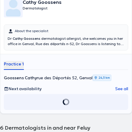
Cathy Goossens
Dermatologist
About the specialist
Dr
Cathy Goossens
dermatologist allergist, she welcomes you in her
office in Genval, Rue des déportés n-52, Dr Goossens is listening to
his patients, she is specialized in general dermatology, allergology,
phytotherapy and small surgeries.
Practice 1
Goossens Cathy
rue des Déportés 52, Genval
24,3 km
Next availability
See all
6
Dermatologists in and near Feluy