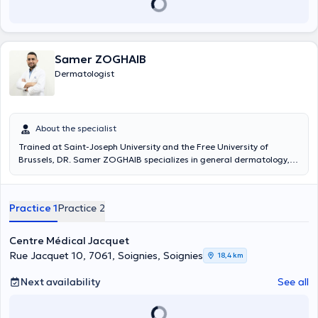
Samer ZOGHAIB
Dermatologist
About the specialist
Trained at Saint-Joseph University and the Free University of
Brussels, DR. Samer ZOGHAIB specializes in general dermatology,
dermatopediatrics and aesthetic dermatology. Author of numerous
medical publications, particularly in clinical dermatology and
dermatopediatrics, he continues research work and is fluent in
Practice 1
Practice 2
several languages ​​including French, English and Arabic.
Centre Médical Jacquet
Rue Jacquet 10, 7061, Soignies, Soignies
18,4 km
Next availability
See all