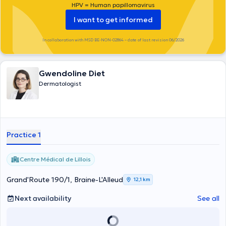
HPV = Human papillomavirus
I want to get informed
In collaboration with MSD BE-NON-02864 – date of last revision 06/2026
Gwendoline Diet
Dermatologist
Practice 1
Centre Médical de Lillois
Grand'Route 190/1, Braine-L'Alleud
12,1 km
Next availability
See all