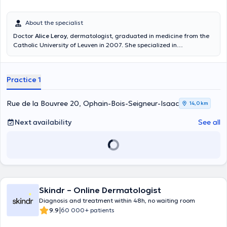
About the specialist
Doctor
Alice Leroy
, dermatologist, graduated in medicine from the
Catholic University of Leuven in 2007. She specialized in
dermatology in 2011 at the UCL and in skin cancer at the University
of Montpellier. She obtained a degree in Dermatoscopy at the
University of Lyon in 2012. She receives you in her private practice at
Practice 1
Ophain (Braine l'Alleud) and at the medical center St. George in
Grez-Doiceau . She welcomes you in french en english. Content
translated by google translate
Rue de la Bouvree 20, Ophain-Bois-Seigneur-Isaac
14,0 km
Next availability
See all
Skindr – Online Dermatologist
Diagnosis and treatment within 48h, no waiting room
|
9.9
60 000+ patients