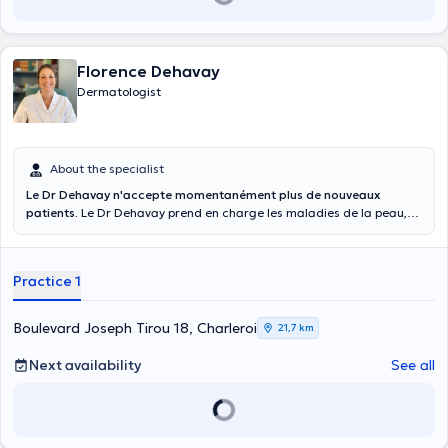
Florence Dehavay
Dermatologist
About the specialist
Le Dr Dehavay n'accepte momentanément plus de nouveaux
patients.
Le Dr Dehavay prend en charge les maladies de la peau,
des muqueuses, des ongles et du cuir chevelu. Dermatologue non
conventionnée, elle vous accueille, en français ou en anglais,
uniquement sur rendez-vous, dans son cabinet privé à Charleroi. Elle
Practice 1
a étudié à l’Université Libre de Bruxelles où elle a obtenu en 2015 son
diplôme de Docteur en Médecine, elle a ensuite été diplômée
spécialiste en Dermatologie-Vénéréologie en 2019. Elle a été formée
Boulevard Joseph Tirou 18, Charleroi
21,7 km
au sein de l’hôpital Erasme, de l’Hôpital Universitaire des Enfants
Reine Fabiola mais principalement au CHU Saint-Pierre où elle est
Next availability
See all
actuellement résidente. Durant son parcours, le Dr Dehavay a
développé un tropisme particulier pour la pathologie et chirurgie
unguéale, les maladies inflammatoires tel que le psoriasis et la
dermatologie pédiatrique. Stationnement facile (parkings payants
à proximité : Q-Park Tirou (200 m), Parking Place de la Digue (300