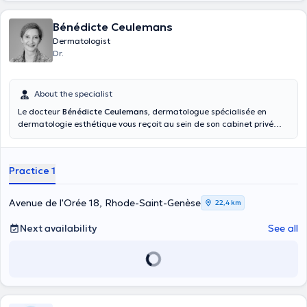
m), Parking Rive Gauche (350 m)). Cabinet difficilement accessible
aux personnes en chaise roulante (une volée d’escaliers puis
Bénédicte Ceulemans
ascenseur étroit). Le cabinet ne possède pas de Bancontact,
Dermatologist
paiement uniquement en espèces.
Dr.
About the specialist
Le docteur
Bénédicte Ceulemans
, dermatologue spécialisée en
dermatologie esthétique vous reçoit au sein de son cabinet privé
situé Avenue de l'Orée 18, à 1640 Rhode-Saint-Genèse. Elle propose
notamment des injections d'acide hyaluronique, toxine botulique
(botox), de l'épilation définitive au laser, des traitements au laser
Practice 1
vasculaire.Vous êtes entre de bonnes mains !
Avenue de l'Orée 18, Rhode-Saint-Genèse
22,4 km
Next availability
See all