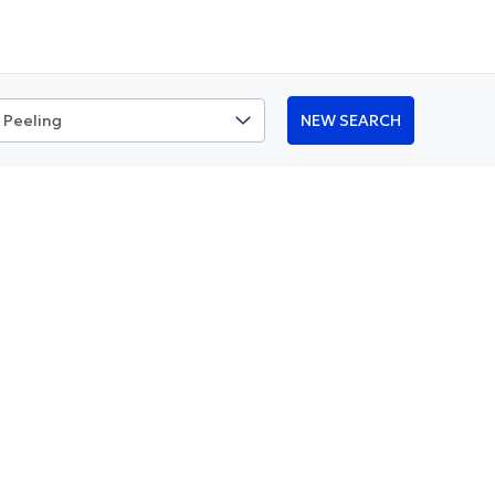
NEW SEARCH
Peeling
ermabrasion au service de la beauté !