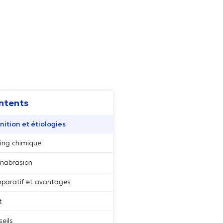
ent
ntents
nition et étiologies
ing chimique
mabrasion
paratif et avantages
t
 ou
eils