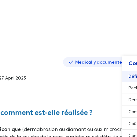
Medically documented cont
Co
Défi
27 April 2023
Peel
Der
t comment est-elle réalisée ?
Com
Coû
écanique
(dermabrasion au diamant ou aux microcristaux)
Cons
 partie de la couche de la peau supérieure est détruite pour se