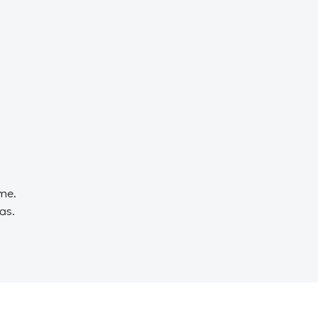
ème.
as.