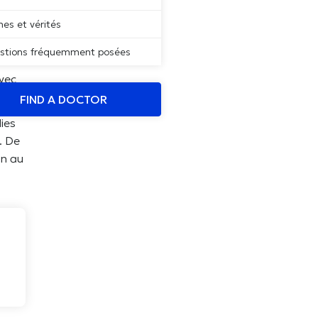
es et vérités
stions fréquemment posées
 et
avec
se.
FIND A DOCTOR
ies
. De
on au