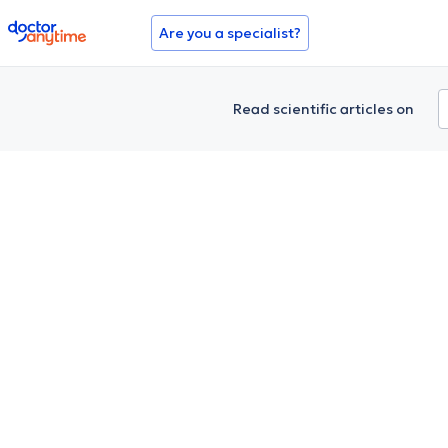
doctoranytime
Are you a specialist?
Read scientific articles on
Peeling chimique et d