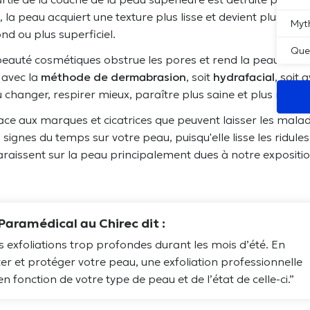
la peau acquiert une texture plus lisse et devient plus
Myth
nd ou plus superficiel.
Que
 beauté cosmétiques obstrue les pores et rend la peau terne
 avec la
méthode de dermabrasion
, soit
hydrafacial
, soit 
u changer, respirer mieux, paraître plus saine et plus radieu
e face aux marques et cicatrices que peuvent laisser les malad
signes du temps sur votre peau, puisqu'elle lisse les
ridules
araissent sur la peau principalement dues à notre expositi
aramédical au Chirec dit :
les exfoliations trop profondes durant les mois d’été. En
er et protéger votre peau, une exfoliation professionnelle
en fonction de votre type de peau et de l’état de celle-ci.”