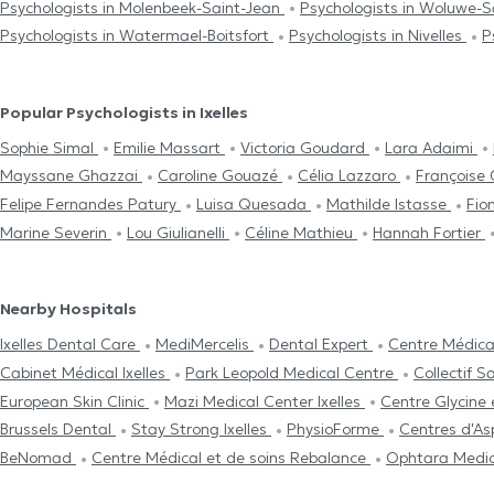
Psychologists in Molenbeek-Saint-Jean
Psychologists in Woluwe-
Psychologists in Watermael-Boitsfort
Psychologists in Nivelles
P
Popular Psychologists in Ixelles
Sophie Simal
Emilie Massart
Victoria Goudard
Lara Adaimi
Mayssane Ghazzai
Caroline Gouazé
Célia Lazzaro
Françoise 
Felipe Fernandes Patury
Luisa Quesada
Mathilde Istasse
Fio
Marine Severin
Lou Giulianelli
Céline Mathieu
Hannah Fortier
Nearby Hospitals
Ixelles Dental Care
MediMercelis
Dental Expert
Centre Médica
Cabinet Médical Ixelles
Park Leopold Medical Centre
Collectif 
European Skin Clinic
Mazi Medical Center Ixelles
Centre Glycine 
Brussels Dental
Stay Strong Ixelles
PhysioForme
Centres d'As
BeNomad
Centre Médical et de soins Rebalance
Ophtara Medic