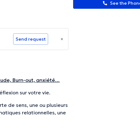
See the Pho
Send request
ude, Burn-out, anxiété...
flexion sur votre vie.
rte de sens, une ou plusieurs
ématiques relationnelles, une
dans votre quotidien, un lieu