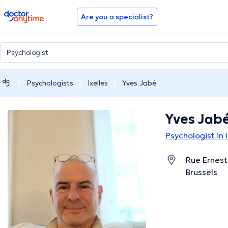
doctoranytime
Are you a specialist?
Psychologists
Ixelles
Yves Jabé
Yves Jab
Psychologist in I
Rue Ernest 
Brussels