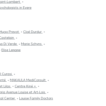
Saint-Lambert
sychologists in Evere
Hugo Prevot
Cloé Durdur
Castelain
na Di Verde
Marie Schyns
Elise Lepape
l Curasi
Santé
MAKAULA MediConsult
et Lilas
Centre Kiné +
pria Avenue Louise et Art-Lois
al Center
Louise Family Doctors