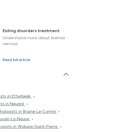
Eating disorders treatment
Understand more about bulimia
nervosa
Read full article
sts in Etterbeek
sts in Neupré
hologists in Braine-Le-Comte
ouvain-La-Neuve
logists in Woluwe-Saint-Pierre