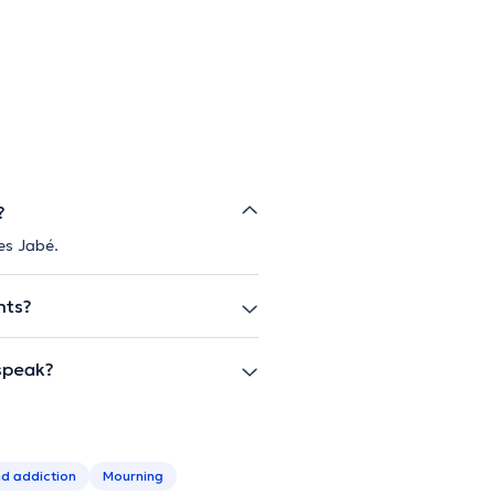
?
ves Jabé.
nts?
speak?
d addiction
Mourning