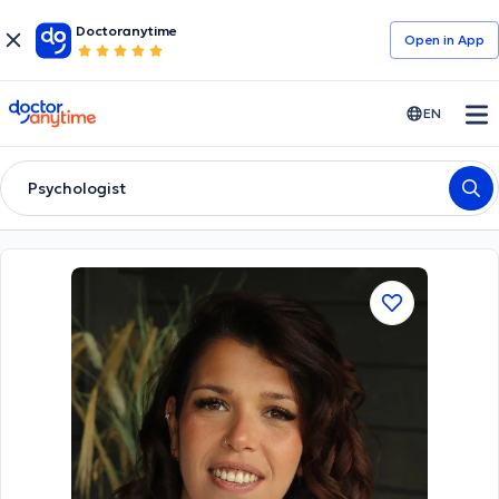
Doctoranytime
Open in Αpp
doctoranytime
EN
Psychologist