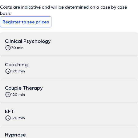
compréhension qui ne sont pas accessible par l’intelligence mais
Costs are indicative and will be determined on a case by case
uniquement par la sensibilité »
basis
Register to see prices
Clinical Psychology
70 min
Coaching
120 min
Couple Therapy
120 min
EFT
120 min
Hypnose