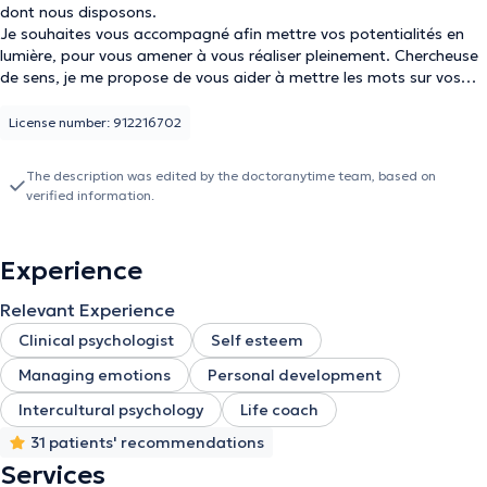
dont nous disposons.
Je souhaites vous accompagné afin mettre vos potentialités en
lumière, pour vous amener à vous réaliser pleinement. Chercheuse
de sens, je me propose de vous aider à mettre les mots sur vos
maux afin de vous amener à Etre.
Freud disait: " le corps souffre de ce que les mots n'ont jamais su
License number: 912216702
dire"
The description was edited by the doctoranytime team, based on
De nature empathique et Bienveillante, je souhaites mettre mon
verified information.
être au service des autres.
Mes divers outils sont les suivants:
Experience
- EFT
- Hypnose
Relevant Experience
- Coaching
Clinical psychologist
Self esteem
Chaque être humain est unique, résiliant, créatif et créateur. Je
Managing emotions
Personal development
propose donc des suivis individualisés alliant différents outils afin
de vous accompagner au mieux.
Intercultural psychology
Life coach
31 patients' recommendations
Que vous souhaitez vous soignez, mieux vous comprendre ou tout
simplement clore les cycles qui vous font souffrir. « Il y a des
Services