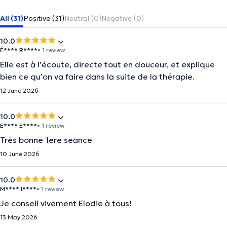
All (31)
Positive (31)
Neutral (0)
Negative (0)
10.0
É**** R****
• 1 review
Elle est à l’écoute, directe tout en douceur, et explique
bien ce qu’on va faire dans la suite de la thérapie.
12 June 2026
10.0
E**** E****
• 1 review
Très bonne 1ere seance
10 June 2026
10.0
M**** I****
• 1 review
Je conseil vivement Elodie à tous!
13 May 2026