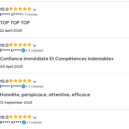
10.0
E**** O****
• 1 review
TOP TOP TOP
22 April 2026
10.0
É**** E****
• 2 reviews
Confiance immédiate Et Compétences indeniables
06 April 2026
10.0
É**** E****
• 2 reviews
Honnête, perspicace, attentive, efficace
12 September 2025
10.0
R**** H****
• 1 review