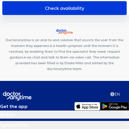
Biéreau
Centre Kinos
Centre Kiform
Espace Médical Wavre-
Check availability
Limal
Kinovea Lasne - Centre Paramédical & Bien-être
Cabinet Médical Dr Govaerts
Clinique du bois de la pierre
Centre médical MEDIRIX
Cabinet du Docteur Tichoux
VOCLI
Genval
Lazeo Wavre
Centre médical des 4 sapins
ESEAL
Doctoranytime is an end-to-end solution that assists the user from the
Medical
moment they experience a health symptom until the moment it is
resolved, by enabling them to find the specialist they need, request
guidance via chat and talk to them via video call. The information
provided has been filled in by Elodie Milla and edited by the
doctoranytime team.
EN
Get the app
Areas
Specialties