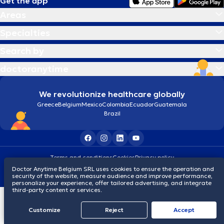
Get the app
Areas
Specialties
Search by
doctoranytime
We revolutionize healthcare globally
Greece
Belgium
Mexico
Colombia
Ecuador
Guatemala
Brazil
Terms and conditions
Cookies
Privacy policy
© 2026 doctoranytime
Doctor Anytime Belgium SRL uses cookies to ensure the operation and
security of the website, measure audience and improve performance,
personalize your experience, offer tailored advertising, and integrate
third-party content or services.
Customize
Reject
Accept