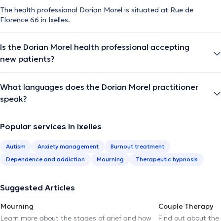
Stress et burn-out
The health professional Dorian Morel is situated at Rue de
Troubles émotionnels
Florence 66 in Ixelles.
Si vous souhaitez en savoir plus ou prendre rendez-vous,
n’hésitez pas à me contacter.
Is the Dorian Morel health professional accepting
new patients?
The description was edited by the doctoranytime team, based on verified
information.
What languages does the Dorian Morel practitioner
speak?
Popular services in Ixelles
Autism
Anxiety management
Burnout treatment
Dependence and addiction
Mourning
Therapeutic hypnosis
Suggested Articles
Mourning
Couple Therapy
Learn more about the stages of grief and how
Find out about the