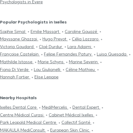
Psychologists in Evere
Popular Psychologists in Ixelles
Sophie Simal
Emilie Massart
Caroline Gouazé
Mayssane Ghazzai
Hugo Prevot
Célia Lazzaro
Victoria Goudard
Cloé Durdur
Lara Adaimi
Françoise Castelain
Felipe Fernandes Patury
Luisa Quesada
Mathilde Istasse
Marie Schyns
Marine Severin
Fiona Di Verde
Lou Giulianelli
Céline Mathieu
Hannah Fortier
Elise Lepape
Nearby Hospitals
Ixelles Dental Care
MediMercelis
Dental Expert
Centre Médical Curasi
Cabinet Médical Ixelles
Park Leopold Medical Centre
Collectif Santé
MAKAULA MediConsult
European Skin Clinic