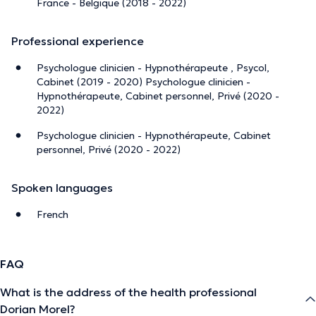
France - Belgique (2018 - 2022)
psychopathologie à l’Université libre de Bruxelles, j’ai
mené diverses recherches sur les troubles post-
Professional experience
traumatiques.
Psychologue clinicien - Hypnothérapeute , Psycol,
Je me suis également formé à l’Hypnose Ericksonienne
Cabinet (2019 - 2020) Psychologue clinicien -
auprès de l’Association Française de Nouvelle Hypnose,
Hypnothérapeute, Cabinet personnel, Privé (2020 -
aux côtés d’Evelyne Josse et Olivier Perrot.
2022)
Psychologue clinicien - Hypnothérapeute, Cabinet
Mon expertise me permet de vous accompagner dans la
personnel, Privé (2020 - 2022)
gestion de diverses problématiques :
Troubles du comportement alimentaire
Spoken languages
Troubles du sommeil
French
Traumatisme psychique et état de stress post-
traumatique (PTSD)
Confiance en soi
FAQ
Sevrage tabagique
Deuil
What is the address of the health professional
Phobies
Dorian Morel?