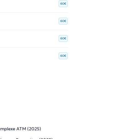
60€
60€
60€
60€
complexe ATM (2025)