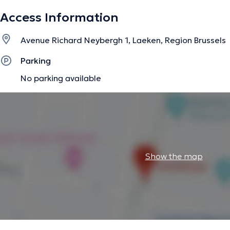
Je reçois en consultation les adultes dont les femmes en
Access Information
Avenue Richard Neybergh 1, Laeken, Region Brussels
The description was edited by the doctoranytime team, based on verified inf
Parking
No parking available
Show the map