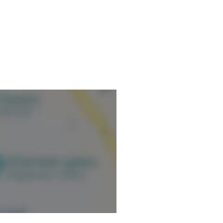
ceintes ou en post-partum.
ormation.