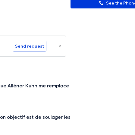
See the Pho
Send request
ègue Aliénor Kuhn me remplace
on objectif est de soulager les
r de la mobilité aux patients.
s afin de m’adapter à chacun.