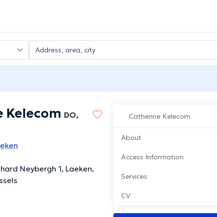
e Kelecom
DO,
Catherine Kelecom
About
aeken
Access Information
hard Neybergh 1, Laeken,
Services
ssels
CV