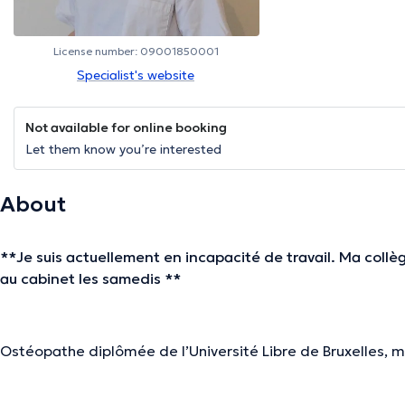
License number: 09001850001
Specialist's website
Not available for online booking
Let them know you’re interested
About
**Je suis actuellement en incapacité de travail. Ma coll
au cabinet les samedis **
Ostéopathe diplômée de l’Université Libre de Bruxelles, m
douleurs liées à l’appareil musculosquelettique et redonne
Je pratique une ostéopathie douce et varie les technique