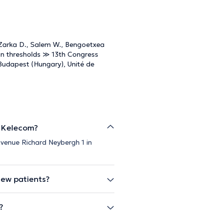
, Zarka D., Salem W., Bengoetxea
on thresholds ≫ 13th Congress
Budapest (Hungary), Unité de
e Kelecom?
Avenue Richard Neybergh 1 in
new patients?
?