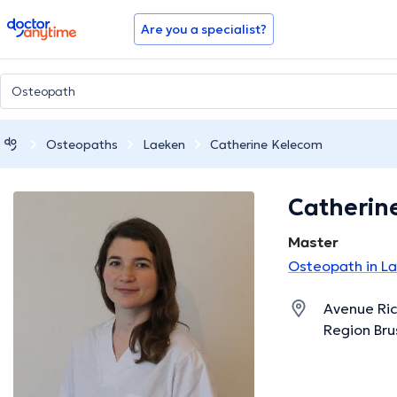
doctoranytime
Are you a specialist?
Osteopaths
Laeken
Catherine Kelecom
Catherin
Master
Osteopath in L
Avenue Ric
Region Bru