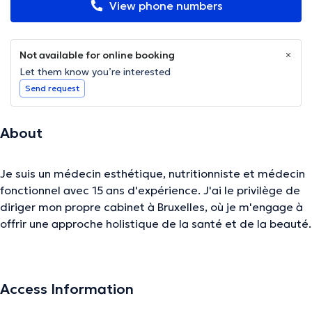
View phone numbers
Not available for online booking
Let them know you’re interested
Send request
About
Je suis un médecin esthétique, nutritionniste et médecin
fonctionnel avec 15 ans d'expérience. J'ai le privilège de
diriger mon propre cabinet à Bruxelles, où je m'engage à
offrir une approche holistique de la santé et de la beauté.
Mon expertise me permet de combiner des soins
esthétiques de pointe, des conseils nutritionnels
personnalisés et des traitements fonctionnels pour
Access Information
optimiser votre bien-être global. Que vous souhaitiez
améliorer votre apparence, adopter un mode de vie plus