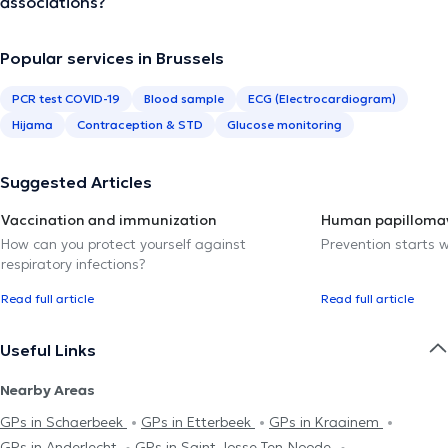
associations?
Popular services in Brussels
PCR test COVID-19
Blood sample
ECG (Electrocardiogram)
Hijama
Contraception & STD
Glucose monitoring
Suggested Articles
Vaccination and immunization
Human papillomav
How can you protect yourself against
Prevention starts w
respiratory infections?
Read full article
Read full article
Useful Links
Nearby Areas
GPs in Schaerbeek
GPs in Etterbeek
GPs in Kraainem
GPs in Anderlecht
GPs in Saint-Josse-Ten-Noode