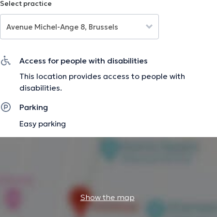
Select practice
sain ou traiter des problèmes de santé spécifiques, je
suis là pour vous accompagner avec des solutions
adaptées à vos besoins uniques.
Access for people with disabilities
The description was edited by the doctoranytime team, based on verified
information.
This location provides access to people with
disabilities.
Parking
Easy parking
Show the map