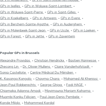
GPs in Ixelles
GPs in Woluwe-Saint-Lambert
GPs in Woluwe-Saint-Pierre
GPs in Saint-Gilles
GPs in Koekelberg
GPs in Antwerp
GPs in Evere
GPs in Berchem-Sainte-Agathe
GPs in Auderghem
GPs in Molenbeek-Saint-Jean
GPs in Uccle
GPs in Laeken
GPs in Forest
GPs in Jette
GPs in Zaventem
Popular GPs in Brussels
Alexandre Providas
Christian Hendrickx
Bastien Hannesse
Zhecong Lin
Dr. Olivier Mullens
Claire Vanderhofstadt
Sonia Castellote
Centre Médical Du Méridien
K. Kasongo Kongolo
Chayma Chara
Mohamed Ali Khenissi
Jean-Paul Robberechts
George Ghiga
Fadi HAGE
Chiamaka Adanna Amadi
Mayimouna Mariam Kahama
Muambi Kanku Félicien
Paul-Jean-Denis Pembele
Kande Milolo
Mohammed Kardal