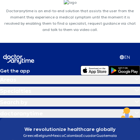
Doctoranytime is an end-to-end solution that assists the user from the
moment they experience a medical symptom until the moment it is
resolved by enabling them to find a specialist, request guidance via chat
and talk to them via video call.
EN
Get the app
Areas
Specialties
Search by
doctoranytime
We revolutionize healthcare globally
Greece
Belgium
Mexico
Colombia
Ecuador
Guatemala