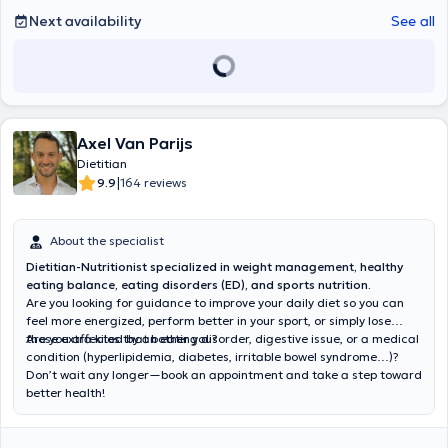
Next availability
See all
Axel Van Parijs
Dietitian
|
9.9
164 reviews
About the specialist
Dietitian-Nutritionist specialized in weight management, healthy
eating balance, eating disorders (ED), and sports nutrition.
Are you looking for guidance to improve your daily diet so you can
feel more energized, perform better in your sport, or simply lose
those extra kilos that bother you?
Are you affected by an eating disorder, digestive issue, or a medical
condition (hyperlipidemia, diabetes, irritable bowel syndrome…)?
Don’t wait any longer—book an appointment and take a step toward
better health!