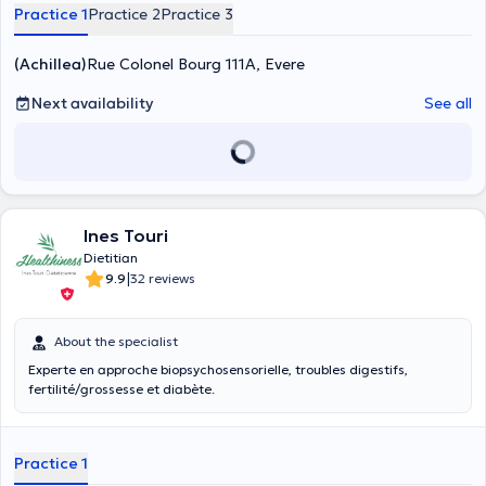
Practice 1
Practice 2
Practice 3
(Achillea)
Rue Colonel Bourg 111A, Evere
Next availability
See all
Ines Touri
Dietitian
|
9.9
32 reviews
About the specialist
Experte en approche biopsychosensorielle, troubles digestifs,
fertilité/grossesse et diabète.
Practice 1