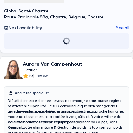
Global Santé Chastre
Route Provinciale 88a, Chastre, Belgique, Chastre
Next availability
See all
Aurore Van Campenhout
Dietitian
|
10
1 review
About the specialist
Diététicienne passionnée, je vous accompagne
sans aucun régime
restrictif ni culpabilité
. Je suis convaincue que bien manger doit
rimer avec plaisir et vitalité, et non avec frustration.
Loin des menus stéréotypés, je vous propose une approche humaine,
moderne et sur-mesure, adaptée à vos goûts et à votre rythme de
vie. Ensemble, nous faisons équipe pour avancer pas à pas, sans
Voici mes domaines de prise en charge :
jugement.
Rééquilibrage alimentaire & Gestion du poids :
Stabiliser son poids
et retrouver de l'énergie durablement, sans privation.