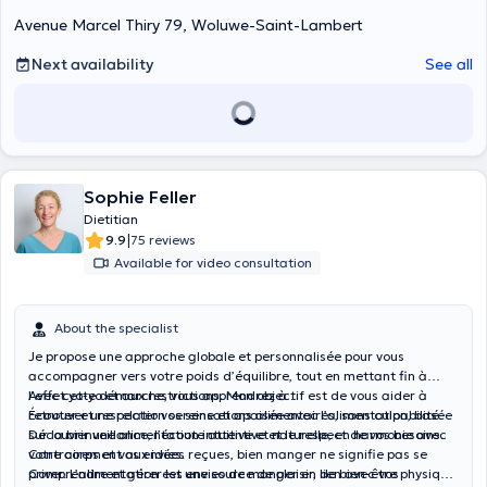
Avenue Marcel Thiry 79, Woluwe-Saint-Lambert
Next availability
See all
Sophie Feller
Dietitian
|
9.9
75 reviews
Available for video consultation
About the specialist
Je propose une approche globale et personnalisée pour vous
accompagner vers votre poids d’équilibre, tout en mettant fin à
l’effet yo-yo et aux restrictions. Mon objectif est de vous aider à
Avec cette démarche, vous apprendrez à :
retrouver une relation sereine et apaisée avec l’alimentation, basée
Écouter et respecter vos sensations alimentaires, sans culpabilité.
sur la bienveillance, l’écoute attentive et le respect de vos besoins.
Découvrir une alimentation intuitive et naturelle, en harmonie avec
votre corps et vos envies.
Contrairement aux idées reçues, bien manger ne signifie pas se
Comprendre et gérer les envies de manger en lien avec vos
priver. L’alimentation est une source de plaisir, de bien-être physique