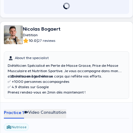
Nicolas Bogaert
Dietitian
|
10.0
27 reviews
About the specialist
Diététicien Spécialisé en Perte de Masse Grasse, Prise de Masse
Musculaire et Nutrition Sportive. Je vous accompagne dans mon
cabinet ou en ligne vers un corps qui reflète vos efforts.
✅ Diététicien à la Défense
✅ +1000 personnes accompagnées
✅ 4.9 étoiles sur Google
Prenez rendez-vous en 2min dès maintenant !
Video Consultation
Practice 1
Nutriose