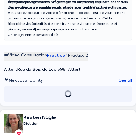
émotions et votre stress.
et psychique, mais aussi un acte social de partage et de
Mon accompagnement intègre également d’autres piliers essentiels
Développer votre estime de soi et avancer à votre propre rythme.
convivialité.
d’un mode de vie équilibré, tels que le sommeil et l’activité physique.
Vous serez acteur de votre démarche : l’objectif est de vous rendre
autonome, en accord avec vos valeurs et vos besoins. Cette
approche vous permet de construire une vie saine, épanouie et
Mes objectifs/priorités:
alignée sur ce qui compte pour vous.
Ecoute, bienveillance, accompagnement et soutien
Un programme personnalisé
Pas de restriction inutile
Décoder les envies de manger émotionnelles et mieux les
appréhender
Video Consultation
Practice 1
Practice 2
Renforcer l’estime de soi
Avancer à son propre rythme
Attert
Rue du Bois de Loo 396, Attert
Next availability
See all
Kirsten Nagle
Dietitian