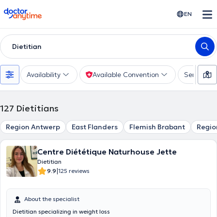
doctoranytime
EN
Dietitian
Availability
Available Convention
Services
127
Dietitians
Region Antwerp
East Flanders
Flemish Brabant
Regio
Centre Diététique Naturhouse Jette
Dietitian
|
9.9
125 reviews
About the specialist
Dietitian specializing in weight loss