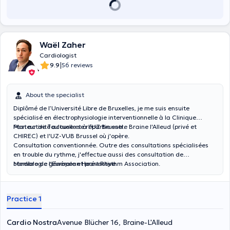
Waël Zaher
Cardiologist
|
9.9
56 reviews
About the specialist
Diplômé de l’Université Libre de Bruxelles, je me suis ensuite
spécialisé en électrophysiologie interventionnelle à la Clinique
Pasteur de Toulouse et à l'UZ Brussel.
Mon activité actuelle se répartie entre Braine l'Alleud (privé et
CHIREC) et l'UZ-VUB Brussel où j'opère.
Consultation conventionnée. Outre des consultations spécialisées
en trouble du rythme, j'effectue aussi des consultation de
cardiologie générale et préventive.
Membre de l'European Heart Rhythm Association.
Practice 1
Cardio Nostra
Avenue Blücher 16, Braine-L'Alleud