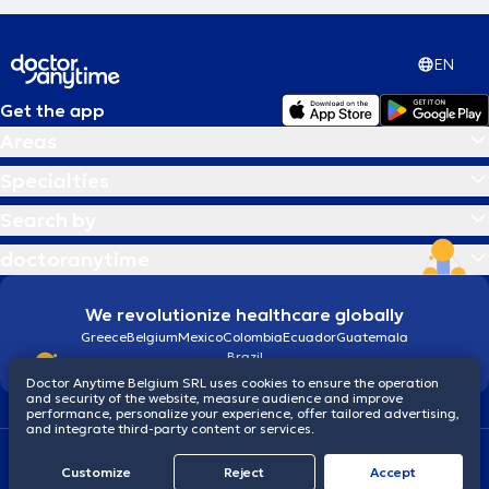
EN
Get the app
Areas
Specialties
Search by
doctoranytime
We revolutionize healthcare globally
Greece
Belgium
Mexico
Colombia
Ecuador
Guatemala
Brazil
Doctor Anytime Belgium SRL uses cookies to ensure the operation
and security of the website, measure audience and improve
performance, personalize your experience, offer tailored advertising,
and integrate third-party content or services.
Terms and conditions
Cookies
Privacy policy
Customize
Reject
Accept
© 2026 doctoranytime