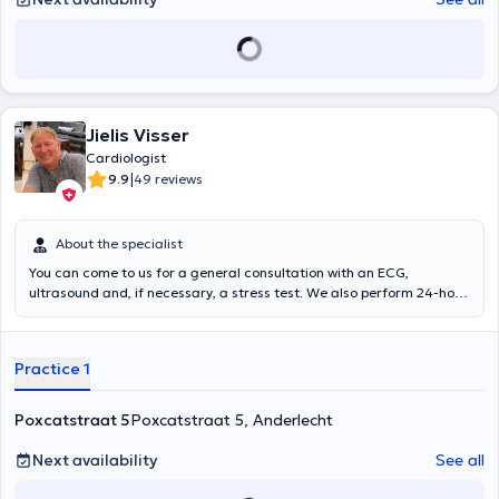
Jielis Visser
Cardiologist
|
9.9
49 reviews
About the specialist
You can come to us for a general consultation with an ECG,
ultrasound and, if necessary, a stress test. We also perform 24-hour
Holter monitoring , 24-hour blood pressure monitoring and
pacemaker controles.
Practice 1
Poxcatstraat 5
Poxcatstraat 5, Anderlecht
Next availability
See all