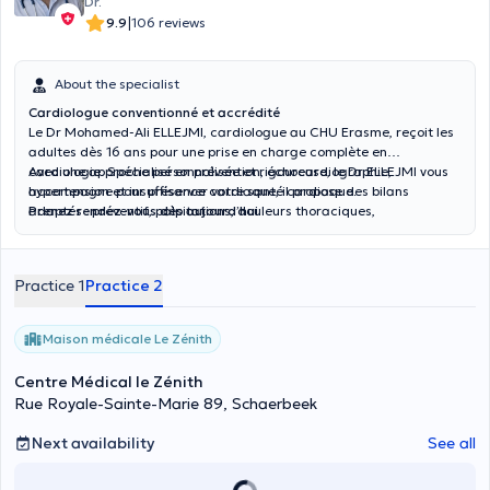
Dr.
|
9.9
106 reviews
About the specialist
Cardiologue conventionné et accrédité
Le Dr Mohamed-Ali ELLEJMI, cardiologue au CHU Erasme, reçoit les
adultes dès 16 ans pour une prise en charge complète en
cardiologie. Spécialisé en prévention, échocardiographie,
Avec une approche personnalisée et rigoureuse, le Dr ELLEJMI vous
hypertension et insuffisance cardiaque, il propose des bilans
accompagne pour préserver votre santé cardiaque.
adaptés : préventif, palpitations, douleurs thoraciques,
Prenez rendez-vous dès aujourd’hui.
hypertension.
Practice 1
Practice 2
Maison médicale Le Zénith
Centre Médical le Zénith
Rue Royale-Sainte-Marie 89, Schaerbeek
Next availability
See all