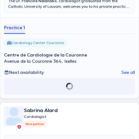
The Dr.
Francine Ndianabo
, cardiologist graduated from the
Catholic University of Louvain, welcomes you to his private practice
in the crown for any type of general cardiology consultation. She
makes cardiology consultations for adults and children over 7 years,
preventive cardiology and sports, as well as up to complete non-
Practice 1
interventional cardiological point, namely: electrocardiogram,
echocardiogram, stress test, pacemaker and defibrillator
monitoring, holter Holter rhythm and blood pressure. Content
Cardiology Center Couronne
translated by google translate
Centre de Cardiologie de la Couronne
Avenue de la Couronne 364, Ixelles
Next availability
See all
Sabrina Alard
Cardiologist
New partner