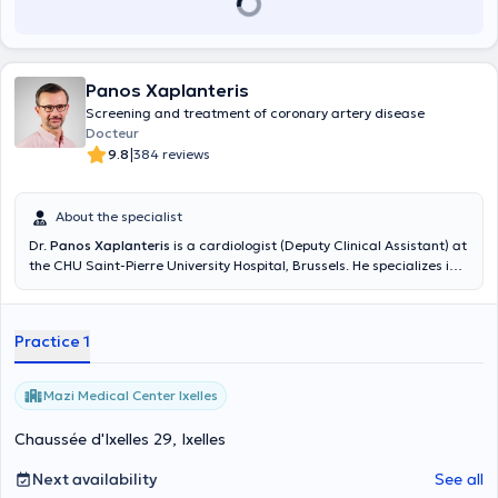
Panos Xaplanteris
Screening and treatment of coronary artery disease
Docteur
|
9.8
384 reviews
About the specialist
Dr.
Panos Xaplanteris
is a cardiologist (Deputy Clinical Assistant) at
the CHU Saint-Pierre University Hospital, Brussels. He specializes in
the detection and treatment of coronary artery disease, mainly by
coronary angioplasty with implantation of stents (coronary stents).
For your questions as well as making an appointment, do not
Practice 1
hesitate to contact the doctor by email panosxap@gmail. com or
directly on his mobile phone.
Mazi Medical Center Ixelles
Chaussée d'Ixelles 29, Ixelles
Next availability
See all