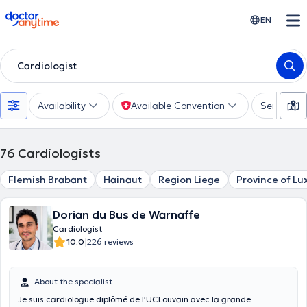
doctoranytime
EN
Cardiologist
Availability
Available Convention
Services
76
Cardiologists
Flemish Brabant
Hainaut
Region Liege
Province of L
Dorian du Bus de Warnaffe
Cardiologist
|
10.0
226 reviews
About the specialist
Je suis cardiologue diplômé de l’UCLouvain avec la grande