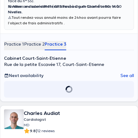
face du n° 55).
Nivelles
⚠️ Absence d’accès PMR (escaliers) à Court-Saint-Étienne et à
:
encoder dans le GPS Faubourg de Charleroi 80, 1400
Nivelles
Nivelles.
.
⚠️
Tout rendez-vous annulé moins de 24hoo avant pourra faire
l’object de frais administratifs .
Practice 1
Practice 2
Practice 3
Cabinet Court-Saint-Etienne
Rue de la petite Escavée 17, Court-Saint-Etienne
Next availability
See all
Charles Audiat
Cardiologist
MD
|
9.8
12 reviews