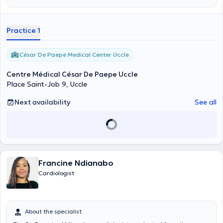
ambulatoire de la tension artérielle, pour une échocardiographie-
doppler, pour un soin de cardiologie générale, pour un ECG ou pour
un test d’épreuve d’effort.
Practice 1
César De Paepe Medical Center Uccle
Centre Médical César De Paepe Uccle
Place Saint-Job 9, Uccle
Next availability
See all
Francine Ndianabo
Cardiologist
About the specialist