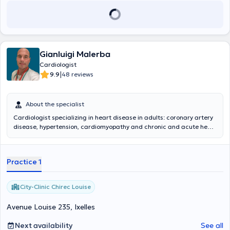
Gianluigi Malerba
Cardiologist
|
9.9
48 reviews
About the specialist
Cardiologist specializing in heart disease in adults: coronary artery
disease, hypertension, cardiomyopathy and chronic and acute heart
failure, arrhythmias, valvular disease. Certified expert in the field of
acute heart failure and intensive cardiac care (Second level Master,
University of Florence)
Practice 1
City-Clinic Chirec Louise
Avenue Louise 235, Ixelles
Next availability
See all