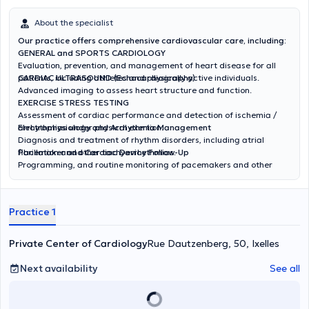
About the specialist
Our practice offers comprehensive cardiovascular care, including:
GENERAL and SPORTS CARDIOLOGY
Evaluation, prevention, and management of heart disease for all
patients, including athletes and physically active individuals.
CARDIAC ULTRASOUND (Echocardiography)
Advanced imaging to assess heart structure and function.
EXERCISE STRESS TESTING
Assessment of cardiac performance and detection of ischemia /
arrhythmias under physical exertion.
Electrophysiology and Arrhythmia Management
Diagnosis and treatment of rhythm disorders, including atrial
fibrillation and other tachyarrhythmias.
Pacemaker and Cardiac Device Follow-Up
Programming, and routine monitoring of pacemakers and other
implanted cardiac devices.
Practice 1
Private Center of Cardiology
Rue Dautzenberg, 50, Ixelles
Next availability
See all