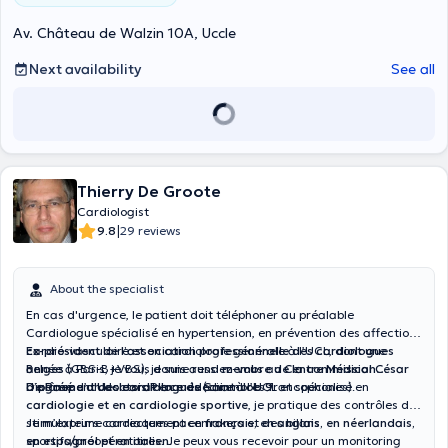
Av. Château de Walzin 10A, Uccle
Next availability
See all
Thierry De Groote
Cardiologist
|
9.8
29 reviews
About the specialist
En cas d'urgence, le patient doit téléphoner au préalable
Cardiologue spécialisé en hypertension, en prévention des affections
cardio-vasculaire et en cardiologie générale à l’UCL, dont une
Ex-président de l’association professionnelle des cardiologues
année à Paris, je vous donne rendez-vous au
Belges
(GBS-B+VBS), je suis aussi
membre de la commission
Centre Médical César
De Paepe d'Uccle
d’agrément des cardiologues
Diplômé d’un doctorat en médecine à l’UCL et spécialisé en
sis
Place de Saint-Job 9
(chambres francophones).
.
cardiologie et en cardiologie sportive
, je pratique des contrôles des
stimulateurs cardiaques pacemakers et des bilans
Je m’exprime correctement en
français, en anglais, en néerlandais,
sportifs/préopératoires. Je peux vous recevoir pour un monitoring
en espagnol et en italien
.