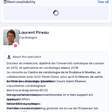
Next availability
See all
Laurent Pireau
Cardiologist
About the specialist
Docteur en médecine, diplômé de l’Université catholique de Louvain
en 2012, et spécialiste en cardiologie depuis 2018.
Je consulte au
Centre de cardiologie de la Dodaine à Nivelles
, en
collaboration avec le Dr Pavel Oana, ainsi qu’à la
Maison de santé
de Thiméon
Activité de cardiologie générale :
,
Gosselies
,
Viesville
et
Court-Saint-Étienne
.
consultation cardiologique
électrocardiogramme (ECG)
échographie cardiaque
Les consultations sont
conventionnées
et le
tiers payant
est
épreuve d’effort
appliqué.
Holter ECG du rythme
Informations pratiques :
contrôle de pacemaker
Thiméon
: accès et parking gratuits via la rue de l’Empereur (en