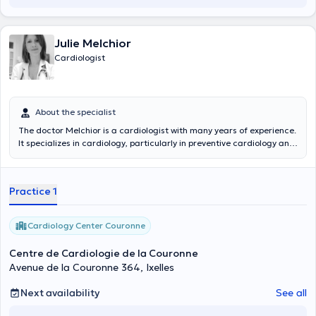
Julie Melchior
Cardiologist
About the specialist
The doctor Melchior is a cardiologist with many years of experience.
It specializes in cardiology, particularly in preventive cardiology and
sports as well as the design complete non interventional cardiology
points. She welcomes you to his private practice in the crown for any
type of general cardiology consultation. She makes cardiology
Practice 1
consultations for adults and children over 7 years, preventive
cardiology and sports, as well as up to complete non-interventional
cardiological point, namely: electrocardiogram, echocardiogram,
Cardiology Center Couronne
stress test, pacemaker and defibrillator monitoring, holter Holter
rhythm and blood pressure. How does not hesitate to make an
Centre de Cardiologie de la Couronne
appointment now! Content translated by google translate
Avenue de la Couronne 364, Ixelles
Next availability
See all