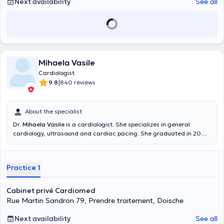
Next availability
See all
Mihaela Vasile
Cardiologist
|
9.8
840 reviews
About the specialist
Dr.
Mihaela Vasile
is a cardiologist. She specializes in general
cardiology, ultrasound and cardiac pacing. She graduated in 2003
in general medicine and is specialized in general cardiology since
2014. Dr. Vasile has participated in numerous conferences and is a
member of the EHRA association. Do not hesitate to make an
Practice 1
appointment with her!
Cabinet privé Cardiomed
Rue Martin Sandron 79, Prendre traitement, Doische
Next availability
See all