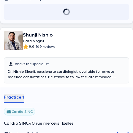
Shunji Nishio
Cardiologist
|
9.9
169 reviews
About the specialist
Dr. Nishio Shunji, passionate cardiologist, available for private
practice consultations. He strives to follow the latest medical
advances to provide the best care to his patients. He uses the latest
diagnostic technologies to ensure precise monitoring of your heart
health and is committed to supporting you throughout your care
Practice 1
journey by offering you solutions adapted to your situation. Make an
appointment now for a consultation with Dr. Nishio and let's work
together to better understand and protect your heart.
Cardio SINC
Cardio SINC
40 rue mercelis, Ixelles