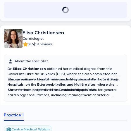
Elisa Christiansen
Cardiologist
|
9.6
19 reviews
About the specialist
Dr
Elisa Christiansen
obtained her medical degree from the
Université Libre de Bruxelles (ULB), where she also completed her
specialization in internal medicine and subsequently in cardiology.
She currently works within the
cardiology department of Iris Sud
Hospitals, on the Etterbeek-Ixelles and Molière sites
, where she
cares for both hospitalized and ambulatory patients.
She welcomes patients at the
Centre Médical Walzin
for general
cardiology consultations, including: management of arterial
hypertension, heart failure, coronary artery disease, cardiac rhythm
disorders, pre-operative cardiac assessments, sports cardiology
evaluations, cardiovascular prevention.
Practice 1
Centre Médical Walzin