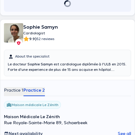
Sophie Samyn
Cardiologist
|
9.9
62 reviews
About the specialist
Le docteur
Sophie Samyn
est cardiologue diplômée à l'ULB en 2015.
Forte d'une experience de plus de 15 ans acquise en hôpital
universitaire, elle vous propose des consultations de cardiologie
pour les adultes à partir de 16 ans. Le centre médical dispose du
matériel pour la réalisation d'électrocardiogramme, d'échographie
Practice 1
Practice 2
cardiaque et de test à l'effort. Le docteur est conventionée.
Maison médicale Le Zénith
Maison Médicale Le Zénith
Rue Royale-Sainte-Marie 89, Schaerbeek
Next availability
See all