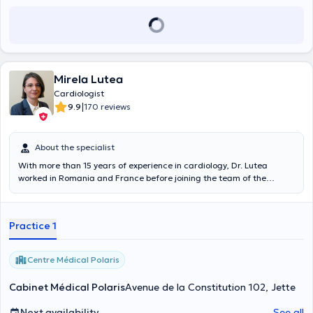
Mirela Lutea
Cardiologist
|
9.9
170 reviews
About the specialist
With more than 15 years of experience in cardiology, Dr. Lutea
worked in Romania and France before joining the team of the
Cardiology Clinic of the Brugmann University Hospital in Brussels in
June 2014. She has been Assistant Chief of Clinic there since March
2019.
Practice 1
Centre Médical Polaris
Cabinet Médical Polaris
Avenue de la Constitution 102, Jette
Next availability
See all