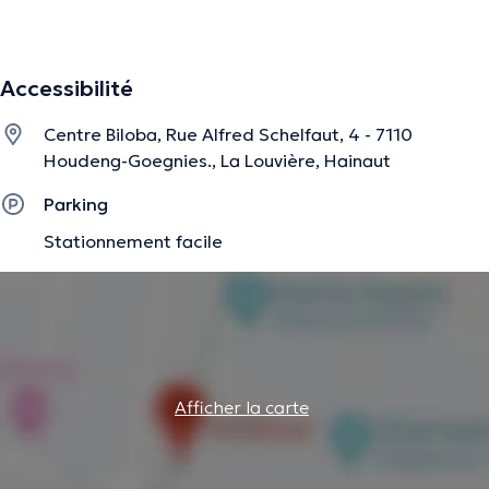
difficultés rencontrées professionnellement. J'interviens
également dans le cadre de problèmes de gestion
émotionnelle, de stress et d’angoisse.
Accessibilité
Centre Biloba, Rue Alfred Schelfaut, 4 - 7110
La description a été éditée par l'équipe de Doctoranytime et se base sur des
Houdeng-Goegnies., La Louvière, Hainaut
informations vérifiées.
Parking
Stationnement facile
Afficher la carte