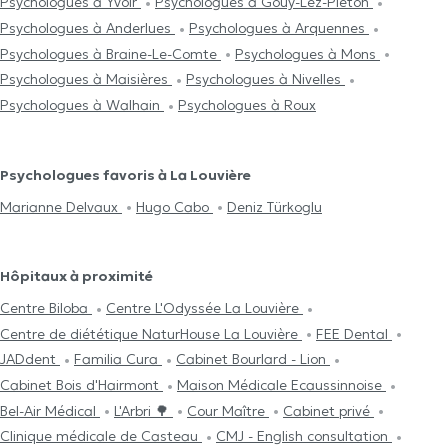
Psychologues à Yvoir
Psychologues à Gouy-Lez-Piéton
Psychologues à Anderlues
Psychologues à Arquennes
Psychologues à Braine-Le-Comte
Psychologues à Mons
Psychologues à Maisières
Psychologues à Nivelles
Psychologues à Walhain
Psychologues à Roux
Psychologues favoris à La Louvière
Marianne Delvaux
Hugo Cabo
Deniz Türkoglu
Hôpitaux à proximité
Centre Biloba
Centre L'Odyssée La Louvière
Centre de diététique NaturHouse La Louvière
FEE Dental
JADdent
Familia Cura
Cabinet Bourlard - Lion
Cabinet Bois d'Hairmont
Maison Médicale Ecaussinnoise
Bel-Air Médical
L'Arbri 🌳
Cour Maître
Cabinet privé
Clinique médicale de Casteau
CMJ - English consultation