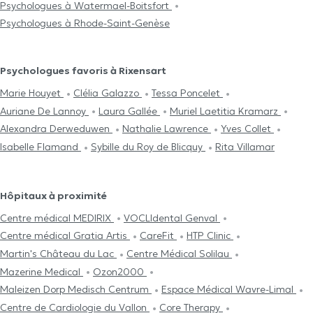
Psychologues à Watermael-Boitsfort
Psychologues à Rhode-Saint-Genèse
Psychologues favoris à Rixensart
Marie Houyet
Clélia Galazzo
Tessa Poncelet
Auriane De Lannoy
Laura Gallée
Muriel Laetitia Kramarz
Alexandra Derweduwen
Nathalie Lawrence
Yves Collet
Isabelle Flamand
Sybille du Roy de Blicquy
Rita Villamar
Hôpitaux à proximité
Centre médical MEDIRIX
VOCLIdental Genval
Centre médical Gratia Artis
CareFit
HTP Clinic
Martin's Château du Lac
Centre Médical Solilau
Mazerine Medical
Ozon2000
Maleizen Dorp Medisch Centrum
Espace Médical Wavre-Limal
Centre de Cardiologie du Vallon
Core Therapy