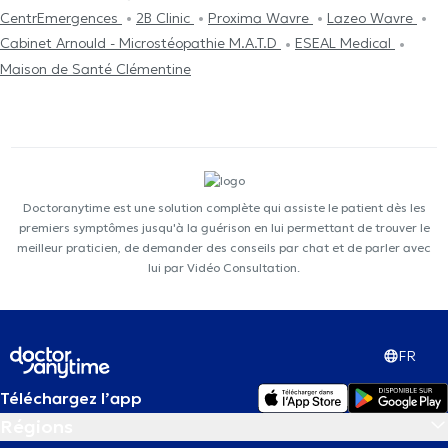
CentrEmergences
2B Clinic
Proxima Wavre
Lazeo Wavre
Cabinet Arnould - Microstéopathie M.A.T.D
ESEAL Medical
Maison de Santé Clémentine
Doctoranytime est une solution complète qui assiste le patient dès les
premiers symptômes jusqu'à la guérison en lui permettant de trouver le
meilleur praticien, de demander des conseils par chat et de parler avec
lui par Vidéo Consultation.
FR
Téléchargez l’app
Régions