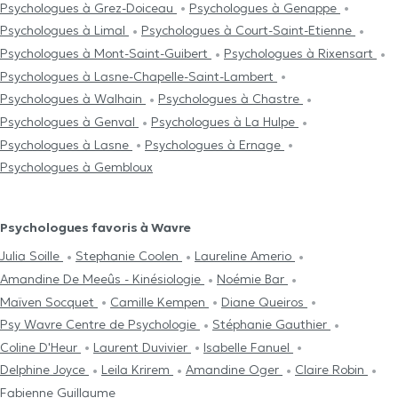
Psychologues à Grez-Doiceau
Psychologues à Genappe
Psychologues à Limal
Psychologues à Court-Saint-Etienne
Psychologues à Mont-Saint-Guibert
Psychologues à Rixensart
Psychologues à Lasne-Chapelle-Saint-Lambert
Psychologues à Walhain
Psychologues à Chastre
Psychologues à Genval
Psychologues à La Hulpe
Psychologues à Lasne
Psychologues à Ernage
Psychologues à Gembloux
Psychologues favoris à Wavre
Julia Soille
Stephanie Coolen
Laureline Amerio
Amandine De Meeûs - Kinésiologie
Noémie Bar
Maïven Socquet
Camille Kempen
Diane Queiros
Psy Wavre Centre de Psychologie
Stéphanie Gauthier
Coline D'Heur
Laurent Duvivier
Isabelle Fanuel
Delphine Joyce
Leila Krirem
Amandine Oger
Claire Robin
Fabienne Guillaume