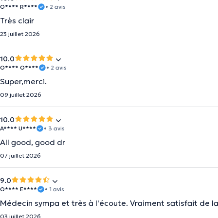
O**** R****
• 2 avis
Très clair
23 juillet 2026
10.0
O**** O****
• 2 avis
Super,merci.
09 juillet 2026
10.0
A**** U****
• 3 avis
All good, good dr
07 juillet 2026
9.0
O**** E****
• 1 avis
Médecin sympa et très à l'écoute. Vraiment satisfait de la
03 juillet 2026