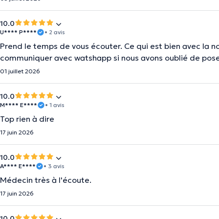
10.0
U**** P****
• 2 avis
Prend le temps de vous écouter. Ce qui est bien avec la n
communiquer avec watshapp si nous avons oublié de pose
01 juillet 2026
10.0
M**** E****
• 1 avis
Top rien à dire
17 juin 2026
10.0
A**** E****
• 3 avis
Médecin très à l'écoute.
17 juin 2026
10.0