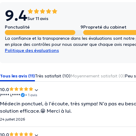
9.4
Sur 11 avis
Ponctualité
9
Propreté du cabinet
La confiance et la transparence dans les évaluations sont notre
en place des contrôles pour nous assurer que chaque avis respect
Politique des évaluations
Tous les avis (11)
Très satisfait (10)
Moyennement satisfait (0)
Peu s
10.0
I**** L****
• 1 avis
Médecin ponctuel, à l’écoute, très sympa! N’a pas eu bes
solution efficace.😁 Merci à lui.
24 juillet 2026
10.0