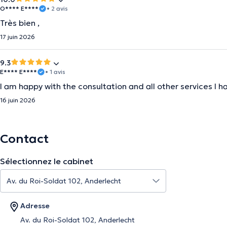
O**** E****
• 2 avis
Très bien ,
17 juin 2026
9.3
E**** E****
• 1 avis
I am happy with the consultation and all other services I h
16 juin 2026
Contact
Sélectionnez le cabinet
Adresse
Av. du Roi-Soldat 102, Anderlecht