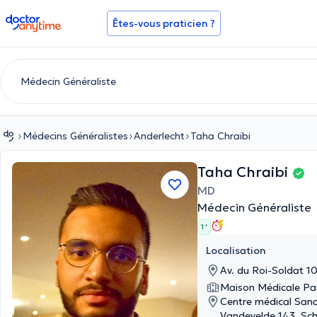
doctoranytime
Êtes-vous praticien ?
Médecins Généralistes
Anderlecht
Taha Chraibi
Taha Chraibi
MD
Médecin Généraliste
1 '
Localisation
Av. du Roi-Soldat 10
Maison Médicale Par
Centre médical Sana
Vandevelde 143, Sc