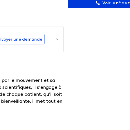
Voir le n° de
nvoyer une demande
é par le mouvement et sa
 scientifiques, il s’engage à
e chaque patient, qu’il soit
bienveillante, il met tout en
le et chaleureuse.
nformations vérifiées.