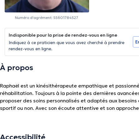
Numéro d'agrément: 55601784527
Indisponible pour la prise de rendez-vous en ligne
E
Indiquez à ce praticien que vous avez cherché à prendre
rendez-vous en ligne.
À propos
Raphaël est un kinésithérapeute empathique et passionn
réhabilitation. Toujours à la pointe des dernières avancées
proposer des soins personnalisés et adaptés aux besoins d
sportif ou non. Avec son écoute attentive et son approche 
œuvre pour vous accompagner dans une ambiance agréab
Accessibilité
La description a été éditée par l'équipe de Doctoranytime et se base sur des i