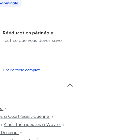
bdominale
Rééducation périnéale
Tout ce que vous devez savoir
Lire l'article complet
es
es à Court-Saint-Etienne
Kinésithérapeutes à Wavre
z-Doiceau