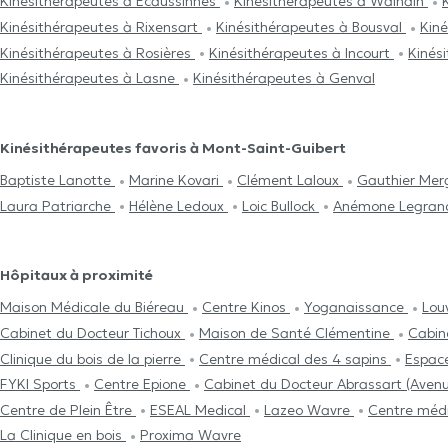
Kinésithérapeutes à Ecaussinnes
Kinésithérapeutes à Walhain
Kinésithérapeutes à Rixensart
Kinésithérapeutes à Bousval
Kin
Kinésithérapeutes à Rosières
Kinésithérapeutes à Incourt
Kinés
Kinésithérapeutes à Lasne
Kinésithérapeutes à Genval
Kinésithérapeutes favoris à Mont-Saint-Guibert
Baptiste Lanotte
Marine Kovari
Clément Laloux
Gauthier Me
Laura Patriarche
Hélène Ledoux
Loic Bullock
Anémone Legran
Hôpitaux à proximité
Maison Médicale du Biéreau
Centre Kinos
Yoganaissance
Lou
Cabinet du Docteur Tichoux
Maison de Santé Clémentine
Cabin
Clinique du bois de la pierre
Centre médical des 4 sapins
Espac
FYKI Sports
Centre Epione
Cabinet du Docteur Abrassart (Ave
Centre de Plein Être
ESEAL Medical
Lazeo Wavre
Centre médi
La Clinique en bois
Proxima Wavre