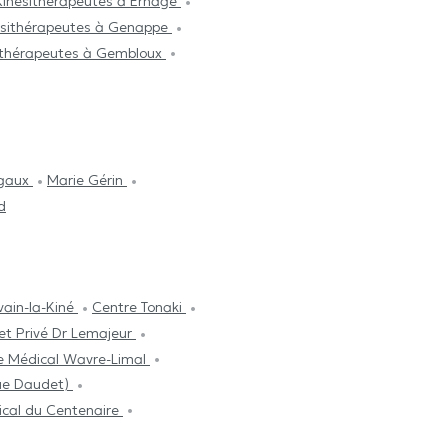
Kinésithérapeutes à Ernage
ésithérapeutes à Genappe
ithérapeutes à Gembloux
rgaux
Marie Gérin
d
vain-la-Kiné
Centre Tonaki
et Privé Dr Lemajeur
e Médical Wavre-Limal
nue Daudet)
cal du Centenaire