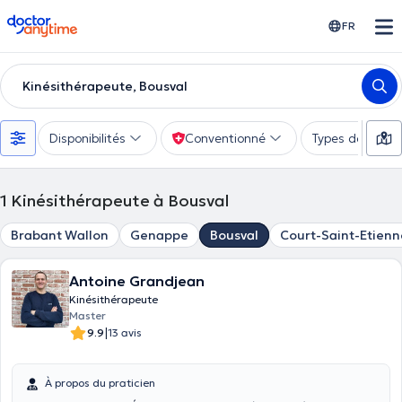
doctoranytime
FR
Kinésithérapeute, Bousval
Disponibilités
Conventionné
Types de consu
1
Kinésithérapeute à Bousval
Brabant Wallon
Genappe
Bousval
Court-Saint-Etienn
Antoine Grandjean
Kinésithérapeute
Master
|
9.9
13 avis
À propos du praticien