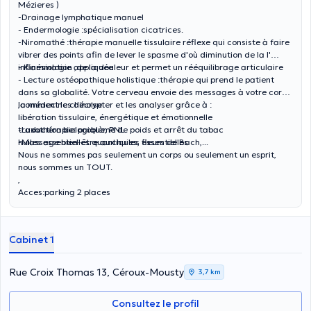
Mézieres )
-Drainage lymphatique manuel
- Endermologie :spécialisation cicatrices.
-Niromathé :thérapie manuelle tissulaire réflexe qui consiste à faire
vibrer des points afin de lever le spasme d'où diminution de la l'
inflammation ,de la douleur et permet un rééquilibrage articulaire
- Kinésiologie appliquée
- Lecture ostéopathique holistique :thérapie qui prend le patient
dans sa globalité. Votre cerveau envoie des messages à votre corps
,comment les décrypter et les analyser grâce à :
la médecine chinoise
libération tissulaire, énergétique et émotionnelle
traduction biologique, PNL
-Luxothérapie: problème de poids et arrêt du tabac
huiles essentielles quantiques, fleurs de Bach,...
-Massage bien-être aux huiles essentielles
Nous ne sommes pas seulement un corps ou seulement un esprit,
nous sommes un TOUT.
,
Acces:parking 2 places
Cabinet 1
Rue Croix Thomas 13, Céroux-Mousty
3,7 km
Consultez le profil