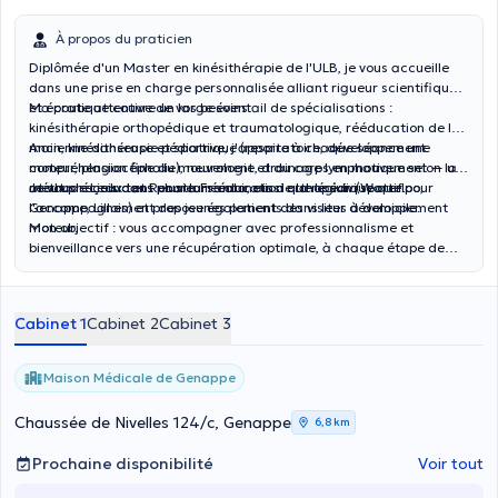
À propos du praticien
Diplômée d'un Master en kinésithérapie de l'ULB, je vous accueille
dans une prise en charge personnalisée alliant rigueur scientifique
et écoute attentive de vos besoins.
Ma pratique couvre un large éventail de spécialisations :
kinésithérapie orthopédique et traumatologique, rééducation de la
main, kinésithérapie pédiatrique (respiratoire, développement
Ancienne danseuse et sportive, j'apporte à chaque séance une
moteur, plagiocéphalie), neurologie, drainage lymphatique selon la
compréhension fine du mouvement et du corps en mouvement — un
méthode Leduc et Renata Franca, ainsi que le suivi sportif.
atout précieux tant pour la rééducation orthopédique que pour
Je vous reçois dans plusieurs cabinets de la région (Waterloo,
l'accompagnement des jeunes patients dans leur développement
Genappe, Lillois) et propose également des visites à domicile.
moteur.
Mon objectif : vous accompagner avec professionnalisme et
bienveillance vers une récupération optimale, à chaque étape de
votre parcours de soins.
Cabinet 1
Cabinet 2
Cabinet 3
Maison Médicale de Genappe
Chaussée de Nivelles 124/c, Genappe
6,8 km
Prochaine disponibilité
Voir tout