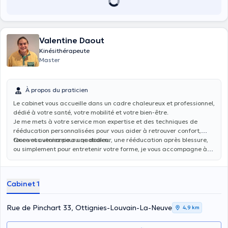
Valentine Daout
Kinésithérapeute
Master
À propos du praticien
Le cabinet vous accueille dans un cadre chaleureux et professionnel,
dédié à votre santé, votre mobilité et votre bien-être.
Je me mets à votre service mon expertise et des techniques de
rééducation personnalisées pour vous aider à retrouver confort,
force et autonomie au quotidien.
Que vous veniez pour une douleur, une rééducation après blessure,
ou simplement pour entretenir votre forme, je vous accompagne à
chaque étape de votre parcours de soin, avec une approche
humaine et à l’écoute de vos besoins.
Cabinet 1
Rue de Pinchart 33, Ottignies-Louvain-La-Neuve
4,9 km