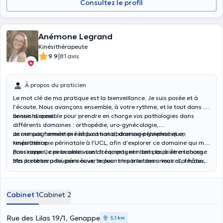
Consultez le profil
Anémone Legrand
Kinésithérapeute
|
9.9
81 avis
À propos du praticien
Le mot clé de ma pratique est la bienveillance. Je suis posée et à
l’écoute. Nous avançons ensemble, à votre rythme, et le tout dans la
bonne humeur.
Je suis disponible pour prendre en charge vos pathologies dans
différents domaines : orthopédie, uro-gynécologie,
accompagnement pré et post natal, drainage lymphatique,
Je me suis formée en rééducation abdomino-pelvienne et en
respiratoire.
kinésithérapie périnatale à l’UCL, afin d’explorer ce domaine qui me
passionne. Je peux ainsi vous accompagner dans la prise en charge
Pour rappel, ces troubles sont fréquents et n’ont pas à être tabous.
des troubles pelvi-périnéaux, incluant les troubles urinaires, fécaux,
Ma porte sera toujours ouverte pour en parler avec vous. J’ai hâte
gynécologiques, ainsi que les difficultés pouvant impacter la sphère
de vous rencontrer et de vous accompagner afin d’atteindre vos
intime, chez les femmes, les hommes et les enfants.
objectifs.
Cabinet 1
Cabinet 2
Rue des Lilas 19/1, Genappe
5,1 km