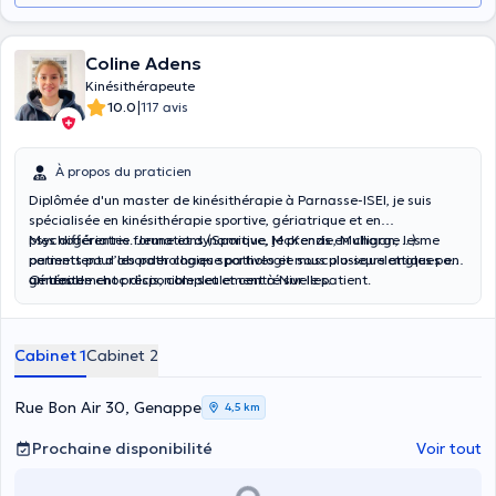
Coline Adens
Kinésithérapeute
|
10.0
117 avis
À propos du praticien
Diplômée d'un master de kinésithérapie à Parnasse-ISEI, je suis
spécialisée en kinésithérapie sportive, gériatrique et en
psychogériatrie. Jeune et dynamique, je prends en charge les
Mes différentes formations (Sportive, McKenzie, Mulligan, ...) me
patients pour les pathologies sportives et musculo-squelettiques en
permettent d’aborder chaque pathologie sous plusieurs angles pour
général.
un traitement précis, complet et centré sur le patient.
Ondes de choc disponible seulement à Nivelles.
Cabinet 1
Cabinet 2
Rue Bon Air 30, Genappe
4,5 km
Prochaine disponibilité
Voir tout