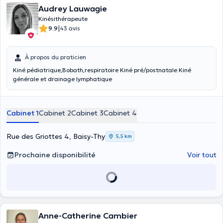
Audrey Lauwagie
Kinésithérapeute
|
9.9
43 avis
À propos du praticien
Kiné pédiatrique,Bobath,respiratoire Kiné pré/postnatale Kiné
générale et drainage lymphatique
Cabinet 1
Cabinet 2
Cabinet 3
Cabinet 4
Rue des Griottes 4, Baisy-Thy
5,5 km
Prochaine disponibilité
Voir tout
Anne-Catherine Cambier