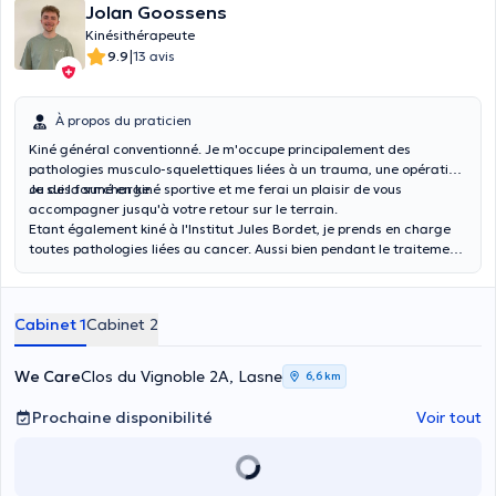
Jolan Goossens
Kinésithérapeute
|
9.9
13 avis
À propos du praticien
Kiné général conventionné. Je m'occupe principalement des
pathologies musculo-squelettiques liées à un trauma, une opération
ou de la surcharge.
Je suis formé en kiné sportive et me ferai un plaisir de vous
accompagner jusqu'à votre retour sur le terrain.
Etant également kiné à l'Institut Jules Bordet, je prends en charge
toutes pathologies liées au cancer. Aussi bien pendant le traitement
qu'après une opération.
Cabinet 1
Cabinet 2
We Care
Clos du Vignoble 2A, Lasne
6,6 km
Prochaine disponibilité
Voir tout