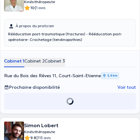
Kinésithérapeute
|
10
1 avis
À propos du praticien
Rééducation post-traumatique (fractures) - Rééducation post-
opératoire- Crochetage (tendinopathies)
Cabinet 1
Cabinet 2
Cabinet 3
Rue du Bois des Rêves 11, Court-Saint-Etienne
5,6 km
Prochaine disponibilité
Voir tout
Simon Lobert
Kinésithérapeute
|
9.8
113 avis