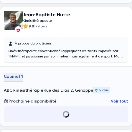
Jean-Baptiste Nutte
Kinésithérapeute
|
9.8
79 avis
À propos du praticien
Kinésithérapeute conventionné (appliquant les tarifs imposés par
l'INAMI) et passionné par son métier mais également de sport. Mon
objectif est de vous, sportifs et moins sportifs, aider, de vous
accompagner et de vous guider tout au long de votre parcours
thérapeutique, que ce soit pour une rééducation ou une
Cabinet 1
réathlétisation ou les 2.
ABC kinésithérapie
Rue des Lilas 2, Genappe
5,2 km
Prochaine disponibilité
Voir tout