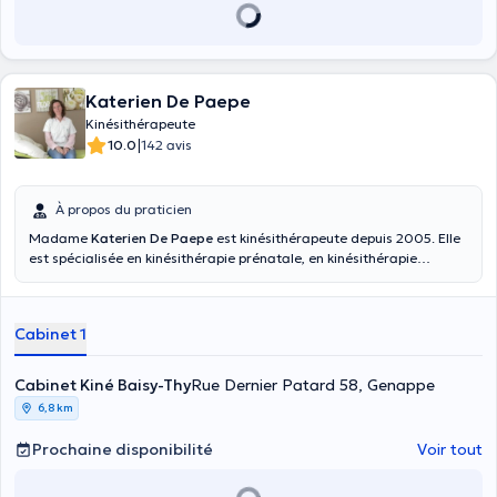
Katerien De Paepe
Kinésithérapeute
|
10.0
142 avis
À propos du praticien
Madame
Katerien De Paepe
est kinésithérapeute depuis 2005. Elle
est spécialisée en kinésithérapie prénatale, en kinésithérapie
postnatale ainsi qu'en rééducation périnéale après avoir obtenu son
certificat de kinésithérapie en périnéologie à l'UCL en 2008. Elle
vous reçoit à son cabinet situé à Genappe pour vos consultations.
Cabinet 1
N'hésitez plus et prenez rendez-vous !
Cabinet Kiné Baisy-Thy
Rue Dernier Patard 58, Genappe
6,8 km
Prochaine disponibilité
Voir tout