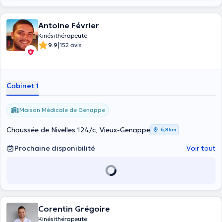
Antoine Février
Kinésithérapeute
|
9.9
152 avis
Cabinet 1
Maison Médicale de Genappe
Chaussée de Nivelles 124/c, Vieux-Genappe
6,8 km
Prochaine disponibilité
Voir tout
Corentin Grégoire
Kinésithérapeute