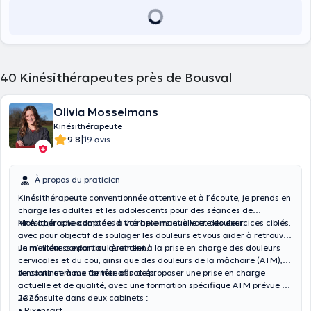
40
Kinésithérapeutes près de Bousval
Olivia Mosselmans
Kinésithérapeute
|
9.8
19 avis
À propos du praticien
Kinésithérapeute conventionnée attentive et à l’écoute, je prends en
charge les adultes et les adolescents pour des séances de
kinésithérapie adaptées à vos besoins et à votre douleur.
Mon approche combine la thérapie manuelle et des exercices ciblés,
avec pour objectif de soulager les douleurs et vous aider à retrouver
un meilleur confort au quotidien.
Je m’intéresse particulièrement à la prise en charge des douleurs
cervicales et du cou, ainsi que des douleurs de la mâchoire (ATM),
tensions et maux de tête associés.
Je continue à me former afin de proposer une prise en charge
actuelle et de qualité, avec une formation spécifique ATM prévue en
2026.
Je consulte dans deux cabinets :
• Rixensart