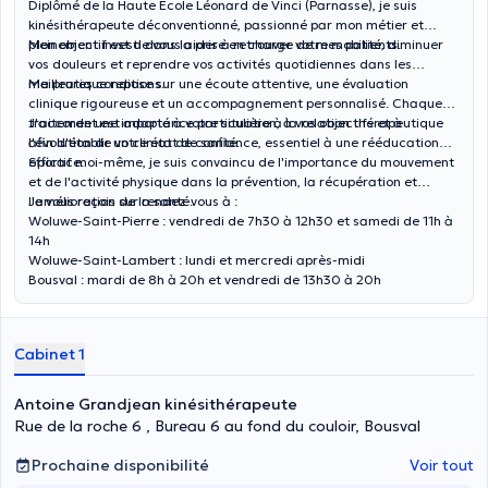
Diplômé de la Haute École Léonard de Vinci (Parnasse), je suis
kinésithérapeute déconventionné, passionné par mon métier et
pleinement investi dans la prise en charge de mes patients.
Mon objectif est de vous aider à retrouver votre mobilité, diminuer
vos douleurs et reprendre vos activités quotidiennes dans les
meilleures conditions.
Ma pratique repose sur une écoute attentive, une évaluation
clinique rigoureuse et un accompagnement personnalisé. Chaque
traitement est adapté à votre situation, à vos objectifs et à
J'accorde une importance particulière à la relation thérapeutique
l'évolution de votre état de santé.
afin d'établir un climat de confiance, essentiel à une rééducation
efficace.
Sportif moi-même, je suis convaincu de l'importance du mouvement
et de l'activité physique dans la prévention, la récupération et
l'amélioration de la santé.
Je vous reçois sur rendez-vous à :
Woluwe-Saint-Pierre : vendredi de 7h30 à 12h30 et samedi de 11h à
14h
Woluwe-Saint-Lambert : lundi et mercredi après-midi
Bousval : mardi de 8h à 20h et vendredi de 13h30 à 20h
Cabinet 1
Antoine Grandjean kinésithérapeute
Rue de la roche 6 , Bureau 6 au fond du couloir, Bousval
Prochaine disponibilité
Voir tout