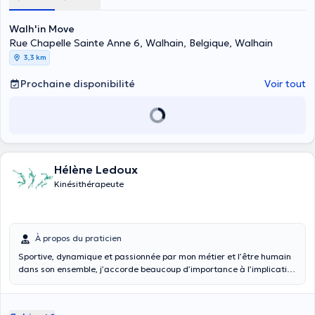
Walh'in Move
Rue Chapelle Sainte Anne 6, Walhain, Belgique, Walhain
3,3 km
Prochaine disponibilité
Voir tout
Hélène Ledoux
Kinésithérapeute
À propos du praticien
Sportive, dynamique et passionnée par mon métier et l’être humain
dans son ensemble, j’accorde beaucoup d’importance à l’implication
et au bien-être des patients dans leur traitement. Après avoir
effectué mon cursus de base, je me suis très vite spécialisée en
thérapie manuelle ainsi qu’en kinésithérapie du sport. Pour moi, il est