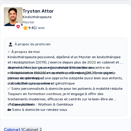
Trystan Attar
Kinésithérapeute
Master
|
9.8
2 avis
À propos du praticien
✨
À propos de moi
Kinésithérapeute passionné, diplômé d’un Master en kinésithérapie
et réadaptation (2019), j’exerce depuis plus de
2022
en cabinet et à
domicile. Mon parcours m’a conduit à travailler en
Je prends en charge une grande variété de besoins :
centre de
neuropédiatrie (2020)
✅ Rééducation musculo-squelettique (lombalgies, cervicalgies,
et en
maison de repos (2021)
, ce qui m’a
permis de développer une approche adaptée aussi bien aux enfants,
blessures sportives…)
aux adultes qu’aux seniors.
✅ Kinésithérapie sportive et gériatrique
✅ Soins personnalisés à domicile pour les patients à mobilité réduite
Toujours en
formation continue
, je m’engage à offrir des
traitements modernes, efficaces et centrés sur le bien-être de
chaque patient.
📍 Consultations : Walhain & Gembloux
🏡 Soins à domicile sur rendez-vous
Cabinet 1
Cabinet 2