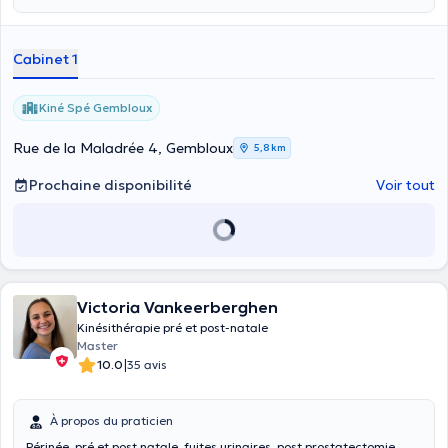
Cabinet 1
Kiné Spé Gembloux
Rue de la Maladrée 4, Gembloux
5,8 km
Prochaine disponibilité
Voir tout
Victoria Vankeerberghen
Kinésithérapie pré et post-natale
Master
|
10.0
35 avis
À propos du praticien
Périnée, pré et post natale, fuites urinaires, post prostatectomie,