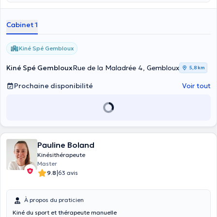
jeunes mamans après l’accouchement.
respectueux de vos besoins.
Cabinet 1
Kiné Spé Gembloux
Kiné Spé Gembloux
Rue de la Maladrée 4, Gembloux
5,8 km
Prochaine disponibilité
Voir tout
Pauline Boland
Kinésithérapeute
Master
|
9.8
63 avis
À propos du praticien
Kiné du sport et thérapeute manuelle