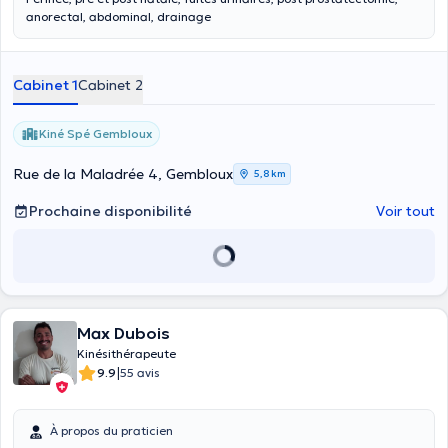
anorectal, abdominal, drainage
Cabinet 1
Cabinet 2
Kiné Spé Gembloux
Rue de la Maladrée 4, Gembloux
5,8 km
Prochaine disponibilité
Voir tout
Max Dubois
Kinésithérapeute
|
9.9
55 avis
À propos du praticien