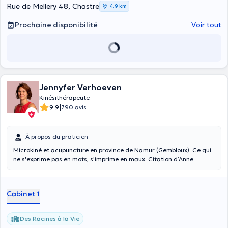
Rue de Mellery 48, Chastre
4,9 km
Prochaine disponibilité
Voir tout
Jennyfer Verhoeven
Kinésithérapeute
|
9.9
790 avis
À propos du praticien
Microkiné et acupuncture en province de Namur (Gembloux). Ce qui
ne s'exprime pas en mots, s'imprime en maux. Citation d’Anne
Ancelin Shützenberger. Notre corps est la base matérielle qui nous
permet de vivre, de communiquer, de ressentir... Comme un disque
dur il va mémoriser notre vécu, conscient, inconscient... C’est notre
Cabinet 1
“mémoire cellulaire”, et notre outil de travail en microkinésithérapie.
Nous pouvons accumuler des informations, jusqu’à un certain point.
Mais, comme tout être vivant, nous avons tout en nous pour nous
Des Racines à la Vie
“auto-réguler”. Des racines... à la vie !