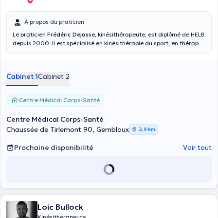
À propos du praticien
Le praticien
Frédéric Dejasse
, kinésithérapeute, est diplômé de HELB
depuis 2000. Il est spécialisé en kinésithérapie du sport, en thérapie
manuelle (PT-OMT) et en orthopédie. Il vous accueille au Centre
Médical Corps-Santé à Gembloux (chaussée de Tirlemont 90), à
Thera-kine Mellet (rue de Fleurus 15). Avant de vous rendre à son
Cabinet 1
Cabinet 2
cabinet privé, joignez-le svp au +32 81600900 pour fixer un rendez-
vous avec lui ou cliquez directement sur le bouton « prenez un
rendez-vous » directement accessible en bas et en haut de son profil
Centre Médical Corps-Santé
Doctoranytime. Ponctuel et rigoureux au travail, il ne cesse de
réactualiser ses connaissances en suivant des formations malgré
Centre Médical Corps-Santé
ses nombreuses années d’expériences professionnelles.
Chaussée de Tirlemont 90, Gembloux
2,9 km
Prochaine disponibilité
Voir tout
Loic Bullock
Kinésithérapeute