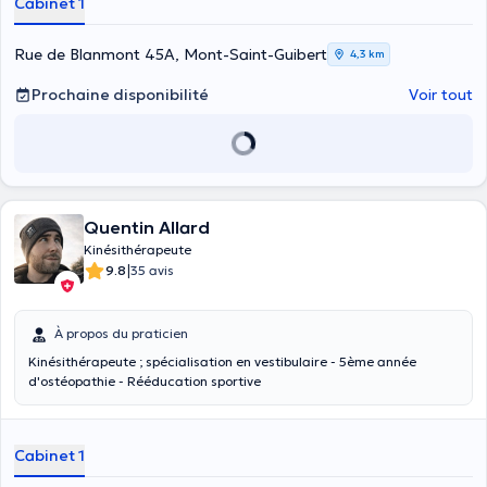
Cabinet 1
essentiel d’apporter une prise en charge adaptée et individualisée à
chacun, en fonction de vos objectifs et de votre niveau de
performance, que vous soyez sportif de haut niveau comme sportif
Rue de Blanmont 45A, Mont-Saint-Guibert
4,3 km
occasionnel ou voulant le devenir.
Prochaine disponibilité
Voir tout
Quentin Allard
Kinésithérapeute
|
9.8
35 avis
À propos du praticien
Kinésithérapeute ; spécialisation en vestibulaire - 5ème année
d'ostéopathie - Rééducation sportive
Cabinet 1