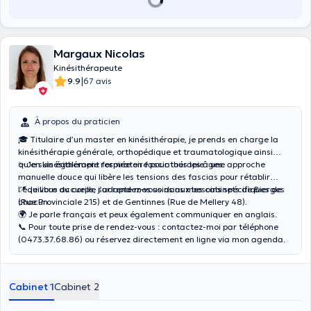
Margaux Nicolas
Kinésithérapeute
|
9.9
67 avis
À propos du praticien
🎓 Titulaire d’un master en kinésithérapie, je prends en charge la
kinésithérapie générale, orthopédique et traumatologique ainsi
qu’en kinésithérapie respiratoire pour tous les âges.
✨ Je suis également formée en fasciathérapie : une approche
manuelle douce qui libère les tensions des fascias pour rétablir
l’équilibre du corps, j’adapte mes soins aux besoins spécifiques de
📍 Je vous accueille sur rendez-vous dans mes cabinets de Bierges
chacun.
(Rue Provinciale 215) et de Gentinnes (Rue de Mellery 48).
🌍 Je parle français et peux également communiquer en anglais.
📞 Pour toute prise de rendez-vous : contactez-moi par téléphone
(0473.37.68.86) ou réservez directement en ligne via mon agenda.
Cabinet 1
Cabinet 2