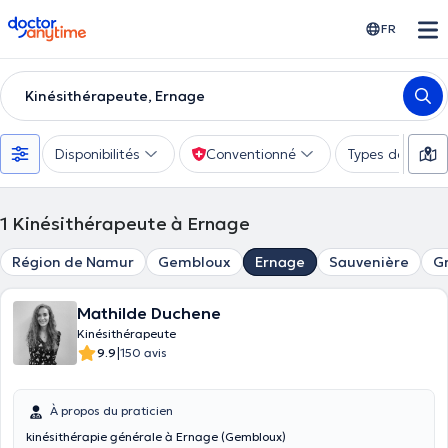
doctoranytime
FR
Kinésithérapeute, Ernage
Disponibilités
Conventionné
Types de consu
1
Kinésithérapeute à Ernage
Région de Namur
Gembloux
Ernage
Sauvenière
G
Mathilde Duchene
Kinésithérapeute
|
9.9
150 avis
À propos du praticien
kinésithérapie générale à Ernage (Gembloux)