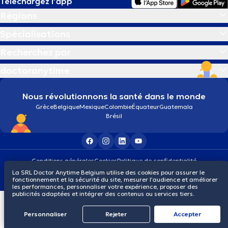
Téléchargez l’app
Régions
Spécialisations
Recherchez par
doctoranytime
Nous révolutionnons la santé dans le monde
Grèce
Belgique
Mexique
Colombie
Équateur
Guatemala
Brésil
Conditions générales
Cookies
Politique de confidentialité
© 2026 doctoranytime
La SRL Doctor Anytime Belgium utilise des cookies pour assurer le
fonctionnement et la sécurité du site, mesurer l’audience et améliorer
les performances, personnaliser votre expérience, proposer des
publicités adaptées et intégrer des contenus ou services tiers.
Personnaliser
Rejeter
Αccepter