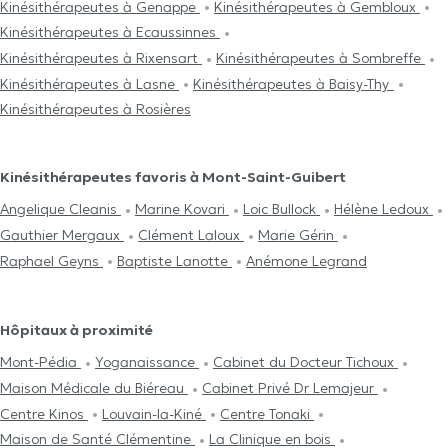
Kinésithérapeutes à Genappe
Kinésithérapeutes à Gembloux
Kinésithérapeutes à Ecaussinnes
Kinésithérapeutes à Rixensart
Kinésithérapeutes à Sombreffe
Kinésithérapeutes à Lasne
Kinésithérapeutes à Baisy-Thy
Kinésithérapeutes à Rosières
Kinésithérapeutes favoris à Mont-Saint-Guibert
Angelique Cleanis
Marine Kovari
Loic Bullock
Hélène Ledoux
Gauthier Mergaux
Clément Laloux
Marie Gérin
Raphael Geyns
Baptiste Lanotte
Anémone Legrand
Hôpitaux à proximité
Mont-Pédia
Yoganaissance
Cabinet du Docteur Tichoux
Maison Médicale du Biéreau
Cabinet Privé Dr Lemajeur
Centre Kinos
Louvain-la-Kiné
Centre Tonaki
Maison de Santé Clémentine
La Clinique en bois