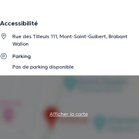
La description a été éditée par l'équipe de Doctoranytime et se base sur des
Accessibilité
informations vérifiées.
Rue des Tilleuls 111, Mont-Saint-Guibert, Brabant
Wallon
Parking
Pas de parking disponible
Afficher la carte