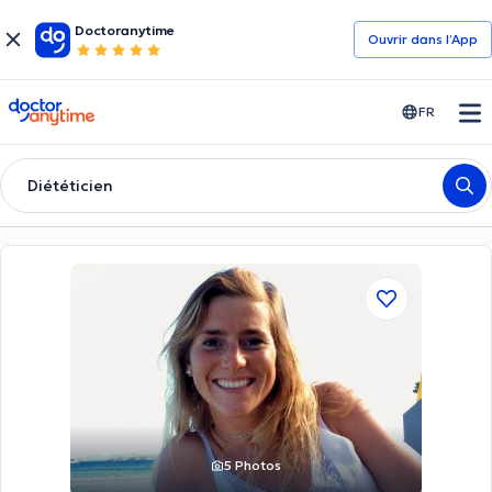
Doctoranytime
Ouvrir dans l’App
doctoranytime
FR
Diététicien
5 Photos