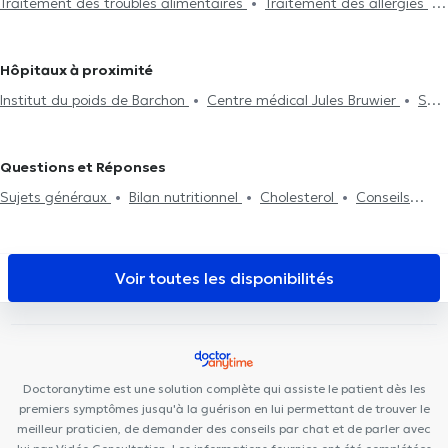
Traitement des troubles alimentaires
Traitement des allergies
nutritionnel
Analyse de la composition du corps
Anémie
Traitement du diabète
Traitement de l'hypertension
Conseils diététiques
Diététique du sport
Hôpitaux à proximité
Institut du poids de Barchon
Centre médical Jules Bruwier
SDT
Recovery
Centre Brunel - Daix
Clinique Perfect Smile
Kin&Perform Fléron
Centre Médical l'Écoute
Collectif Médical
Questions et Réponses
SANTÉ
Kin&Perform Chênée
Cabinet Bronckart
Sujets généraux
Bilan nutritionnel
Cholesterol
Conseils
diététiques
Traitement du diabète
Suivi de grossesse
Analyse de la composition du corps
Perte de poids
Problème
digestif
Traitement reflux gastrique
Traitement des troubles
Voir toutes les disponibilités
alimentaires
Traitement de Parkinson
Hypnose médicale
Nutrition
Anémie
Doctoranytime est une solution complète qui assiste le patient dès les
premiers symptômes jusqu'à la guérison en lui permettant de trouver le
meilleur praticien, de demander des conseils par chat et de parler avec