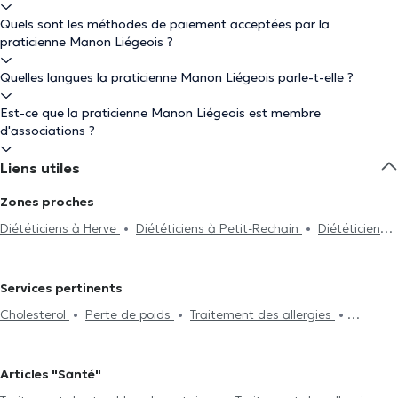
Quels sont les méthodes de paiement acceptées par la
praticienne Manon Liégeois ?
Quelles langues la praticienne Manon Liégeois parle-t-elle ?
Est-ce que la praticienne Manon Liégeois est membre
d'associations ?
Liens utiles
Zones proches
Diététiciens à Herve
Diététiciens à Petit-Rechain
Diététiciens à
Charleroi
Diététiciens à Angleur
Diététiciens à Heusy
Diététiciens à Pepinster
Diététiciens à Sprimont
Diététiciens à
Services pertinents
Liège
Diététiciens à Juprelle
Cholesterol
Perte de poids
Traitement des allergies
Traitement des troubles alimentaires
Maladies rénales
Problème digestif
Végétarisme
Suivi de grossesse
Articles "Santé"
Traitement du diabète
Traitement de l'hypertension
Bilan