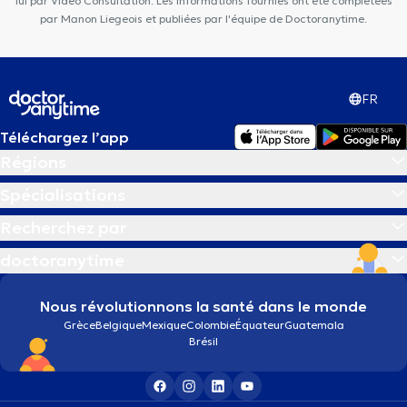
lui par Vidéo Consultation. Les informations fournies ont été complétées
par Manon Liegeois et publiées par l'équipe de Doctoranytime.
FR
Téléchargez l’app
Régions
Spécialisations
Recherchez par
doctoranytime
Nous révolutionnons la santé dans le monde
Grèce
Belgique
Mexique
Colombie
Équateur
Guatemala
Brésil