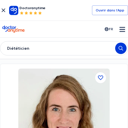
Doctoranytime
Ouvrir dans l’App
doctoranytime
FR
Diététicien