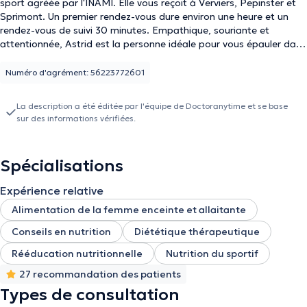
sport agréée par l'INAMI. Elle vous reçoit à Verviers, Pepinster et
Sprimont. Un premier rendez-vous dure environ une heure et un
rendez-vous de suivi 30 minutes. Empathique, souriante et
attentionnée, Astrid est la personne idéale pour vous épauler dans
vos objectifs à travers un accompagnement spécifique respectant
vos singularités.
Numéro d'agrément: 56223772601
La description a été éditée par l'équipe de Doctoranytime et se base
sur des informations vérifiées.
Spécialisations
Expérience relative
Alimentation de la femme enceinte et allaitante
Conseils en nutrition
Diététique thérapeutique
Rééducation nutritionnelle
Nutrition du sportif
27 recommandation des patients
Types de consultation