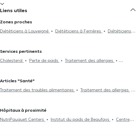
Liens utiles
Zones proches
Diététiciens à Louveigné
Diététiciens à Ferrières
Diététiciens à
Angleur
Diététiciens à Liège
Diététiciens à Heusy
Services pertinents
Cholesterol
Perte de poids
Traitement des allergies
Traitement des troubles alimentaires
Maladies rénales
Problème digestif
Végétarisme
Suivi de grossesse
Articles "Santé"
Traitement du diabète
Traitement de l'hypertension
Bilan
Traitement des troubles alimentaires
Traitement des allergies
nutritionnel
Analyse de la composition du corps
Anémie
Traitement du diabète
Traitement de l'hypertension
Conseils diététiques
Diététique du sport
Hôpitaux à proximité
NutriPauquet Centers
Institut du poids de Beaufays
Centre
Médical Nève
Collectif Médical SANTÉ
HexaClinic
FUNMEDDEV Durbuy
Kin&Perform Fléron
Centre Médical