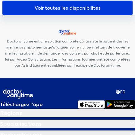
l'Écoute
Kin&Perform Chênée
Centre Médical des Docteurs
Voir toutes les disponibilités
Stetenfeld et Salvaggio
Remacle Neurochirurgie
Centre
Médica +
Cabinet des Fossés
Cabinet médical des Docteurs
Didier et Richelle
PRANAclinic
Psy Pluriel Liège
D7 Institut
Place Théodore Gobert
Cabinet Bronckart
Centre Synapsis
Doctoranytime est une solution complète qui assiste le patient dès les
Liège
Clinique Perfect Smile
premiers symptômes jusqu'à la guérison en lui permettant de trouver le
meilleur praticien, de demander des conseils par chat et de parler avec
lui par Vidéo Consultation. Les informations fournies ont été complétées
par Astrid Laurent et publiées par l'équipe de Doctoranytime.
FR
Téléchargez l’app
Régions
Spécialisations
Recherchez par