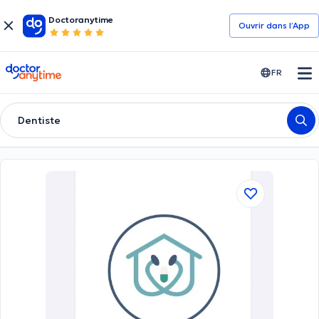
Doctoranytime
Ouvrir dans l’App
doctoranytime
FR
Dentiste