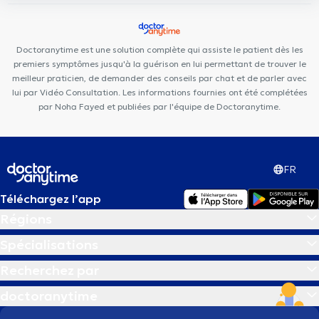
Center
Clinique Dentaire Vandervelde
CIRCAE - Sleep and
Lifestyle Medical Care
Centre Konkel
Médibois
Optima Care
Doctoranytime est une solution complète qui assiste le patient dès les
premiers symptômes jusqu'à la guérison en lui permettant de trouver le
meilleur praticien, de demander des conseils par chat et de parler avec
lui par Vidéo Consultation. Les informations fournies ont été complétées
par Noha Fayed et publiées par l'équipe de Doctoranytime.
FR
Téléchargez l’app
Régions
Spécialisations
Recherchez par
doctoranytime