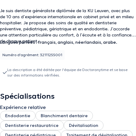
Je suis dentiste généraliste diplômée de la KU Leuven, avec plus
de 10 ans d’expérience internationale en cabinet privé et en milieu
hospitalier. Je propose des soins de qualité en dentisterie
préventive, pédiatrique, gériatrique et en endodontie. J’accorde
une attention particulière au confort, à l’écoute et à la confiance
de chaque patient.
Langues parlées : français, anglais, néerlandais, arabe.
Numéro d'agrément: 32111255001
La description a été éditée par l'équipe de Doctoranytime et se base
sur des informations vérifiées.
Spécialisations
Expérience relative
Endodontie
Blanchiment dentaire
Dentisterie restauratrice
Dévitalisation
Dentisterie pédiatrique
Traitement de dévitalisation