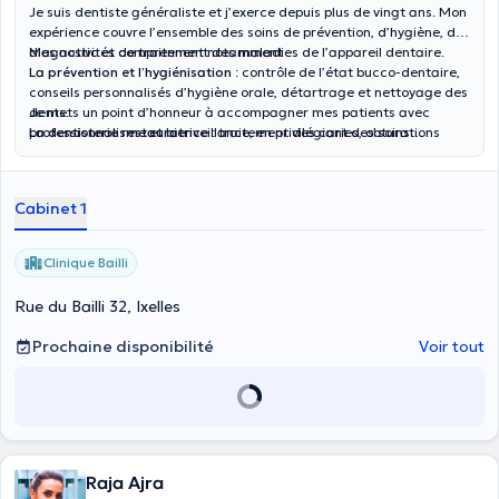
Je suis dentiste généraliste et j’exerce depuis plus de vingt ans. Mon
expérience couvre l’ensemble des soins de prévention, d’hygiène, de
diagnostic et de traitement des maladies de l’appareil dentaire.
Mes activités comprennent notamment :
La prévention et l’hygiénisation
: contrôle de l’état bucco-dentaire,
conseils personnalisés d’hygiène orale, détartrage et nettoyage des
dents.
Je mets un point d’honneur à accompagner mes patients avec
La dentisterie restauratrice
professionnalisme et bienveillance, en privilégiant des soins
: traitement des caries, obturations
esthétiques, reconstruction de dents ébréchées ou fracturées, soins
modernes, adaptés aux besoins individuels et respectueux de la
conservateurs visant à préserver la dent naturelle.
santé globale.
L’endodontie de base
: dévitalisations et traitements des canaux
Cabinet 1
radiculaires.
La chirurgie orale
: extractions dentaires simples et petites
interventions chirurgicales.
Clinique Bailli
La prothétique
: réalisation et pose de prothèses dentaires fixes ou
amovibles, couronnes et bridges, en veillant à rétablir à la fois la
Rue du Bailli 32, Ixelles
fonction et l’esthétique.
La physiothérapie du système stomatognathique
: confection de
Prochaine disponibilité
Voir tout
gouttières occlusales (notamment pour le bruxisme).
L’esthétique dentaire
: réalisation de gouttières de blanchiment
adaptées, facettes composites.
Raja Ajra