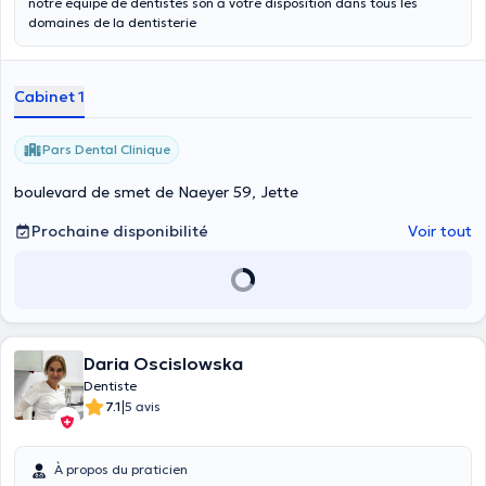
notre équipe de dentistes son a votre disposition dans tous les
domaines de la dentisterie
Cabinet 1
Pars Dental Clinique
boulevard de smet de Naeyer 59, Jette
Prochaine disponibilité
Voir tout
Daria Oscislowska
Dentiste
|
7.1
5 avis
À propos du praticien