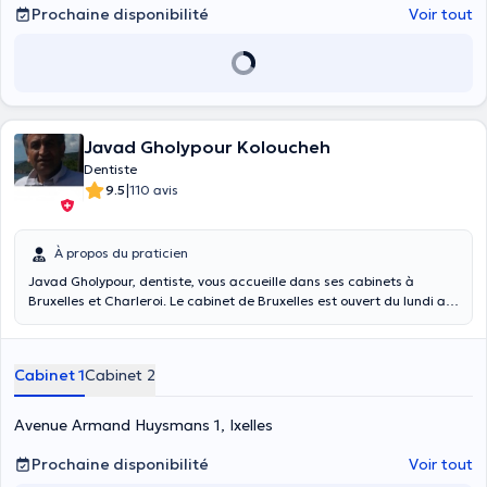
Prochaine disponibilité
Voir tout
Javad Gholypour Koloucheh
Dentiste
|
9.5
110 avis
À propos du praticien
Javad Gholypour, dentiste, vous accueille dans ses cabinets à
Bruxelles et Charleroi. Le cabinet de Bruxelles est ouvert du lundi au
samedi de 9h à 17h et celui de Charleroi est ouvert du lundi au
samedi de 10h à 17h. Nous aurons bientôt des hygiénistes dans
notre cabinet !
Cabinet 1
Cabinet 2
Avenue Armand Huysmans 1, Ixelles
Prochaine disponibilité
Voir tout