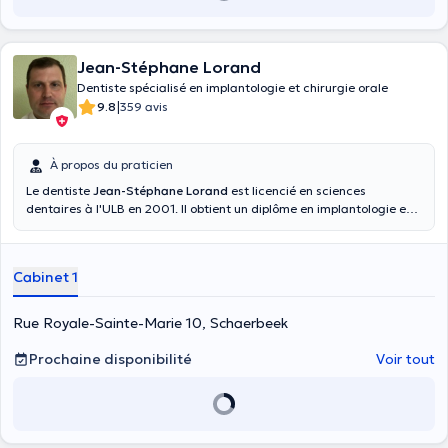
Jean-Stéphane Lorand
Dentiste spécialisé en implantologie et chirurgie orale
|
9.8
359 avis
À propos du praticien
Le dentiste
Jean-Stéphane Lorand
est licencié en sciences
dentaires à l'ULB en 2001. Il obtient un diplôme en implantologie et
chirurgie orale à l'ULG en 2005. À Bruxelles depuis plus de 10 ans, le
cabinet vous offre un service spécialisé dans tous les domaines de la
dentisterie. Le matériel est constamment renouvelé et à la pointe de
Cabinet 1
la technologie.
Rue Royale-Sainte-Marie 10, Schaerbeek
Prochaine disponibilité
Voir tout