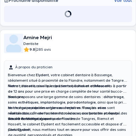
Prochaine disponibilité
Voir tout
Amine Mejri
Dentiste
|
9.8
285 avis
À propos du praticien
Bienvenue chez
Elydent
, votre cabinet dentaire à Bassenge,
idéalement situé à proximité de la Flandre, notamment de Tongres,
Riemst, Hasselt, ainsi que de Lommel, Lanaken et Maaseik.
Notre cabinet accueille les
patients adultes et adolescents à partir
de 12 ans
pour une prise en charge complète de leur santé bucco-
dentaire.
Nous proposons une large gamme de soins dentaires :
détartrage
,
soins esthétiques
,
implantologie
,
parodontologie
, ainsi que la prise
en charge rapide des
Notre équipe expérimentée vous reçoit en
urgences dentaires
. Tous les soins sont
français et en
réalisés dans un environnement moderne, confortable et équipé des
néerlandais
, afin de faciliter l’accès aux soins pour les patients
dernières technologies.
venant de Wallonie comme de Flandre.
Situé à Bassenge, à quelques minutes de Tongres, Riemst et
Hasselt, le cabinet Elydent est facilement accessible et dispose d’un
parking aisé.
Chez Elydent, nous mettons tout en œuvre pour vous offrir des soins
de qualité, personnalisés et durables.