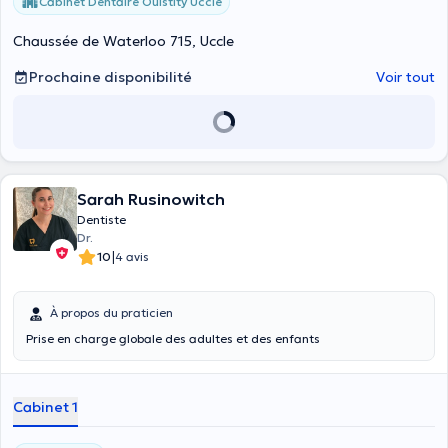
Cabinet Dentaire Ouistity Uccle
Chaussée de Waterloo 715, Uccle
Prochaine disponibilité
Voir tout
Sarah Rusinowitch
Dentiste
Dr.
|
10
4 avis
À propos du praticien
Prise en charge globale des adultes et des enfants
Cabinet 1