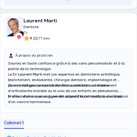
Laurent Marti
Dentiste
Dr.
|
9.2
271 avis
À propos du praticien
Souriez en toute confiance grâce à des soins personnalisés et à la
pointe de la technologie.
Le Dr
Laurent Marti
met son expertise en dentisterie esthétique,
blanchiment, endodontie, chirurgie dentaire, implantologie et
parodontologie au service de votre santé bucco-dentaire.
Que ce soit pour une prothèse fixe ou amovible, un traitement
d’orthodontie invisible ou le suivi de vos enfants en pédodontie,
profitez d’un accompagnement attentif et de résultats durables.
Prenez rendez-vous en ligne dès aujourd’hui et redécouvrez le plaisir
d’un sourire harmonieux.
Cabinet 1