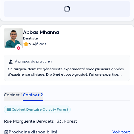
Abbas Mhanna
Dentiste
|
9.4
6 avis
À propos du praticien
Chirurgien-dentiste généraliste expérimenté avec plusieurs années
d'expérience clinique. Diplômé et post-gradué, j'ai une expertise
particulière en endodontie (traitements de canal) et en prothèse
fixe. Mon objectif est d'offrir des soins de haute qualité, précis et
personnalisés, en instaurant une relation de confiance avec le
Cabinet 1
Cabinet 2
patient.
Cabinet Dentaire Ouistity Forest
Rue Marguerite Bervoets 133, Forest
Prochaine disponibilité
Voir tout