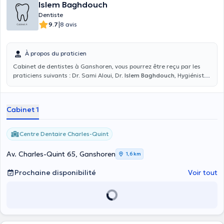
Islem Baghdouch
Dentiste
|
9.7
8 avis
À propos du praticien
Cabinet de dentistes à Ganshoren, vous pourrez être reçu par les
praticiens suivants : Dr. Sami Aloui, Dr.
Islem Baghdouch
, Hygiéniste
bucco-dentaire Berna et Dr. Hayat Kabel
Cabinet 1
Centre Dentaire Charles-Quint
Av. Charles-Quint 65, Ganshoren
1,6 km
Prochaine disponibilité
Voir tout