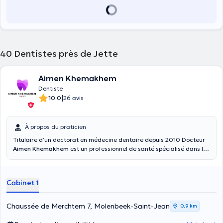
40
Dentistes près de Jette
Aimen Khemakhem
Dentiste
|
10.0
26 avis
À propos du praticien
Titulaire d’un doctorat en médecine dentaire depuis 2010 Docteur
Aimen Khemakhem
est un professionnel de santé spécialisé dans les
soins dentaires. Avec plus de 13 ans d’expériences à l’actif, Aimen
Khemakhem peut prendre en charge plusieurs types de
consultations. Il s’agit entre autres de la consultation pour
Cabinet 1
traitement de caries, le blanchiment dentaire, la pose de couronnes,
le détartrage, la dévitalisation de dent, etc. Durant son parcours
professionnel, le dentiste a eu à exercer dans plusieurs structures .
Chaussée de Merchtem 7, Molenbeek-Saint-Jean
0,9 km
Vous pouvez retrouver le dentiste Aimen Khemakhem dans la
Clinique Dentaire De Molenbeek Saint Jean. Il vous y réserve un