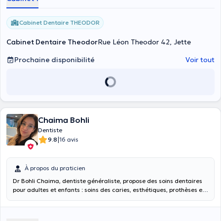
Autre avantage du Centre Dentaire, ils ont dans leurs locaux un
centre de radiologie performant. Une radiographie panoramique
qui permet de rapidement dépister les problèmes dentaires.
Cabinet Dentaire THEODOR
PAIEMENT UNIQUEMENT PAR BANCONTACT OU CASH
Cabinet Dentaire Theodor
Rue Léon Theodor 42, Jette
Prochaine disponibilité
Voir tout
Chaima Bohli
Dentiste
|
9.8
16 avis
À propos du praticien
Dr Bohli Chaima, dentiste généraliste, propose des soins dentaires
pour adultes et enfants : soins des caries, esthétiques, prothèses et
urgences. Soucieuse du confort de ses patients, elle offre une
approche douce et personnalisée.