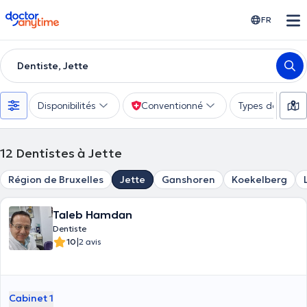
doctoranytime
FR
Dentiste, Jette
Disponibilités
Conventionné
Types de consu
12
Dentistes à Jette
Région de Bruxelles
Jette
Ganshoren
Koekelberg
Taleb Hamdan
Dentiste
|
10
2 avis
Cabinet 1