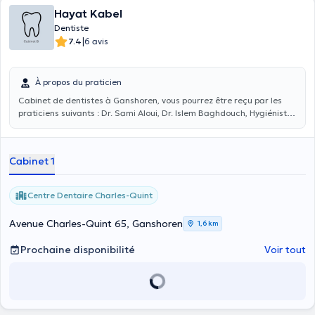
Hayat Kabel
Dentiste
|
7.4
6 avis
À propos du praticien
Cabinet de dentistes à Ganshoren, vous pourrez être reçu par les
praticiens suivants : Dr. Sami Aloui, Dr. Islem Baghdouch, Hygiéniste
bucco-dentaire Berna et Dr.
Hayat Kabel
.
Cabinet 1
Centre Dentaire Charles-Quint
Avenue Charles-Quint 65, Ganshoren
1,6 km
Prochaine disponibilité
Voir tout