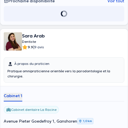
Prochaine disponibilité
Voir tout
accueil chaleureux et un soin des plus efficaces et qualitatifs qui
soient. Les rendez-vous avez ce dentiste sont conventionnés .
Sara Arab
Dentiste
|
9.9
9 avis
À propos du praticien
Pratique omnipraticienne orientée vers la parodontologie et la
chirurgie.
Cabinet 1
Cabinet dentaire La Racine
Avenue Pieter Goedefroy 1, Ganshoren
1,0 km