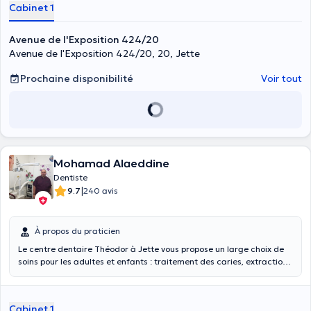
Cabinet 1
Avenue de l'Exposition 424/20
Avenue de l'Exposition 424/20, 20, Jette
Prochaine disponibilité
Voir tout
Mohamad Alaeddine
Dentiste
|
9.7
240 avis
À propos du praticien
Le centre dentaire Théodor à Jette vous propose un large choix de
soins pour les adultes et enfants : traitement des caries, extraction
de dents, détartrage , urgences dentaires..... .Ils réalisent
également des soins esthétiques comme la pose de couronnes ou de
bridges, prothèses : fixes et amovibles, blanchiment des dents etc.
Cabinet 1