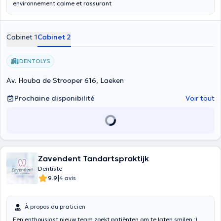
environnement calme et rassurant
Cabinet 1
Cabinet 2
DENTOLYS
Av. Houba de Strooper 616, Laeken
Prochaine disponibilité
Voir tout
Zavendent Tandartspraktijk
Dentiste
|
9.9
4 avis
À propos du praticien
Een enthousiast nieuw team zoekt patiënten om te laten smilen :)