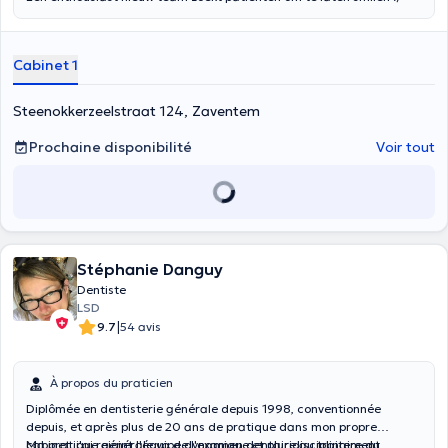
Cabinet 1
Steenokkerzeelstraat 124, Zaventem
Prochaine disponibilité
Voir tout
Stéphanie Danguy
Dentiste
LSD
|
9.7
54 avis
À propos du praticien
Diplômée en dentisterie générale depuis 1998, conventionnée
depuis, et après plus de 20 ans de pratique dans mon propre
cabinet, j'ai rejoint l'équipe dynamique et pluridisciplinaire du
Ma pratique générale va de l'examen dentaire au traitement