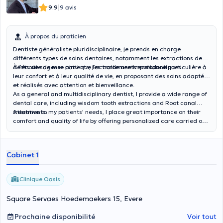
|
9.9
9 avis
À propos du praticien
Dentiste généraliste pluridisciplinaire, je prends en charge
différents types de soins dentaires, notamment les extractions de
dents de sagesse ainsi que les traitements endodontiques.
À l’écoute de mes patients, j’accorde une importance particulière à
leur confort et à leur qualité de vie, en proposant des soins adaptés
et réalisés avec attention et bienveillance.
--
As a general and multidisciplinary dentist, I provide a wide range of
dental care, including wisdom tooth extractions and Root canal
treatments.
Attentive to my patients' needs, I place great importance on their
comfort and quality of life by offering personalized care carried out
with care and compassion.
Cabinet 1
Clinique Oasis
Square Servaes Hoedemaekers 15, Evere
Prochaine disponibilité
Voir tout