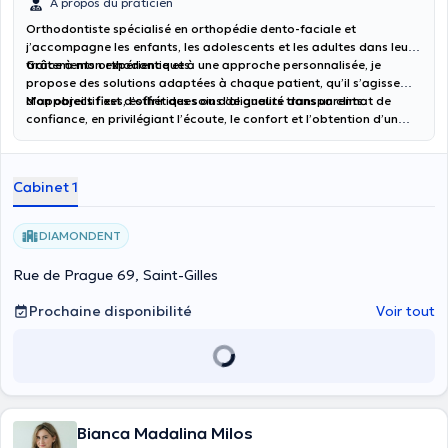
À propos du praticien
Orthodontiste spécialisé en orthopédie dento-faciale et
j’accompagne les enfants, les adolescents et les adultes dans leurs
traitements orthodontiques.
Grâce à mon expérience et à une approche personnalisée, je
propose des solutions adaptées à chaque patient, qu’il s’agisse
d’appareils fixes, esthétiques ou d’aligneurs transparents.
Mon objectif est d’offrir des soins de qualité dans un climat de
confiance, en privilégiant l’écoute, le confort et l’obtention d’un
sourire harmonieux et fonctionnel.
Cabinet 1
DIAMONDENT
Rue de Prague 69, Saint-Gilles
Prochaine disponibilité
Voir tout
Bianca Madalina Milos