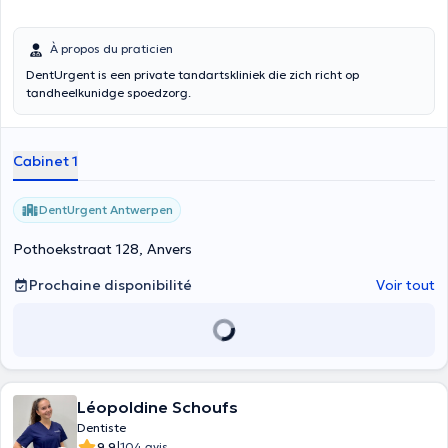
À propos du praticien
DentUrgent is een private tandartskliniek die zich richt op
tandheelkunidge spoedzorg.
Cabinet 1
DentUrgent Antwerpen
Pothoekstraat 128, Anvers
Prochaine disponibilité
Voir tout
Léopoldine Schoufs
Dentiste
|
9.9
104 avis