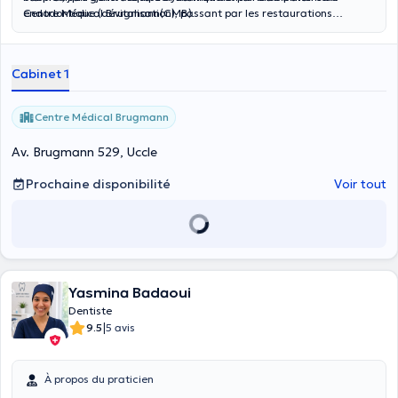
Centre Médical Brugmann(CMB).
endodontique (dévitalisation), passant par les restaurations
dentaires (y compris esthétiques) et prothétiques, ainsi que des
traitements parodontologiques de base...le tout dans une
atmosphère décontractée, bienveillante...et musicale ;)
Cabinet 1
Centre Médical Brugmann
Av. Brugmann 529, Uccle
Prochaine disponibilité
Voir tout
Yasmina Badaoui
Dentiste
|
9.5
5 avis
À propos du praticien