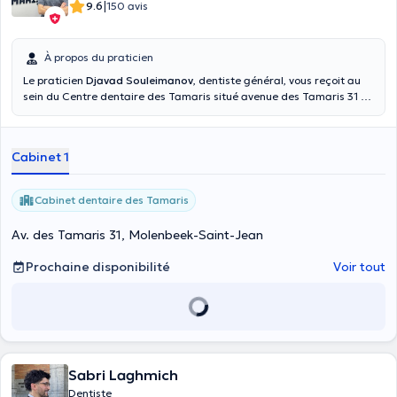
|
9.6
150 avis
À propos du praticien
Le praticien
Djavad Souleimanov
, dentiste général, vous reçoit au
sein du Centre dentaire des Tamaris situé avenue des Tamaris 31 à
Molenbeek-Saint-Jean. Vous pouvez le consulter pour des soins
dentaires généraux, des prothèses, facettes, couronnes ou bridges.
Il prend également les urgences dentairesVous êtes entre de bonnes
Cabinet 1
mains !
Cabinet dentaire des Tamaris
Av. des Tamaris 31, Molenbeek-Saint-Jean
Prochaine disponibilité
Voir tout
Sabri Laghmich
Dentiste