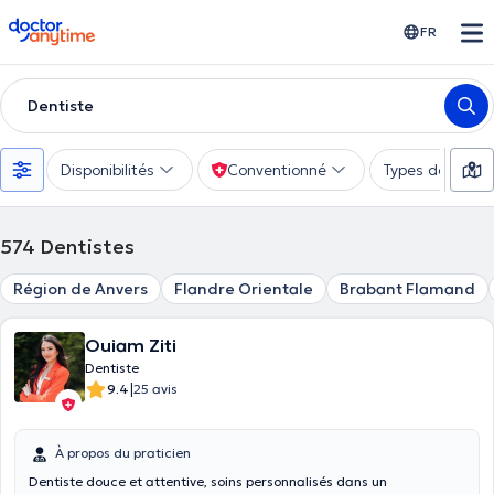
doctoranytime
FR
Dentiste
Disponibilités
Conventionné
Types de consu
574
Dentistes
Région de Anvers
Flandre Orientale
Brabant Flamand
Ouiam Ziti
Dentiste
|
9.4
25 avis
À propos du praticien
Dentiste douce et attentive, soins personnalisés dans un