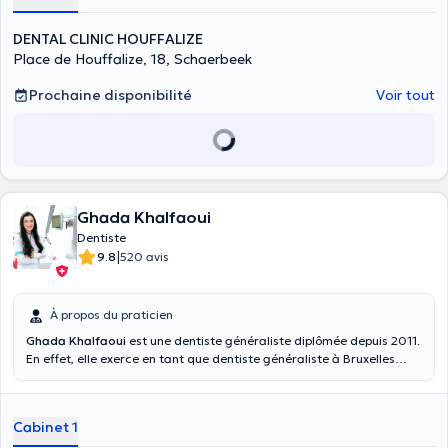
DENTAL CLINIC HOUFFALIZE
Place de Houffalize, 18, Schaerbeek
Prochaine disponibilité
Voir tout
Ghada Khalfaoui
Dentiste
|
9.8
520 avis
À propos du praticien
Ghada Khalfaoui
est une dentiste généraliste diplômée depuis 2011.
En effet, elle exerce en tant que dentiste généraliste à Bruxelles
depuis 2012. Elle a fait des recherches académiques sur le sujet des
prothèses partielles amovibles et la petite carie chez l'enfant.
Spécialisée dans la pédodontie, l’esthétique et l’omnipratique,
Cabinet 1
Ghada Khalfaoui a déjà satisfait de nombreux patients qui lui font