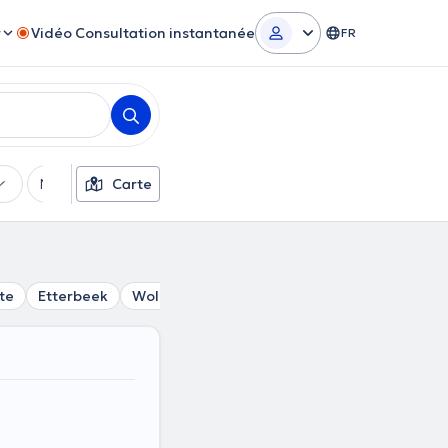
r
Vidéo Consultation instantanée
FR
Moyens de paiement
Carte
Filtres supplémentaires
te
Etterbeek
Woluwe-Saint-Pierre
Evere
Auderghe