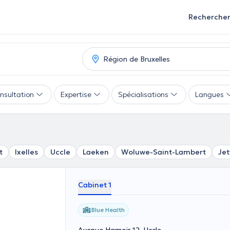
Recherche
nsultation
Expertise
Spécialisations
Langues
t
Ixelles
Uccle
Laeken
Woluwe-Saint-Lambert
Jet
Cabinet 1
Blue Health