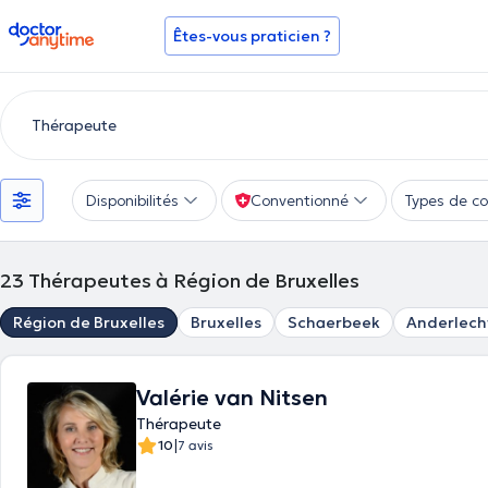
doctoranytime
Êtes-vous praticien ?
Disponibilités
Conventionné
Types de co
23
Thérapeutes à Région de Bruxelles
Région de Bruxelles
Bruxelles
Schaerbeek
Anderlech
Valérie van Nitsen
Thérapeute
|
10
7 avis