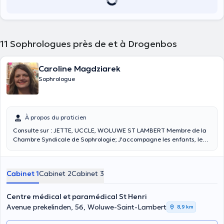
11
Sophrologues près de et à Drogenbos
Caroline Magdziarek
Sophrologue
À propos du praticien
Consulte sur : JETTE, UCCLE, WOLUWE ST LAMBERT Membre de la
Chambre Syndicale de Sophrologie; J'accompagne les enfants, les
adolescents et les adultes dans des problématiques de gestion du
stress, gestion des émotions, gestion de la douleur, traitement de
l'anxiété, Burn-out, troubles du Sommeil, troubles de la
Cabinet 1
Cabinet 2
Cabinet 3
concentration. J'accompagne également les personnes désireuses
de se préparer mentalement (préparation aux examens, prise de
parole en public, entretien, naissance...) ainsi que les femmes
Centre médical et paramédical St Henri
enceintes pour les aider à vivre une grossesse sereine. Les séances
Avenue prekelinden, 56, Woluwe-Saint-Lambert
8,9 km
se font sur rendez-vous aux adresses suivantes : -Centre médical et
Paramédical St- Henri : 56 av. Prekelinden à Woluwé St Lambert