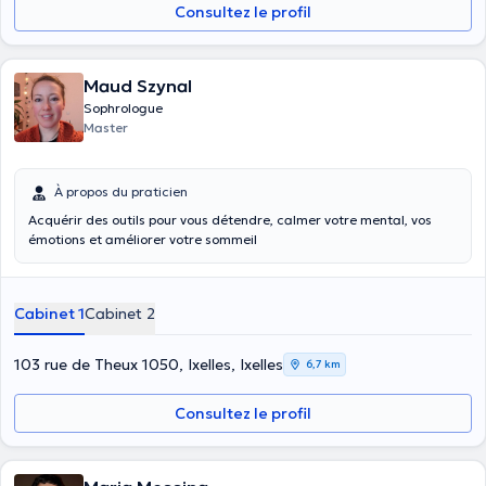
Consultez le profil
(proche Montgomery) -Centre paramédical : 300 av. Brugmann à
Uccle (vanderkindere) -Centre de santé et de bien-être ThéraMove :
171 av. Charles Woeste à Jette (proche Tour et Taxi)
Maud Szynal
Sophrologue
Master
À propos du praticien
Acquérir des outils pour vous détendre, calmer votre mental, vos
émotions et améliorer votre sommeil
Cabinet 1
Cabinet 2
103 rue de Theux 1050, Ixelles, Ixelles
6,7 km
Consultez le profil