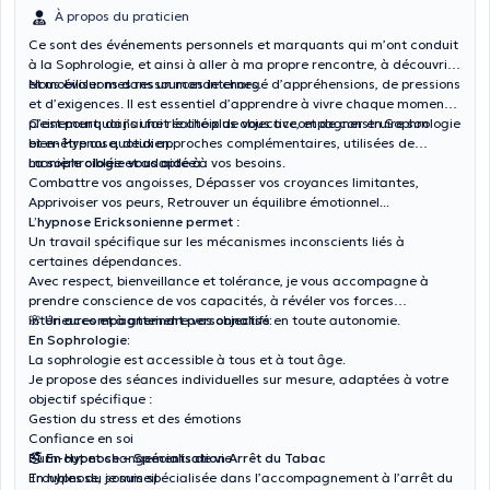
À propos du praticien
Ce sont des événements personnels et marquants qui m’ont conduit
à la Sophrologie, et ainsi à aller à ma propre rencontre, à découvrir
et mobiliser mes ressources internes.
Nous évoluons dans un monde chargé d’appréhensions, de pressions
et d’exigences. Il est essentiel d’apprendre à vivre chaque moment
pleinement, dans une réalité plus objective, et de construire son
C’est pourquoi j’ai fait le choix de vous accompagner en Sophrologie
bien-être au quotidien.
et en Hypnose, deux approches complémentaires, utilisées de
manière ciblée et adaptée à vos besoins.
La sophrologie vous aide à :
Combattre vos angoisses, Dépasser vos croyances limitantes,
Apprivoiser vos peurs, Retrouver un équilibre émotionnel...
L’hypnose Ericksonienne permet
:
Un travail spécifique sur les mécanismes inconscients liés à
certaines dépendances.
Avec respect, bienveillance et tolérance, je vous accompagne à
prendre conscience de vos capacités, à révéler vos forces
intérieures et à atteindre vos objectifs en toute autonomie.
🌸 Un accompagnement personnalisé:
En Sophrologie:
La sophrologie est accessible à tous et à tout âge.
Je propose des séances individuelles sur mesure, adaptées à votre
objectif spécifique :
Gestion du stress et des émotions
Confiance en soi
Burn-out et changements de vie
🚭 En Hypnose – Spécialisation Arrêt du Tabac
Troubles du sommeil
En hypnose, je suis spécialisée dans l’accompagnement à l’arrêt du