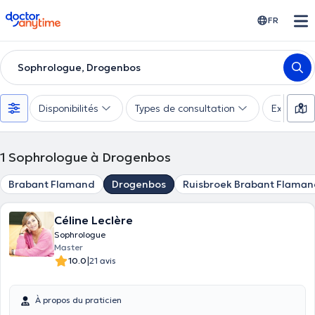
doctoranytime
FR
Sophrologue, Drogenbos
Disponibilités
Types de consultation
Expertise
1
Sophrologue à Drogenbos
Brabant Flamand
Drogenbos
Ruisbroek Brabant Flama
Céline Leclère
Sophrologue
Master
|
10.0
21 avis
À propos du praticien