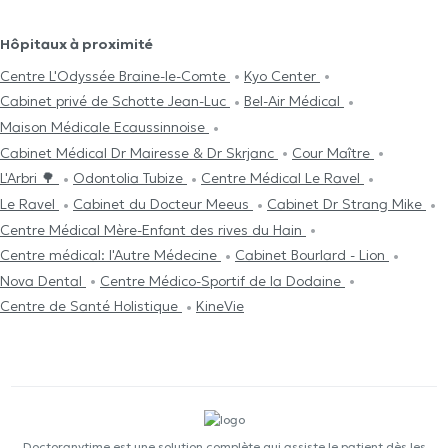
Hôpitaux à proximité
Centre L'Odyssée Braine-le-Comte
Kyo Center
Cabinet privé de Schotte Jean-Luc
Bel-Air Médical
Maison Médicale Ecaussinnoise
Cabinet Médical Dr Mairesse & Dr Skrjanc
Cour Maître
L'Arbri 🌳
Odontolia Tubize
Centre Médical Le Ravel
Le Ravel
Cabinet du Docteur Meeus
Cabinet Dr Strang Mike
Centre Médical Mère-Enfant des rives du Hain
Centre médical: l'Autre Médecine
Cabinet Bourlard - Lion
Nova Dental
Centre Médico-Sportif de la Dodaine
Centre de Santé Holistique
KineVie
Doctoranytime est une solution complète qui assiste le patient dès les