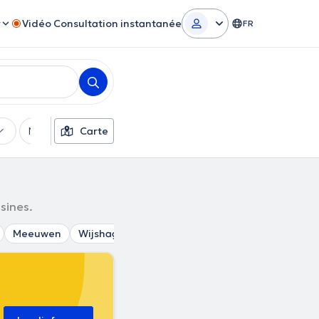
r
Vidéo Consultation instantanée
FR
Moyens de paiement
Carte
Filtres supplémentaires
isines.
Meeuwen
Wijshagen
Stokkem
Dilsen
Dilsen-Sto