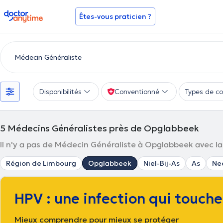
doctoranytime
Êtes-vous praticien ?
Disponibilités
Conventionné
Types de co
5
Médecins Généralistes près de Opglabbeek
Il n'y a pas de Médecin Généraliste à Opglabbeek avec la p
Région de Limbourg
Opglabbeek
Niel-Bij-As
As
Ne
HPV : une infection qui touch
Mieux comprendre pour mieux se protéger