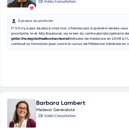
Vidéo Consultation
À propos du praticien
(* S'il n'y a pas de place chez moi, n'hésitez pas à prendre rendez-vou
assistante, le dr Alla Boulassel, via le lien du centre pluridisciplinaire 
génerale, fonctionnelle et autisme* )
Le Dr. Travaglini Paolo a terminé ses études de médecine en 2008 à l’
continué sa formation pour suivre le cursus de Médecine Générale en r
équipes de l'Hôpital Hoge Beuken à Anvers dans les services de Gériatrie et de
Premiers Soins suivi de celle de la Maison Médicale Esseghem à Jette (B
terme de ce parcours, il a été diplômé en 2011 en Médecine Générale. Durant son
parcours, il s'est spécialisé en médecine fonctionnelle et en nutrition. A
ses connaissances il a réalisé plusieurs recherches et à participé à de
internationales. Il peut vous recevoir pour une consultation générale ma
une consultation en médecine fonctionnelle et ainsi vous apporter une 
santé globale.
Barbara Lambert
Médecin Généraliste
Vidéo Consultation