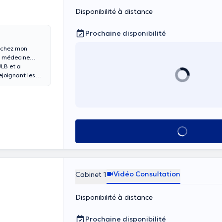
Disponibilité à distance
Prochaine disponibilité
s chez mon
de médecine
ULB et a
ejoignant les
ruxelles). Au
fin de parfaire
s conférences
is aussi pour
Voir tout
solution de
Vidéo Consultation
Cabinet 1
Disponibilité à distance
Prochaine disponibilité