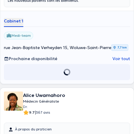
Les nouveaux patients sont les bienvenus.
Cabinet 1
Medi-team
rue Jean-Baptiste Verheyden 15, Woluwe-Saint-Pierre
7,7 km
Prochaine disponibilité
Voir tout
Alice Uwamahoro
Médecin Généraliste
Dr.
|
9.7
367 avis
À propos du praticien