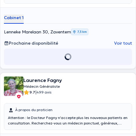
les mardis, mercredis, jeudis et samedis. Ses consultations se
déroulent sur rendez-vous. Découvrez son profil Doctoranytime et
n’hésitez pas à la consulter pour recevoir un traitement adapté à
Cabinet 1
votre problème de santé.
Lenneke Marelaan 30, Zaventem
7,3 km
Prochaine disponibilité
Voir tout
Laurence Fagny
Médecin Généraliste
|
9.7
499 avis
À propos du praticien
Attention : le Docteur Fagny n'accepte plus les nouveaux patients en
consultation. Recherchez-vous un médecin ponctuel, généreux,
compétent et expérimenté pour vous traiter, pour réaliser un
examen, pour recevoir une vaccination ou pour demander des