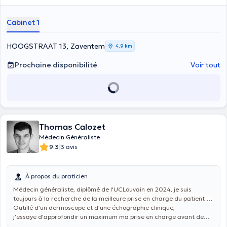
Cabinet 1
HOOGSTRAAT 13, Zaventem
4,9 km
Prochaine disponibilité
Voir tout
Thomas Calozet
Médecin Généraliste
|
9.3
3 avis
À propos du praticien
Médecin généraliste, diplômé de l'UCLouvain en 2024, je suis
toujours à la recherche de la meilleure prise en charge du patient en
individualisant celle-ci.
Outillé d'un dermoscope et d'une échographie clinique,
j'essaye
d'approfondir un maximum ma prise en charge avant de
réadresser le patient au bon spécialiste et au bon moment.