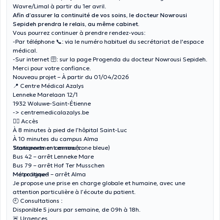
Wavre/Limal à partir du 1er avril.
Afin d’assurer la continuité de vos soins, le docteur Nowrousi
Sepideh prendra le relais, au même cabinet.
Vous pourrez continuer à prendre rendez-vous:
-Par téléphone 📞: via le numéro habituel du secrétariat de l'espace
médical.
-Sur internet 🛜: sur la page Progenda du docteur Nowrousi Sepideh.
Merci pour votre confiance.
Nouveau projet – À partir du 01/04/2026
📍 Centre Médical Azalys
Lenneke Marelaan 12/1
1932 Woluwe-Saint-Étienne
-> centremedicalazalys.be
🚶‍♂️ Accès
À 8 minutes à pied de l’hôpital Saint-Luc
À 10 minutes du campus Alma
Stationnement en rue (zone bleue)
Transports en commun :
Bus 42 – arrêt
Lenneke Mare
Bus 79 – arrêt
Hof Ter Musschen
Métro ligne 1 – arrêt
Ma pratique
Alma
Je propose une prise en charge globale et humaine, avec une
attention particulière à l’écoute du patient.
🕘 Consultations :
Disponible 5 jours par semaine, de 09h à 18h.
🚨 Urgences