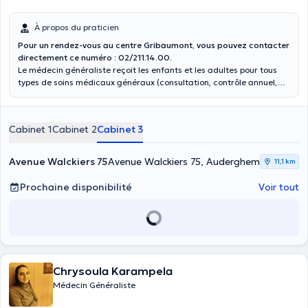
À propos du praticien
Pour un rendez-vous au centre Gribaumont, vous pouvez contacter
directement ce numéro : 02/211.14.00.
Le médecin généraliste reçoit les enfants et les adultes pour tous
types de soins médicaux généraux (consultation, contrôle annuel,
vaccination, bilan de santé). Il assure également un suivi des
patients dans le temps et les oriente vers des médecins spécialistes
en cas de besoin.
Cabinet 1
Cabinet 2
Cabinet 3
Avenue Walckiers 75
Avenue Walckiers 75, Auderghem
11,1 km
Prochaine disponibilité
Voir tout
Chrysoula Karampela
Médecin Généraliste