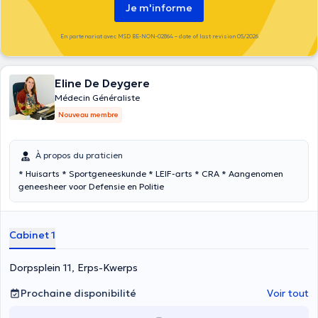
Je m'informe
En partenariat avec MSD BE-NON-02864 – date of last revision 05/2026
Eline De Deygere
Médecin Généraliste
Nouveau membre
À propos du praticien
* Huisarts * Sportgeneeskunde * LEIF-arts * CRA * Aangenomen
geneesheer voor Defensie en Politie
Cabinet 1
Dorpsplein 11, Erps-Kwerps
Prochaine disponibilité
Voir tout