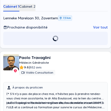
conseils ? Fixez un rendez-vous avec la docteur
Laurence Fagny
en
Cabinet 1
Cabinet 2
consultant son agenda en ligne ou en l’appelant au numéro indiqué
sur son profil Doctoranytime. Médecin généraliste, elle consulte au
sein de deux cabinets, le cabinet FDV à Zaventem (Lenneke
Lenneke Marelaan 30, Zaventem
7,3 km
Marelaan 22) et à son cabinet privé situé à Woluwe-Saint-Pierre
(Avenue des Orangers 46).
Prochaine disponibilité
Voir tout
Paolo Travaglini
Médecin Généraliste
|
9.6
652 avis
Vidéo Consultation
À propos du praticien
(* S'il n'y a pas de place chez moi, n'hésitez pas à prendre rendez-
vous chez mon assistante, le dr Alla Boulassel, via le lien du centre
pluridisciplinaire de médecine génerale, fonctionnelle et autisme* )
Le Dr. Travaglini Paolo a terminé ses études de médecine en 2008 à
l’ULB et a continué sa formation pour suivre le cursus de Médecine