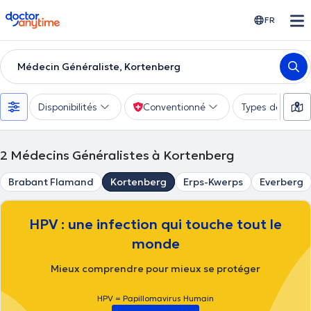
doctoranytime
FR
Médecin Généraliste, Kortenberg
Disponibilités
Conventionné
Types de consu
2
Médecins Généralistes à Kortenberg
Brabant Flamand
Kortenberg
Erps-Kwerps
Everberg
HPV : une infection qui touche tout le
monde
Mieux comprendre pour mieux se protéger
HPV = Papillomavirus Humain