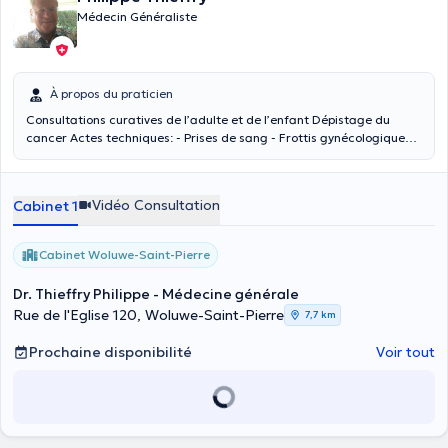
Médecin Généraliste
À propos du praticien
Consultations curatives de l’adulte et de l’enfant Dépistage du
cancer Actes techniques: - Prises de sang - Frottis gynécologique
de dépistage et diagnostiques - Petite chirurgie: • kystes, •
enlèvement de naevus, • sutures • traitement des verrues • sclérose
de varices ECG Vaccinations Handicap mental - Troubles de
Vidéo Consultation
Cabinet 1
l'attention/concentration Cabinet de kinésithérapie jouxte Tests
Covid 19 Vous pouvez me contacter au +32 475775362.
Cabinet Woluwe-Saint-Pierre
Dr. Thieffry Philippe - Médecine générale
Rue de l'Eglise 120, Woluwe-Saint-Pierre
7,7 km
Prochaine disponibilité
Voir tout