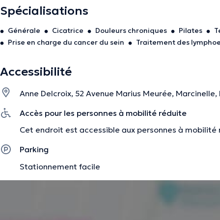
donc un traitement personnalisé.
Spécialisations
Générale
Cicatrice
Douleurs chroniques
Pilates
T
La description a été éditée par l'équipe de Doctoranytime et se base sur des i
Prise en charge du cancer du sein
Traitement des lymph
Accessibilité
Anne Delcroix, 52 Avenue Marius Meurée, Marcinelle,
Accès pour les personnes à mobilité réduite
Cet endroit est accessible aux personnes à mobilité 
Parking
Stationnement facile