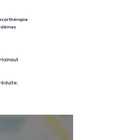
ecarthérapie
nformations vérifiées.
oedèmes
 Hainaut
réduite.