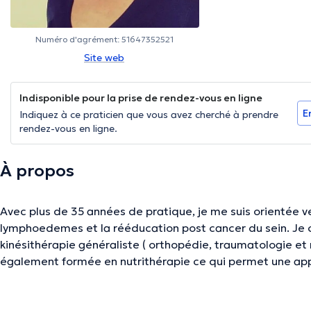
Numéro d'agrément: 51647352521
Site web
Indisponible pour la prise de rendez-vous en ligne
E
Indiquez à ce praticien que vous avez cherché à prendre
rendez-vous en ligne.
À propos
Avec plus de 35 années de pratique, je me suis orientée vers le traitement des
lymphoedemes et la rééducation post cancer du sein. Je c
kinésithérapie généraliste ( orthopédie, traumatologie et rhumatologie,..) Je suis
également formée en nutrithérapie ce qui permet une appr
enseigne le Pilates et la gymnastique hypopressive en séa
pas de pathologies mais bien des personnes. Chaque patie