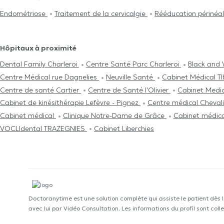
Endométriose
Traitement de la cervicalgie
Rééducation périnéa
Hôpitaux à proximité
Dental Family Charleroi
Centre Santé Parc Charleroi
Black and 
Centre Médical rue Dagnelies
Neuville Santé
Cabinet Médical T
Centre de santé Cartier
Centre de Santé l'Olivier
Cabinet Medi
Cabinet de kinésithérapie Lefèvre - Pignez
Centre médical Cheval
Cabinet médical
Clinique Notre-Dame de Grâce
Cabinet médica
VOCLIdental TRAZEGNIES
Cabinet Liberchies
Doctoranytime est une solution complète qui assiste le patient dès 
avec lui par Vidéo Consultation. Les informations du profil sont co