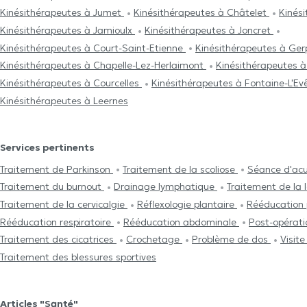
Kinésithérapeutes à Jumet
Kinésithérapeutes à Châtelet
Kinési
Kinésithérapeutes à Jamioulx
Kinésithérapeutes à Joncret
Kinésithérapeutes à Court-Saint-Etienne
Kinésithérapeutes à Ge
Kinésithérapeutes à Chapelle-Lez-Herlaimont
Kinésithérapeutes à
Kinésithérapeutes à Courcelles
Kinésithérapeutes à Fontaine-L'E
Kinésithérapeutes à Leernes
Services pertinents
Traitement de Parkinson
Traitement de la scoliose
Séance d'ac
Traitement du burnout
Drainage lymphatique
Traitement de la
Traitement de la cervicalgie
Réflexologie plantaire
Rééducation 
Rééducation respiratoire
Rééducation abdominale
Post-opérat
Traitement des cicatrices
Crochetage
Problème de dos
Visit
Traitement des blessures sportives
Articles "Santé"