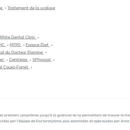
le
Traitement de la scoliose
White Dental Clinic
IHC
M190
Espace Diet
cal du Docteur Elamine
ier
Centreaa
SPhysical
l Couez-Forret
les premiers symptômes jusqu'à la guérison en lui permettant de trouver le mei
llectées par l'équipe de Doctoranytime, puis examinées et approuvées par Anne 