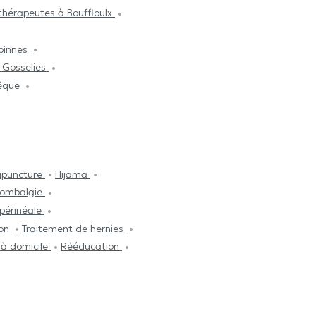
thérapeutes à Bouffioulx
rpinnes
 Gosselies
vêque
upuncture
Hijama
 lombalgie
périnéale
ion
Traitement de hernies
e à domicile
Rééducation