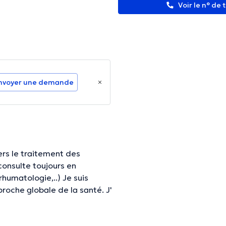
Voir le n° de
nvoyer une demande
onsulte toujours en
oche globale de la santé. J'
nce individuelle. Je ne soigne
nt est différent et reçoit