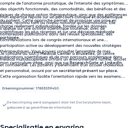
compte de l'anatomie prostatique, de l'intensité des symptômes,
des objectifs fonctionnels, des comorbidités, des bénéfices et des
risques de chaque option thérapeutique, ainsi que des préférences
Mon expertise repose sur
un parcours clinique et académique
du patient. Cette approche permet de proposer une prise en
solide
, reconnu tant au niveau national qu'international. Elle
charge réellement individualisée, fondée sur les données
s'appuie sur une activité scientifique soutenue, avec de
scientifiques les plus récentes et sur une
décision médicale
nombreuses publications dans des revues spécialisées, des
partagée.
communications lors de congrès internationaux et une
participation active au développement des nouvelles stratégies
thérapeutiques. Vous pouvez consulter l'ensemble de mes
Je consulte au
GUITI Medical Center
à
Bruxelles
, un centre
publications scientifiques et de mon parcours académique dans
médical multidisciplinaire offrant un environnement raffiné, discret
mon
curriculum vitae
, ainsi que sur
ResearchGate
et
LinkedIn
.
et confidentiel. Les patients y bénéficient d'un accueil chaleureux
et personnalisé, assuré par
un secrétariat présent sur place
.
Cette organisation facilite l'orientation rapide vers les examens
complémentaires ou les spécialistes nécessaires et garantit une
prise en charge coordonnée
, fluide et de grande qualité dès le
Erkenningsnummer: 17863539450
premier contact.
De beschrijving werd aangepast door het Doctoranytime team,
gebaseerd op geverifieerde informatie.
Specialisatie en ervaring