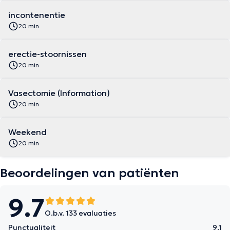
incontenentie
20 min
erectie-stoornissen
20 min
Vasectomie (Information)
20 min
Weekend
20 min
Beoordelingen van patiënten
9.7
O.b.v. 133 evaluaties
Punctualiteit
9.1