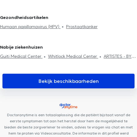
prostaat
Vruchtbaarheidsonderzoek
Behandeling erectie-
stoornissen
Urineonderzoek
Nierklachten
Genitale
Gezondheidsartikelen
ongemakken
Urinaire incontinentie
Oncologie
Humaan
Humaan papillomavirus (HPV)
Prostaatkanker
papillomavirus (HPV)
Nabije ziekenhuizen
Guiti Medical Center
Whitlock Medical Center
ARTISTES - BY
LILIE
Cabinet Montgomery
Muse – Osteopathy & Friends
Centre Paramédical Saint-Michel
Centre Paramédical Granola
Cabinet du Docteur Pléros
Groupe Médical du Cinquantenaire
Bekijk beschikbaarheden
Centre Saint-Henri
CP3
Motion Rehab (MoRe)
Minerva Med
Uperform Etterbeek
Aesthetics Clinic
Cabinet Louis
t'Serstevens
I Care Center
Centre Adem
Pediatrics Brussels
Centre PsyCol Mérode
Doctoranytime is een totaaloplossing die de patiënt bijstaat vanaf de
eerste symptomen tot aan het herstel door hem de mogelijkheid te
bieden de beste zorgverlener te vinden, advies te vragen via chat en met
hem te praten via Videoconsultatie. De informatie in dit profiel werd