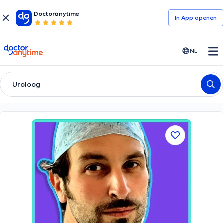
Doctoranytime
In App openen
doctoranytime
NL
Uroloog