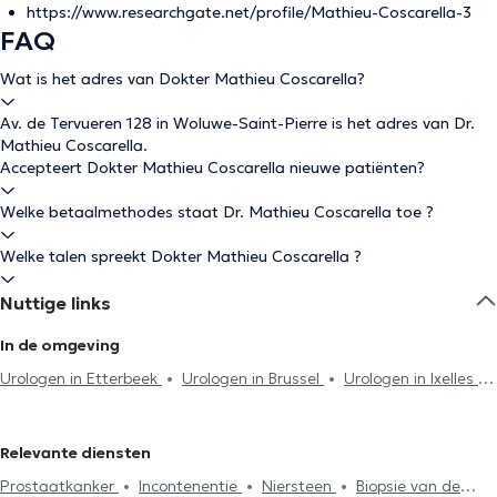
https://www.researchgate.net/profile/Mathieu-Coscarella-3
FAQ
Wat is het adres van Dokter Mathieu Coscarella?
Av. de Tervueren 128 in Woluwe-Saint-Pierre is het adres van Dr.
Mathieu Coscarella.
Accepteert Dokter Mathieu Coscarella nieuwe patiënten?
Welke betaalmethodes staat Dr. Mathieu Coscarella toe ?
Welke talen spreekt Dokter Mathieu Coscarella ?
Nuttige links
In de omgeving
Urologen in Etterbeek
Urologen in Brussel
Urologen in Ixelles
Urologen in Kraainem
Urologen in Uccle
Urologen in Anderlecht
Urologen in Vorst
Urologen in Overijse
Urologen in Lasne
Relevante diensten
Urologen in Lennik
Urologen in Eigenbrakel
Prostaatkanker
Incontenentie
Niersteen
Biopsie van de