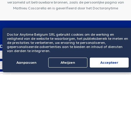
verzameld uit betrouwbare bronnen, zoals de persoonlijke pagina van
Mathieu Coscarella en is geverifieerd door het Doctoranytime
NL
Doctor Anytime Belgium SRL gebruikt cookies om de werking en
veiligheid van de website te waarborgen, het publieksbereik te meten en
de prestaties te verbeteren, uw ervaring te personaliseren,
Download de app
gepersonaliseerde advertenties aan te bieden en inhoud of diensten
van derden te integreren.
Regio's
Aanpassen
Afwijzen
Αccepteer
Specialiteiten
Zoeken op
doctoranytime
Wij revolutioneren de gezondheidssector
wereldwijd
Griekenland
België
Mexico
Colombia
Ecuador
Guatemala
Brazilië