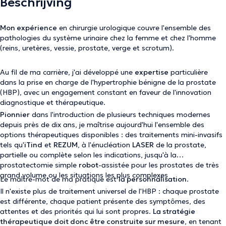
Beschrijving
Mon expérience
en chirurgie urologique couvre l'ensemble des
pathologies du système urinaire chez la femme et chez l'homme
(reins, uretères, vessie, prostate, verge et scrotum).
Au fil de ma carrière, j'ai développé une
expertise
particulière
dans la prise en charge de l'hypertrophie bénigne de la prostate
(HBP), avec un engagement constant en faveur de l'innovation
diagnostique et thérapeutique.
Pionnier
dans l'introduction de plusieurs techniques modernes
depuis près de dix ans, je maîtrise aujourd'hui l'ensemble des
options thérapeutiques disponibles : des traitements mini-invasifs
tels qu'
iTind
et
REZUM
, à l'énucléation
LASER
de la prostate,
partielle ou complète selon les indications, jusqu'à la
prostatectomie simple
robot
-assistée pour les prostates de très
.
grand volume ou les situations les plus complexes
Le maître-mot de ma pratique est
la personnalisation
.
Il n'existe plus de traitement universel de l'HBP : chaque prostate
est différente, chaque patient présente des symptômes, des
attentes et des priorités qui lui sont propres.
La stratégie
thérapeutique doit donc être construite sur mesure
, en tenant